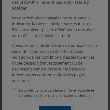
des États-Unis, ne sont pas autorisées à y
accéder
Les performances passées ne sont pas un
02 juin 2026
COMMUNIQUÉ
indicateur fiable des performances futures.
Pourquoi Option Finance place Covéa
Elles ne doivent pas être l’élément central de
Finance parmi les sociétés de gestion à
votre décision d’investissement.
suivre en 2026 ?
Covéa Finance décline toute responsabilité en
Option Finance a intégré Covéa Finance dans sa
cas d'utilisation de ce site effectuée en
sélection annuelle des dix sociétés de gestion à suivre.
violation de ces conditions d'accès ou en cas
d’une décision d’investissement ou de
désinvestissement prise sur la base des
informations contenues dans les pages
suivantes.
En continuant, je certifie avoir lu et accepté le
contenu des informations légales ci-dessus.