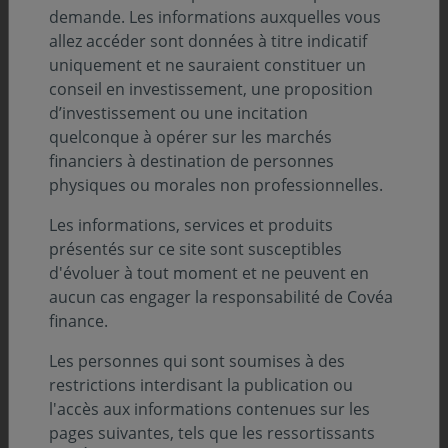
demande. Les informations auxquelles vous
allez accéder sont données à titre indicatif
31 juillet 2026
COMMUNIQUÉ
uniquement et ne sauraient constituer un
Covéa Finance accélère son engagement
conseil en investissement, une proposition
climat en rejoignant l’initiative
d’investissement ou une incitation
internationale Climate Action 100+
quelconque à opérer sur les marchés
financiers à destination de personnes
Covéa Finance annonce son adhésion à Climate Action
physiques ou morales non professionnelles.
100+, l'une des principales initiatives internationales
d'engagement des investisseurs sur les enjeux
Les informations, services et produits
climatiques.
présentés sur ce site sont susceptibles
d'évoluer à tout moment et ne peuvent en
aucun cas engager la responsabilité de Covéa
finance.
Les personnes qui sont soumises à des
restrictions interdisant la publication ou
l'accès aux informations contenues sur les
pages suivantes, tels que les ressortissants