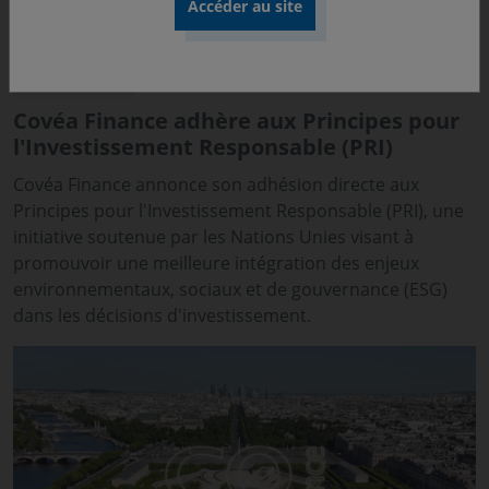
29 mai 2026
COMMUNIQUÉ
Covéa Finance adhère aux Principes pour
l'Investissement Responsable (PRI)
Covéa Finance annonce son adhésion directe aux
Principes pour l'Investissement Responsable (PRI), une
initiative soutenue par les Nations Unies visant à
promouvoir une meilleure intégration des enjeux
environnementaux, sociaux et de gouvernance (ESG)
dans les décisions d'investissement.