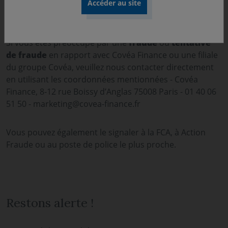
Vous pensez avoir été victime
d’escroquerie ou de fraude ?
Si vous êtes préoccupé par une
fraude
ou
tentative
de fraude
en rapport avec Covéa Finance ou une filiale
du groupe Covéa, veuillez nous contacter directement
en utilisant les coordonnées mentionnées - Covéa
Finance, 8-12 rue Boissy d’Anglas 75008 Paris - 01 40 06
51 50 - marketing@covea-finance.fr
Vous pouvez également le signaler à la FCA, à Action
Fraude ou au poste de police le plus proche.
Restons alerte !