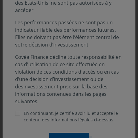
Covéa Finance
ne contacte jamais le grand public
des États-Unis, ne sont pas autorisées à y
en direct afin de lui proposer un produit financier ;
accéder
Covéa Finance
ne collecte jamais directement des
Les performances passées ne sont pas un
fonds auprès du grand public ;
indicateur fiable des performances futures.
La vente des produits
Covéa Finance
se fait
Elles ne doivent pas être l’élément central de
systématiquement de façon intermédiée (CGP,
votre décision d’investissement.
Conseiller Financier, CGPI etc.) ;
Covéa Finance décline toute responsabilité en
cas d'utilisation de ce site effectuée en
Nous vous appelons à la plus
grande vigilance
et à ne
violation de ces conditions d'accès ou en cas
répondre à aucune sollicitation de placement et/ou
d’une décision d’investissement ou de
d’investissement qui serait réalisée par le biais de
désinvestissement prise sur la base des
courriers électroniques, d’appels téléphoniques,
informations contenues dans les pages
d’échanges sur les réseaux sociaux et/ou messageries
suivantes.
instantanées.
En continuant, je certifie avoir lu et accepté le
contenu des informations légales ci-dessus.