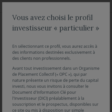
Aller au menu
Aller au contenu
Recher
Vous avez choisi le profil
ACCUEIL
Actualités
Communiqué
investisseur « particulier »
Vigilance : usurpation de
l’identité de Covéa Finance
En sélectionnant ce profil, vous aurez accès à
des informations destinées exclusivement à
des clients non professionnels.
16 mars 2023
COMMUNIQUÉ
Avant tout investissement dans un Organisme
Temps de lecture :
3
min
de Placement Collectif (« OPC »), qui par
nature présente un risque de perte du capital
investi, nous vous invitons à consulter le
Covéa Finance, société de gestion de
Document d'Information Clé pour
portefeuille de Covéa, groupe réunissant les
l'Investisseur (DICI) préalablement à la
marques MAAF, MMA et GMF, vous alerte de
souscription et le prospectus, disponibles sur
la recrudescence de tentative de fraude ou
ce site ou mis à disposition sur simple