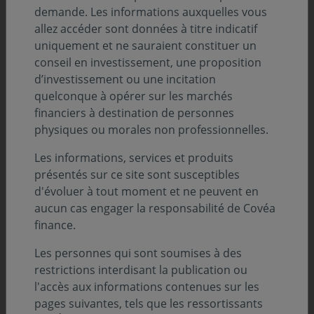
demande. Les informations auxquelles vous
d’escroquerie.
allez accéder sont données à titre indicatif
uniquement et ne sauraient constituer un
conseil en investissement, une proposition
Les auteurs de ces propositions n’hésitent pas à
d’investissement ou une incitation
usurper le nom
, l’adresse, le logo et/ou le
quelconque à opérer sur les marchés
numéro d’agrément d’acteurs autorisés ainsi
financiers à destination de personnes
que le nom d’employés desdits acteurs (dont
physiques ou morales non professionnelles.
celui de Covéa Finance).
Les informations, services et produits
Ils font également référence à des
entités
et
présentés sur ce site sont susceptibles
des
produits fictifs
à des fins
d'évoluer à tout moment et ne peuvent en
d’investissements frauduleux
.
aucun cas engager la responsabilité de Covéa
finance.
Les personnes qui sont soumises à des
restrictions interdisant la publication ou
Nous vous rappelons que :
l'accès aux informations contenues sur les
pages suivantes, tels que les ressortissants