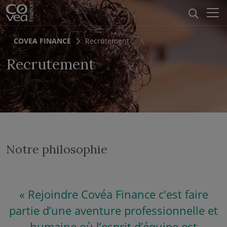
Aller au menu
Aller au contenu
Recher
COVEA FINANCE
Recrutement
Recrutement
Notre philosophie
« Rejoindre Covéa Finance c'est faire
partie d’une aventure professionnelle et
humaine où l’esprit d’équipe est