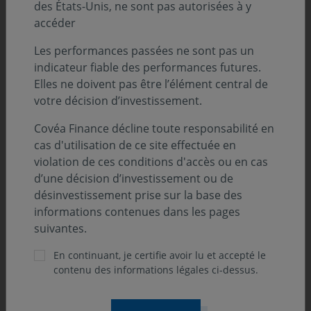
des États-Unis, ne sont pas autorisées à y
jouant régulièrement ensemble, elles sont
accéder
soudainement projetées sur les devants de la scène
dans des parties plus individuelles.
Les performances passées ne sont pas un
indicateur fiable des performances futures.
Elles ne doivent pas être l’élément central de
votre décision d’investissement.
Oscar
BIANCHI
Covéa Finance décline toute responsabilité en
cas d'utilisation de ce site effectuée en
violation de ces conditions d'accès ou en cas
d’une décision d’investissement ou de
désinvestissement prise sur la base des
informations contenues dans les pages
suivantes.
En continuant, je certifie avoir lu et accepté le
"
Je souhaitais que les contrebasses soient
contenu des informations légales ci-dessus.
chez elles dans cette orchestre, dans leur
habitat, et je me refusais à réduire