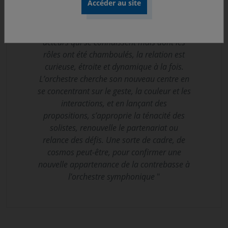
l’orchestre sur le prétexte que la projection
du son des contrebasses était limitée.
Comme dans une rencontre avec des
acteurs qui se connaissent mais dont les
rôles ont été chamboulés, la relation est
curieuse, étroite et dynamique à la fois.
L’orchestre cherche son nouveau centre en
se concentrant sur le geste, la couleur et les
interactions, et en lançant des
propositions, s’approprie la ténacité des
solistes, renouvelle le partenariat ou
relance des défis. Une sorte de cadre, de
cosmos peut-être, pour confirmer une
nouvelle appartenance de la contrebasse à
l’orchestre symphonique
"