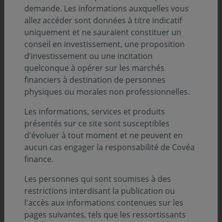
demande. Les informations auxquelles vous
Bianchi et Peter Eötvös, la création de ce
allez accéder sont données à titre indicatif
dernier devant être jouée en novembre. Gros
uniquement et ne sauraient constituer un
plan sur notre soutien à Oscar Bianchi
conseil en investissement, une proposition
d’investissement ou une incitation
quelconque à opérer sur les marchés
financiers à destination de personnes
physiques ou morales non professionnelles.
Les informations, services et produits
présentés sur ce site sont susceptibles
d'évoluer à tout moment et ne peuvent en
aucun cas engager la responsabilité de Covéa
Le 17 septembre dernier, la création mondiale d’Oscar
finance.
Bianchi «
6 db : Concerto pour 6 contrebasses
» a été jouée
Les personnes qui sont soumises à des
à la Maison de la Radio et de la Musique pour la
restrictions interdisant la publication ou
première fois. Une création insolite et originale, la
l'accès aux informations contenues sur les
particularité de cette œuvre résidant dans
pages suivantes, tels que les ressortissants
l’appartenance des 6 contrebasses à un même pupitre ;