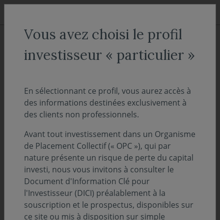
Aller au menu
Aller au contenu
Recher
Vous avez choisi le profil
ACCUEIL
Actualités
investisseur « particulier »
Covéa Finance soutient le
compositeur Oscar Bianchi
En sélectionnant ce profil, vous aurez accès à
des informations destinées exclusivement à
avec la Fondation Musique &
des clients non professionnels.
Radio-Institut de France
Avant tout investissement dans un Organisme
de Placement Collectif (« OPC »), qui par
21 septembre 2021
FOCUS SUR
nature présente un risque de perte du capital
investi, nous vous invitons à consulter le
En 2021, Covéa Finance a choisi, en
Document d'Information Clé pour
complément de son soutien au Grand Tour
l'Investisseur (DICI) préalablement à la
de l’Orchestre National de France, de soutenir
souscription et le prospectus, disponibles sur
deux compositeurs contemporains, Oscar
ce site ou mis à disposition sur simple