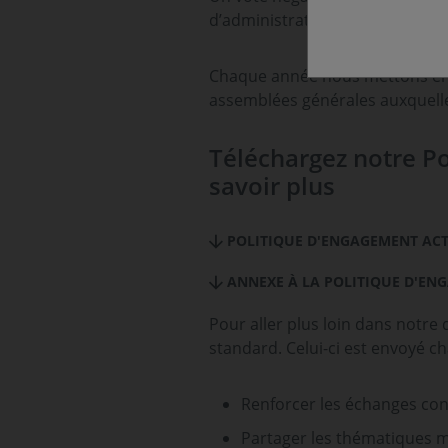
d’administration, mais aussi à u
Chaque année nous mettons en 
assemblées générales auxquell
Téléchargez notre P
savoir plus
POLITIQUE D'ENGAGEMENT ACTI
ANNEXE À LA POLITIQUE D'ENG
Pour aller plus loin dans notre
standard. Celui-ci est envoyé 
Renforcer les échanges cons
Partager les thématiques m