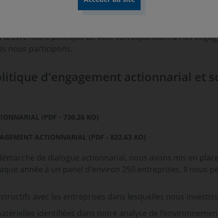
n vote « pour » une résolution non agréée par le conseil.
œuvre notre politique de vote correspondant à nos engag
es nous participons.
olitique d'engagement actionnarial et 
ONNARIAL (PDF - 730.26 KO)
AGEMENT ACTIONNARIAL (PDF - 822.63 KO)
 démarche de dialogue actionnarial, nous avons mis en plac
chaque année à un panel d'environ 250 entreprises. Il nous
tructifs avec les entreprises dans lesquelles nous investis
atérielles identifiées dans notre analyse de l’environnemen