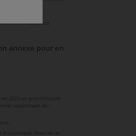
ements en votant aux
son annexe pour en
e en 2022 un questionnaire
 permet notamment de :
sons.
t économique, financier et