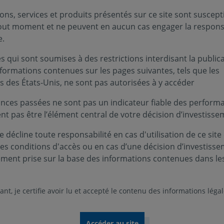
té d’accroître leur niveau de transparence sur les sujets ex
ons, services et produits présentés sur ce site sont suscept
tout moment et ne peuvent en aucun cas engager la responsa
posent sur une analyse de la performance sociale, enviro
e.
mité aux règlementations en vigueur ou à venir et permette
 qui sont soumises à des restrictions interdisant la public
oppement et les risques qui gravitent autour d’un émetteur
nformations contenues sur les pages suivantes, tels que les
s des États-Unis, ne sont pas autorisées à y accéder
nces passées ne sont pas un indicateur fiable des performa
 Générales
ent pas être l’élément central de votre décision d’investisse
 décline toute responsabilité en cas d'utilisation de ce site
ale est de permettre un dialogue entre les actionnaires et l
ces conditions d'accès ou en cas d’une décision d’investiss
t prévu par la loi de l’engagement et de la démocratie action
ement prise sur la base des informations contenues dans le
 Assemblées Générales des sociétés identifiées comme prior
nt, je certifie avoir lu et accepté le contenu des informations léga
 négatif.
vote d’opposition, c’est-à-dire à un vote « contre » une rés