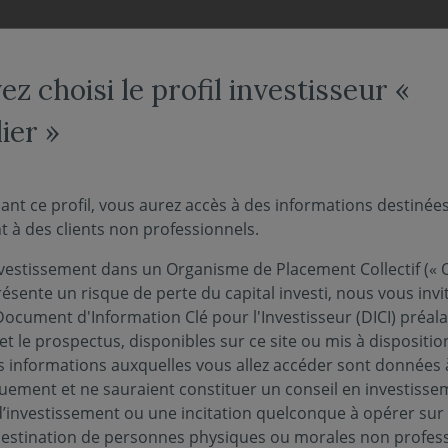
NOS FONDS
NOUS CONNAÎTRE
ACTUALITÉS
ENGAG
z choisi le profil investisseur «
ier »
itique d'engagement actionnarial
engagement actionnarial
ant ce profil, vous aurez accès à des informations destinée
 à des clients non professionnels.
vestissement dans un Organisme de Placement Collectif (« O
ogue direct avec les entreprises comme un axe p
ésente un risque de perte du capital investi, nous vous invi
ce et de pratiques plus responsables.
Document d'Information Clé pour l'Investisseur (DICI) préal
et le prospectus, disponibles sur ce site ou mis à dispositio
 informations auxquelles vous allez accéder sont données à
d'engagement avec les entreprises vers les sociétés consi
quement et ne sauraient constituer un conseil en investisse
investissements de long terme, et vers les entreprises susce
d’investissement ou une incitation quelconque à opérer sur
ntale. Cette démarche d’engagement actionnarial se veut c
 destination de personnes physiques ou morales non profess
x enjeux qui sont les plus matériels pour elles et pour leur 