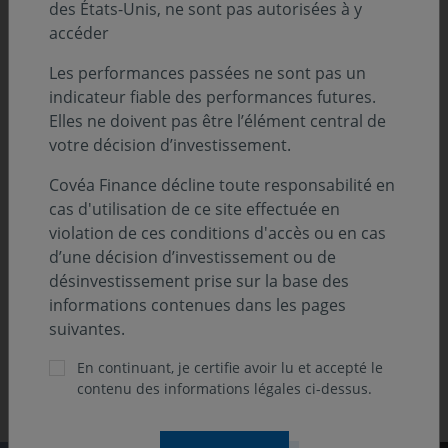
des États-Unis, ne sont pas autorisées à y
accéder
Les performances passées ne sont pas un
indicateur fiable des performances futures.
Elles ne doivent pas être l’élément central de
votre décision d’investissement.
Previous
Ne
Covéa Finance décline toute responsabilité en
cas d'utilisation de ce site effectuée en
2025
violation de ces conditions d'accès ou en cas
d’une décision d’investissement ou de
ie
1ère place catégorie " Actions
Me
désinvestissement prise sur la base des
les
sectorielles : environnement "
informations contenues dans les pages
suivantes.
En continuant, je certifie avoir lu et accepté le
contenu des informations légales ci-dessus.