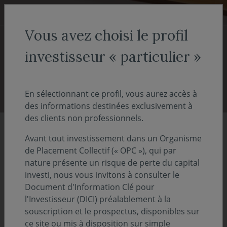
Aller au menu
Aller au contenu
Recher
Vous avez choisi le profil
COVEA FINANCE
Nous connaître
investisseur « particulier »
Nous connaître
En sélectionnant ce profil, vous aurez accès à
des informations destinées exclusivement à
des clients non professionnels.
Edito
Avant tout investissement dans un Organisme
de Placement Collectif (« OPC »), qui par
nature présente un risque de perte du capital
Société de gestion de portefeuille du groupe
investi, nous vous invitons à consulter le
Covéa, elle propose une large gamme de
Document d'Information Clé pour
fonds couvrant les plus grandes places
l'Investisseur (DICI) préalablement à la
financières mondiales à travers les
souscription et le prospectus, disponibles sur
ce site ou mis à disposition sur simple
principales classes d’actifs.