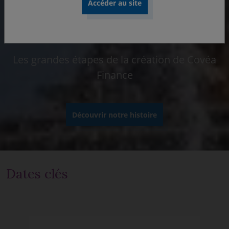
Notre histoire
Les grandes étapes de la création de Covéa
Finance
Découvrir notre histoire
Dates clés