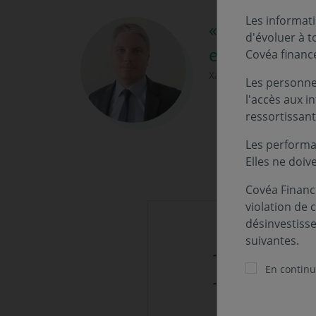
Les informati
« Notre gamme
d'évoluer à 
expérience re
Covéa financ
Xavier Simler, Respons
Les personnes
l'accès aux i
ressortissant
Les performa
Elles ne doiv
Covéa Finance
violation de 
désinvestiss
suivantes.
- Une gamme créé
En continua
- 3 fonds pour 3 p
Covéa Profil 