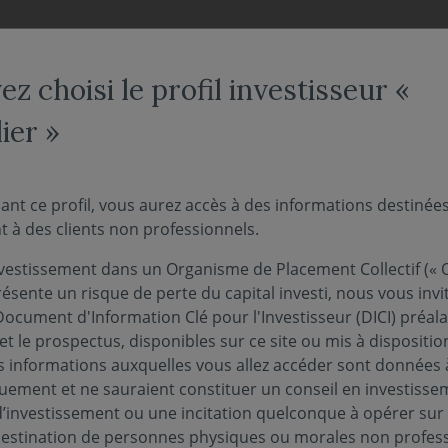
NOS FONDS
NOUS CONNAÎTRE
ACTUALITÉS
ENGAG
z choisi le profil investisseur «
ier »
Diversification et Flexibilité
on et Flexibilité
ant ce profil, vous aurez accès à des informations destinée
 à des clients non professionnels.
vestissement dans un Organisme de Placement Collectif (« O
és : une offre adaptée à vos be
ésente un risque de perte du capital investi, nous vous invi
Document d'Information Clé pour l'Investisseur (DICI) préal
et le prospectus, disponibles sur ce site ou mis à dispositio
a fois diversification
car ils peuvent être exposés à différe
 informations auxquelles vous allez accéder sont données à
épond à différents profils de risque : modéré, dynamique et 
quement et ne sauraient constituer un conseil en investisse
d’investissement ou une incitation quelconque à opérer sur
 destination de personnes physiques ou morales non profess