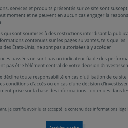
ons, services et produits présentés sur ce site sont suscept
 de fonds profilés existe depuis plus de 
tout moment et ne peuvent en aucun cas engager la responsa
connue sur les marchés. »
e.
able de la Multigestion
 qui sont soumises à des restrictions interdisant la public
nformations contenues sur les pages suivantes, tels que les
s des États-Unis, ne sont pas autorisées à y accéder
nces passées ne sont pas un indicateur fiable des performa
ent pas être l’élément central de votre décision d’investisse
 décline toute responsabilité en cas d'utilisation de ce site
Informations clés
ces conditions d'accès ou en cas d’une décision d’investiss
ement prise sur la base des informations contenues dans le
e en 2007
nt, je certifie avoir lu et accepté le contenu des informations léga
rofils d'investisseurs :
Modéré