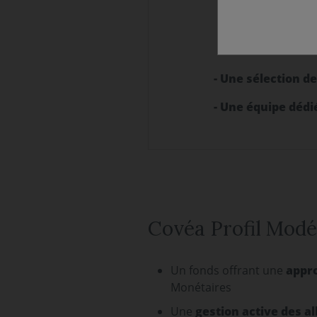
Covéa Profil
Covéa Profil O
- Une sélection d
- Une équipe dédi
Covéa Profil Modé
Un fonds offrant une
appr
Monétaires
Une
gestion active des al