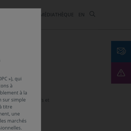
RECHERCHER 
EMENTS ET ESG
MÉDIATHÈQUE
EN
s
PC »), qui
soins
tons à
ablement à la
n sur simple
ntes classes d’actifs
et
 titre
offensif.
ment, une
 les marchés
ionnelles.