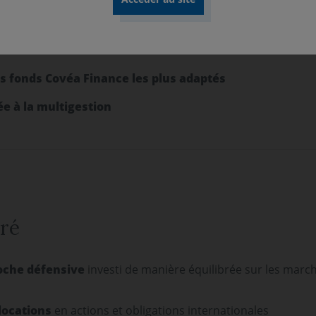
 Dynamique
ffensif
es fonds Covéa Finance les plus adaptés
ée à la multigestion
ré
oche défensive
investi de manière équilibrée sur les march
locations
en actions et obligations internationales