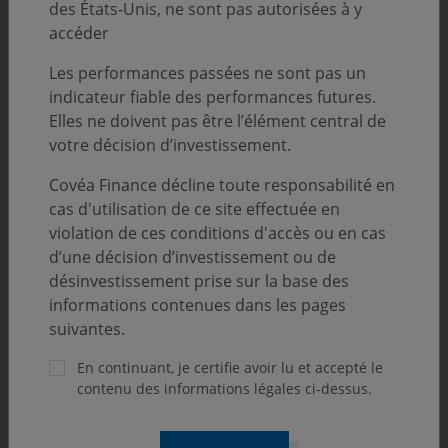
Finance reflète une recherche constante
des États-Unis, ne sont pas autorisées à y
accéder
de progression et de contribution aux
projets structurants de l’entreprise.
Les performances passées ne sont pas un
indicateur fiable des performances futures.
D’abord chargée de commercialisation,
Elles ne doivent pas être l’élément central de
j’ai par la suite intégré la Veille
votre décision d’investissement.
stratégique en tant que chargée de
Covéa Finance décline toute responsabilité en
missions, avant d’en prendre la
cas d'utilisation de ce site effectuée en
responsabilité. Aujourd’hui, je suis ainsi
violation de ces conditions d'accès ou en cas
d’une décision d’investissement ou de
responsable du pôle Veille stratégique et
désinvestissement prise sur la base des
j’ai également l’honneur de contribuer
informations contenues dans les pages
aux orientations de l’entreprise en tant
suivantes.
que membre du COMEX. »
En continuant, je certifie avoir lu et accepté le
Valérie PIQUET-GAUTHIER, Responsable du pôle Veille
contenu des informations légales ci-dessus.
Stratégique