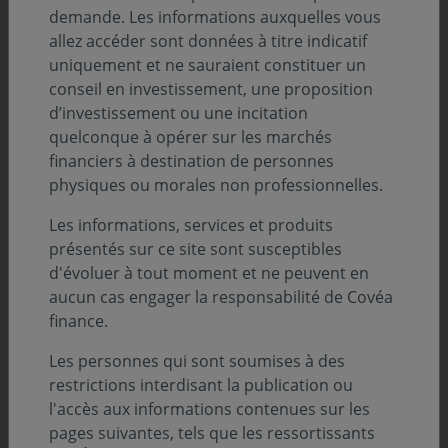
méthodes de travail. »
demande. Les informations auxquelles vous
allez accéder sont données à titre indicatif
Ludovic Jacquier, Directeur Général Délégué en charge de
uniquement et ne sauraient constituer un
l’ensemble des fonctions supports et de contrôle
conseil en investissement, une proposition
d’investissement ou une incitation
quelconque à opérer sur les marchés
financiers à destination de personnes
physiques ou morales non professionnelles.
Les informations, services et produits
présentés sur ce site sont susceptibles
d'évoluer à tout moment et ne peuvent en
aucun cas engager la responsabilité de Covéa
finance.
Les personnes qui sont soumises à des
restrictions interdisant la publication ou
l'accès aux informations contenues sur les
« Mon parcours au sein de Covéa
pages suivantes, tels que les ressortissants