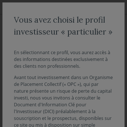
Aller au menu
Aller au contenu
Recher
Vous avez choisi le profil
COVEA FINANCE
Recrutement
Nos forces vives
investisseur « particulier »
Nos forces vives
En sélectionnant ce profil, vous aurez accès à
des informations destinées exclusivement à
Chaque jour, nos collaborateurs mettent leur expertise
des clients non professionnels.
au service de nos clients, dans un climat de travail où la
communication entre métiers, l’autonomie et l’initiative
Avant tout investissement dans un Organisme
font figure de fondamentaux.
de Placement Collectif (« OPC »), qui par
nature présente un risque de perte du capital
investi, nous vous invitons à consulter le
« Favoriser la mobilité interne, c’est
Document d'Information Clé pour
l'Investisseur (DICI) préalablement à la
fidéliser des profils à forte valeur
souscription et le prospectus, disponibles sur
ajoutée, qui connaissent la société et nos
ce site ou mis à disposition sur simple