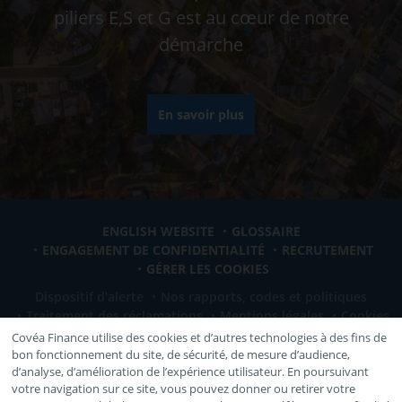
piliers E,S et G est au cœur de notre
démarche
En savoir plus
ENGLISH WEBSITE
GLOSSAIRE
ENGAGEMENT DE CONFIDENTIALITÉ
RECRUTEMENT
GÉRER LES COOKIES
Dispositif d'alerte
Nos rapports, codes et politiques
Traitement des réclamations
Mentions légales
Cookies
Covéa Finance utilise des cookies et d’autres technologies à des fins de
bon fonctionnement du site, de sécurité, de mesure d’audience,
VOUS ÊTES:
d’analyse, d’amélioration de l’expérience utilisateur. En poursuivant
votre navigation sur ce site, vous pouvez donner ou retirer votre
Sélectionnez votre profil