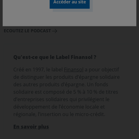
Découvrez l'interview de Samir
Ramdane par Gestion de Fortune
ECOUTEZ LE PODCAST
Qu'est-ce que le Label Finansol ?
Créé en 1997, le label
Finansol
a pour objectif
de distinguer les produits d’épargne solidaire
des autres produits d’épargne. Un fonds
solidaire est composé de 5 % à 10 % de titres
d’entreprises solidaires qui privilégient le
développement de l’économie locale et
régionale, l’insertion ou le micro-crédit.
En savoir plus