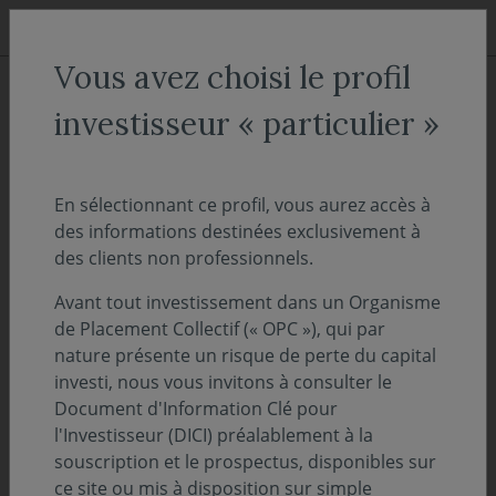
Aller au menu
Aller au contenu
Recher
Vous avez choisi le profil
ACCUEIL
Actualités
investisseur « particulier »
Covéa Actions Solidaires
obtient le label Finansol
En sélectionnant ce profil, vous aurez accès à
des informations destinées exclusivement à
des clients non professionnels.
28 septembre 2021
NOS FONDS
Avant tout investissement dans un Organisme
Covéa Finance, société de gestion de
de Placement Collectif (« OPC »), qui par
portefeuilles du groupe Covéa, vient d’obtenir
nature présente un risque de perte du capital
la labellisation Finansol de son fonds Covéa
investi, nous vous invitons à consulter le
Document d'Information Clé pour
Actions Solidaires.
l'Investisseur (DICI) préalablement à la
souscription et le prospectus, disponibles sur
Gage de confiance qui facilite et garantit le choix
ce site ou mis à disposition sur simple