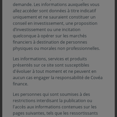
de l'épargnant, le label Finansol vient confirmer la
demande. Les informations auxquelles vous
démarche solidaire de Covéa Actions Solidaires.
allez accéder sont données à titre indicatif
uniquement et ne sauraient constituer un
conseil en investissement, une proposition
d’investissement ou une incitation
quelconque à opérer sur les marchés
financiers à destination de personnes
physiques ou morales non professionnelles.
Les informations, services et produits
présentés sur ce site sont susceptibles
d'évoluer à tout moment et ne peuvent en
aucun cas engager la responsabilité de Covéa
finance.
« Covéa Actions Solidaires a obtenu le
Les personnes qui sont soumises à des
label ISR en 2018. Cette nouvelle
restrictions interdisant la publication ou
l'accès aux informations contenues sur les
labellisation par Finansol est une preuve
pages suivantes, tels que les ressortissants