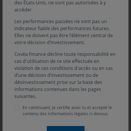
supplémentaire de notre engagement
des États-Unis, ne sont pas autorisées à y
dans la finance responsable et solidaire.
accéder
»
Les performances passées ne sont pas un
Yannick Tatibouët, Directeur Veille Stratégique, Relations
indicateur fiable des performances futures.
Extérieures, ESG et Recherches de Covéa Finance
Elles ne doivent pas être l’élément central de
votre décision d’investissement.
Covéa Finance décline toute responsabilité en
cas d'utilisation de ce site effectuée en
violation de ces conditions d'accès ou en cas
Fonds à dominante actions créé en 2007, Covéa Actions
d’une décision d’investissement ou de
Solidaires permet d'associer développement
désinvestissement prise sur la base des
économique et progrès social.
informations contenues dans les pages
Il investit entre 5 et 10% en titres solidaires, c’est à dire
suivantes.
auprès de structures non cotées ayant une utilité
sociale (aide à la création d'entreprise, aide au retour à
En continuant, je certifie avoir lu et accepté le
l'emploi, micro-crédit, insertion...) et entre 90 % et 95 %
contenu des informations légales ci-dessus.
en titres cotés gérés selon un processus ISR.