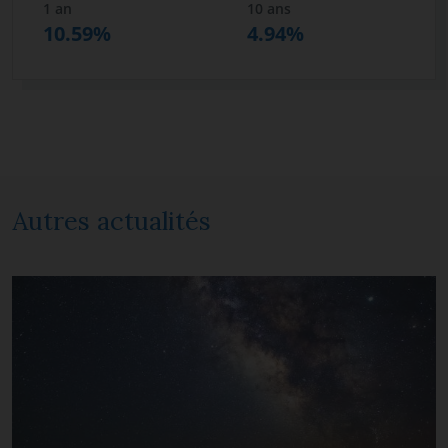
1 an
10 ans
10.59%
4.94%
Autres actualités