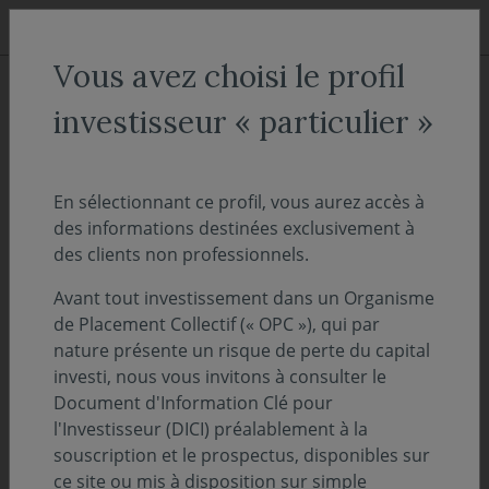
Aller au menu
Aller au contenu
Recher
Vous avez choisi le profil
ACCUEIL
Actualités
Evénements
investisseur « particulier »
Le rapport d'activité 2022 vient
de paraître
En sélectionnant ce profil, vous aurez accès à
des informations destinées exclusivement à
des clients non professionnels.
19 juin 2023
EVÉNEMENTS
Avant tout investissement dans un Organisme
Temps de lecture :
1
min
de Placement Collectif (« OPC »), qui par
nature présente un risque de perte du capital
investi, nous vous invitons à consulter le
Ça y est, notre rapport d’activité 2022 est
Document d'Information Clé pour
arrivé. Retrouvez la version complète et
l'Investisseur (DICI) préalablement à la
digitalisée de cette nouvelle édition !
souscription et le prospectus, disponibles sur
ce site ou mis à disposition sur simple