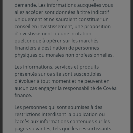
demande. Les informations auxquelles vous
Pour la deuxième année consécutive, notre
rapport
allez accéder sont données à titre indicatif
d’activité
s’intitule «
Regards
», un ouvrage qui éclaire
uniquement et ne sauraient constituer un
notre stratégie, nos résultats et qui revient sur les
conseil en investissement, une proposition
tendances qui les expliquent.
d’investissement ou une incitation
quelconque à opérer sur les marchés
Le rapport d’activité 2022 s’inscrit dans la continuité de
financiers à destination de personnes
2021 et maintient son ancrage au cœur de notre plan
physiques ou morales non professionnelles.
stratégique baptisé "Ambition 2026".
Les informations, services et produits
présentés sur ce site sont susceptibles
DÉCOUVREZ DÈS À PRÉSENT LA VERSION DIGITALE DE NOTRE
RAPPORT !
d'évoluer à tout moment et ne peuvent en
aucun cas engager la responsabilité de Covéa
CONSULTEZ LE PDF DE NOTRE RAPPORT ANNUEL (PDF -
finance.
5.26 MO)
Les personnes qui sont soumises à des
restrictions interdisant la publication ou
Découvrez d'autres décryptages
l'accès aux informations contenues sur les
pages suivantes, tels que les ressortissants