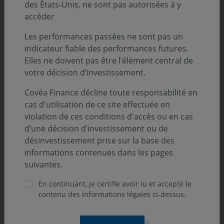
des États-Unis, ne sont pas autorisées à y
accéder
Les performances passées ne sont pas un
indicateur fiable des performances futures.
Elles ne doivent pas être l’élément central de
votre décision d’investissement.
Covéa Finance décline toute responsabilité en
cas d'utilisation de ce site effectuée en
violation de ces conditions d'accès ou en cas
d’une décision d’investissement ou de
désinvestissement prise sur la base des
31 juillet 2026
COMMUNIQUÉ
informations contenues dans les pages
Covéa Finance accélère son engagement
suivantes.
climat en rejoignant l’initiative
internationale Climate Action 100+
En continuant, je certifie avoir lu et accepté le
contenu des informations légales ci-dessus.
Covéa Finance annonce son adhésion à Climate Action
100+, l'une des principales initiatives internationales