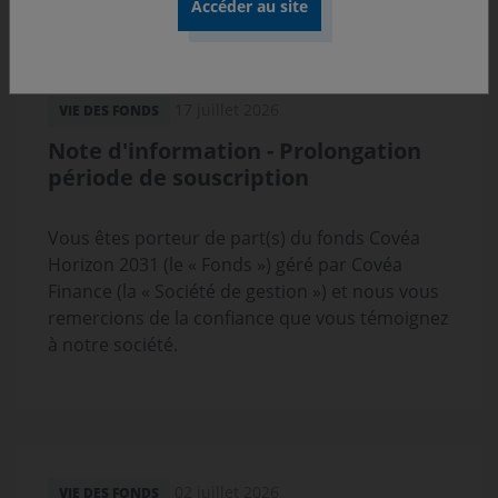
d'engagement des investisseurs sur les enjeux
climatiques.
17 juillet 2026
VIE DES FONDS
Note d'information - Prolongation
période de souscription
Vous êtes porteur de part(s) du fonds Covéa
Horizon 2031 (le « Fonds ») géré par Covéa
Finance (la « Société de gestion ») et nous vous
remercions de la confiance que vous témoignez
à notre société.
02 juillet 2026
VIE DES FONDS