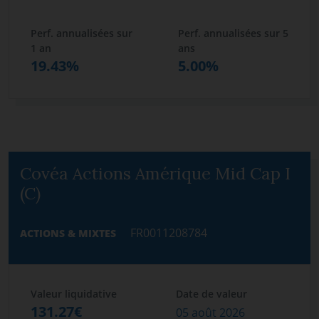
Perf. annualisées sur
Perf. annualisées sur 5
1 an
ans
19.43%
5.00%
Covéa Actions Amérique Mid Cap I
(C)
FR0011208784
ACTIONS & MIXTES
Valeur liquidative
Date de valeur
131.27€
05 août 2026