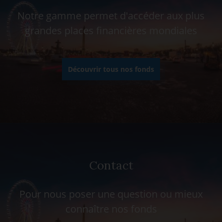
Notre gamme permet d'accéder aux plus
grandes places financières mondiales
Découvrir tous nos fonds
Contact
Pour nous poser une question ou mieux
connaître nos fonds