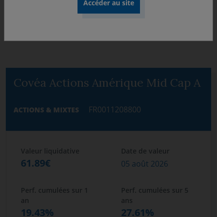
Covéa Actions Amérique Mid Cap A
FR0011208800
ACTIONS & MIXTES
Valeur liquidative
Date de valeur
61.89€
05 août 2026
Perf. cumulées sur 1
Perf. cumulées sur 5
an
ans
19.43%
27.61%