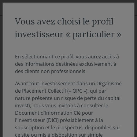
Aller au menu
Aller au contenu
Recher
Vous avez choisi le profil
ACCUEIL
Actualités
investisseur « particulier »
Le magazine le Revenu met en
avant notre fonds Covéa
En sélectionnant ce profil, vous aurez accès à
des informations destinées exclusivement à
Amérique Mid Cap
des clients non professionnels.
Avant tout investissement dans un Organisme
13 septembre 2021
NOS FONDS
de Placement Collectif (« OPC »), qui par
Vincent HADERER a été interviewé par Le
nature présente un risque de perte du capital
investi, nous vous invitons à consulter le
Revenu, l'occasion d'exposer son point de vue
Document d'Information Clé pour
sur les actions américaines de moyennes
l'Investisseur (DICI) préalablement à la
capitalisations.
souscription et le prospectus, disponibles sur
ce site ou mis à disposition sur simple