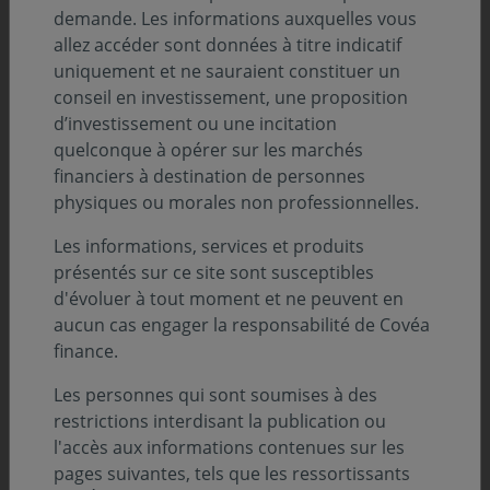
demande. Les informations auxquelles vous
allez accéder sont données à titre indicatif
uniquement et ne sauraient constituer un
conseil en investissement, une proposition
d’investissement ou une incitation
quelconque à opérer sur les marchés
financiers à destination de personnes
physiques ou morales non professionnelles.
Les informations, services et produits
présentés sur ce site sont susceptibles
d'évoluer à tout moment et ne peuvent en
« Il y a quelque chose [...] d'intéressant
aucun cas engager la responsabilité de Covéa
pour les entreprises américaines, c’est
finance.
l’orientation de l’administration
Les personnes qui sont soumises à des
américaine en faveur de son marché
restrictions interdisant la publication ou
intérieur, quand elle fait par exemple
l'accès aux informations contenues sur les
pages suivantes, tels que les ressortissants
pression sur les grands fabricants de