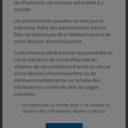
des États-Unis, ne sont pas autorisées à y
semi-conducteurs (Intel, Samsung,
accéder
TSMC..) pour qu’ils construisent de
Les performances passées ne sont pas un
nouvelles usines aux États-Unis. Cette
indicateur fiable des performances futures.
politique de l’administration américaine
Elles ne doivent pas être l’élément central de
votre décision d’investissement.
va dynamiser le marché domestique et
ajouter un surcroît de croissance. »
Covéa Finance décline toute responsabilité en
cas d'utilisation de ce site effectuée en
Vincent HADERER, Responsable du pôle Gestion Amérique et
violation de ces conditions d'accès ou en cas
Monde
d’une décision d’investissement ou de
désinvestissement prise sur la base des
informations contenues dans les pages
suivantes.
Découvrez l'article en
En continuant, je certifie avoir lu et accepté le
intégralité sur lerevenu.com
contenu des informations légales ci-dessus.