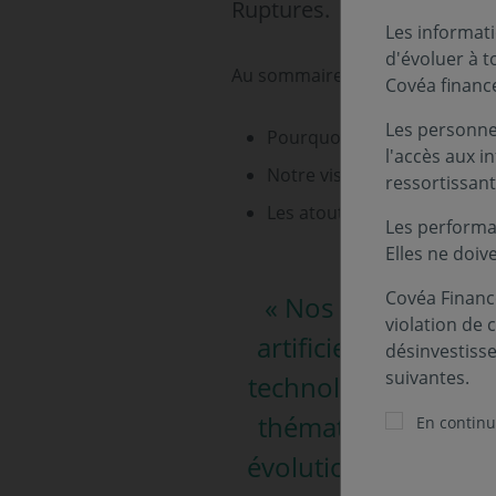
Ruptures.
Les informati
d'évoluer à 
Au sommaire de cette vidéo :
Covéa financ
Les personnes
Pourquoi investir dans les 
l'accès aux i
Notre vision des ruptures
ressortissant
Les atouts de notre fonds
Les performa
Elles ne doiv
Covéa Finance
« Nos investissemen
violation de 
artificielle, la cyb
désinvestiss
suivantes.
technologiques comm
thématique de rupt
En continua
évolution. Ainsi, en