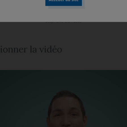
ur les grandes transformations du monde 
son portefeuille »
Stéphane Darrasse
ionner la vidéo