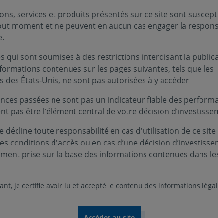
ons, services et produits présentés sur ce site sont suscept
tout moment et ne peuvent en aucun cas engager la responsa
e.
 qui sont soumises à des restrictions interdisant la public
ruptures ?
nformations contenues sur les pages suivantes, tels que les
s des États-Unis, ne sont pas autorisées à y accéder
nces passées ne sont pas un indicateur fiable des performa
ent pas être l’élément central de votre décision d’investisse
 décline toute responsabilité en cas d'utilisation de ce site
ts vont de la technologie (avec la diffusi
ces conditions d'accès ou en cas d’une décision d’investiss
ersécurité ou encore la robotique) à des 
ement prise sur la base des informations contenues dans le
e la défense ou le nucléaire. On ne s’
ure qui risquerait de s’épuiser dans un
nt, je certifie avoir lu et accepté le contenu des informations léga
 2025, investir dans les ruptures, est do