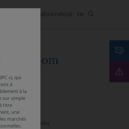
RECHERCHER 
EMENTS ET ESG
MÉDIATHÈQUE
EN
éo sur Zoom
s
PC »), qui
tons à
ablement à la
n sur simple
 titre
ment, une
 les marchés
r notre fonds Covéa
ionnelles.