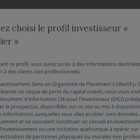
NOS FONDS
NOUS CONNAÎTRE
ACTUALITÉS
ENGAG
z choisi le profil investisseur «
ier »
 Covéa Ruptures en vid
ant ce profil, vous aurez accès à des informations destinée
 à des clients non professionnels.
vestissement dans un Organisme de Placement Collectif (« O
ésente un risque de perte du capital investi, nous vous invi
Document d'Information Clé pour l'Investisseur (DICI) préal
et le prospectus, disponibles sur ce site ou mis à dispositio
 informations auxquelles vous allez accéder sont données à
quement et ne sauraient constituer un conseil en investisse
d’investissement ou une incitation quelconque à opérer sur
 Actions Monde, revient en 3 questions clés su
 destination de personnes physiques ou morales non profess