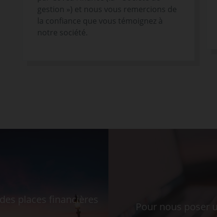
gestion ») et nous vous remercions de
la confiance que vous témoignez à
notre société.
s
es places financières
Pour nous poser u