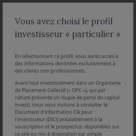
Aller au menu
Aller au contenu
Recher
Vous avez choisi le profil
ACCUEIL
Actualités
investisseur « particulier »
Note d'information -
Ajustements des règles et
En sélectionnant ce profil, vous aurez accès à
des informations destinées exclusivement à
méthodes de valorisation de
des clients non professionnels.
Covéa Actions Amérique
Avant tout investissement dans un Organisme
de Placement Collectif (« OPC »), qui par
13 mars 2023
VIE DES FONDS
nature présente un risque de perte du capital
investi, nous vous invitons à consulter le
Temps de lecture :
2
min
Document d'Information Clé pour
l'Investisseur (DICI) préalablement à la
Vous êtes actionnaire de notre SICAV Covéa
souscription et le prospectus, disponibles sur
ce site ou mis à disposition sur simple
Actions Amérique gérée par notre Société et