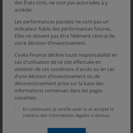
des États-Unis, ne sont pas autorisées à y
accéder
En conséquence de cette suspension et compte tenu du
risque de faillite de cette structure, il a été décidé dans
Les performances passées ne sont pas un
l’intérêt des porteurs, conformément aux règles et
indicateur fiable des performances futures.
méthodes de valorisation détaillées dans votre
Elles ne doivent pas être l’élément central de
prospectus, de valoriser cette position à 0 à compter de
votre décision d’investissement.
la valeur liquidative du 10 mars 2023.
Covéa Finance décline toute responsabilité en
cas d'utilisation de ce site effectuée en
violation de ces conditions d'accès ou en cas
d’une décision d’investissement ou de
Cette mesure reste en vigueur jusqu’à nouvel ordre. Elle
désinvestissement prise sur la base des
pourra être susceptible d’être adaptée en fonction de
informations contenues dans les pages
l’évolution de la situation.
suivantes.
En continuant, je certifie avoir lu et accepté le
Pour plus de précisions concernant l’ajustement de
cette valorisation, nous vous invitons à vous
contenu des informations légales ci-dessus.
reporter à la prochaine fiche mensuelle disponible de
votre OPC.