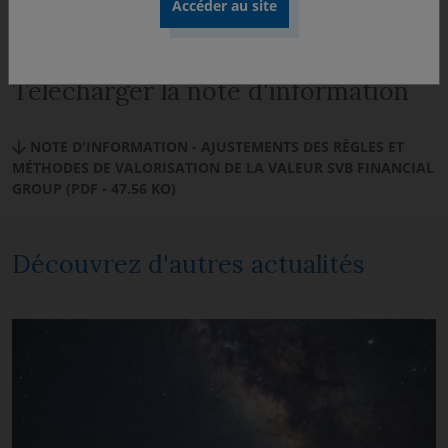
Télécharger la note d'information
NOTE D'INFORMATION - AJUSTEMENTS DES RÈGLES ET
MÉTHODES DE VALORISATION DE LA VALEUR SVB FINANCIAL
GROUP (PDF - 47.56 KO)
Découvrez d'autres actualités