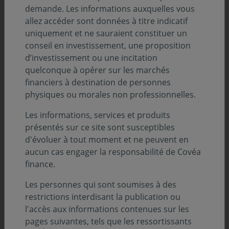
demande. Les informations auxquelles vous
nous vous remercions de la confiance que
allez accéder sont données à titre indicatif
vous nous témoignez.
uniquement et ne sauraient constituer un
conseil en investissement, une proposition
d’investissement ou une incitation
Covéa Actions Amérique
quelconque à opérer sur les marchés
Part IC - FR0011120385
financiers à destination de personnes
Part AC - FR0000934937
physiques ou morales non professionnelles.
Par la présente et compte tenu de l’évolution baissière
Les informations, services et produits
du cours du titre
SVB FINANCIAL GROUP
(ISIN :
présentés sur ce site sont susceptibles
US78486Q1013) détenu à l’actif de votre SICAV, nous
d'évoluer à tout moment et ne peuvent en
tenons à vous informer que la cotation de cette valeur a
aucun cas engager la responsabilité de Covéa
été suspendue depuis le dernier cours de clôture de
finance.
jeudi 9
Les personnes qui sont soumises à des
restrictions interdisant la publication ou
mars.
l'accès aux informations contenues sur les
pages suivantes, tels que les ressortissants