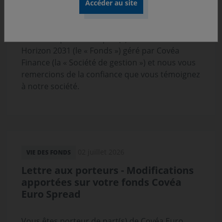
période de souscription
Vous êtes porteur de part(s) du fonds Covéa
Horizon 2031 (le « Fonds ») géré par Covéa
Finance (la « Société de gestion ») et nous vous
remercions de la confiance que vous témoignez
à notre société.
02 juillet 2026
VIE DES FONDS
Lettre aux porteurs - Modifications
apportées sur votre fonds Covéa
Euro Spread
Vous êtes porteur de part(s) de Covéa Euro