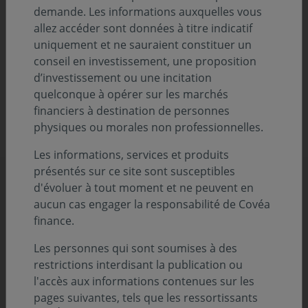
demande. Les informations auxquelles vous
allez accéder sont données à titre indicatif
Ces modifications portent sur
l'élargissement de la
uniquement et ne sauraient constituer un
zone géographique d’investissement
et
la
conseil en investissement, une proposition
réduction du ratio d’investissement « hors pays de
d’investissement ou une incitation
l’Espace Economique Européen »
quelconque à opérer sur les marchés
financiers à destination de personnes
POUR EN SAVOIR PLUS, TÉLÉCHARGEZ LA NOTE
physiques ou morales non professionnelles.
D'INFORMATION (PDF - 135.62 KO)
Les informations, services et produits
présentés sur ce site sont susceptibles
Découvrez d'autres actualités
d'évoluer à tout moment et ne peuvent en
aucun cas engager la responsabilité de Covéa
finance.
Les personnes qui sont soumises à des
restrictions interdisant la publication ou
l'accès aux informations contenues sur les
pages suivantes, tels que les ressortissants