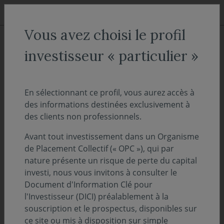
Aller au menu
Aller au contenu
Recher
Vous avez choisi le profil
ACCUEIL
Actualités
investisseur « particulier »
Note d'information - Covéa
Actions Europe - Covéa Actions
En sélectionnant ce profil, vous aurez accès à
des informations destinées exclusivement à
Europe Opportunités
des clients non professionnels.
Avant tout investissement dans un Organisme
04 octobre 2021
VIE DES FONDS
de Placement Collectif (« OPC »), qui par
Nous vous informons que des modifications
nature présente un risque de perte du capital
investi, nous vous invitons à consulter le
ont été apportées dans le documents
Document d'Information Clé pour
d’information
l'Investisseur (DICI) préalablement à la
clé pour l’investisseur (DICI) et dans le
souscription et le prospectus, disponibles sur
prospectus de vos OPC
ce site ou mis à disposition sur simple