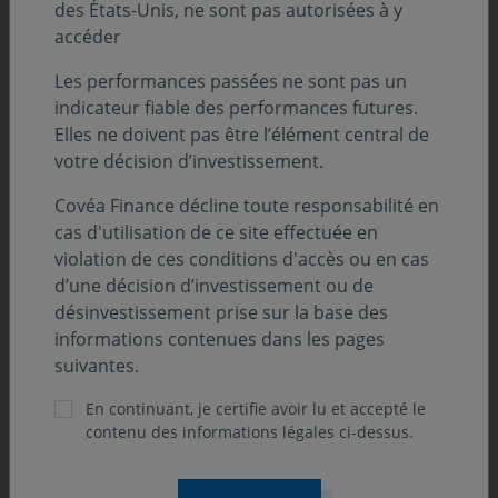
des États-Unis, ne sont pas autorisées à y
accéder
Les performances passées ne sont pas un
indicateur fiable des performances futures.
Elles ne doivent pas être l’élément central de
votre décision d’investissement.
31 juillet 2026
COMMUNIQUÉ
Covéa Finance accélère son engagement
Covéa Finance décline toute responsabilité en
climat en rejoignant l’initiative
cas d'utilisation de ce site effectuée en
internationale Climate Action 100+
violation de ces conditions d'accès ou en cas
d’une décision d’investissement ou de
Covéa Finance annonce son adhésion à Climate Action
désinvestissement prise sur la base des
100+, l'une des principales initiatives internationales
informations contenues dans les pages
d'engagement des investisseurs sur les enjeux
suivantes.
climatiques.
En continuant, je certifie avoir lu et accepté le
contenu des informations légales ci-dessus.
17 juillet 2026
VIE DES FONDS
Note d'information - Prolongation