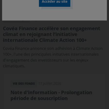
31 juillet 2026
COMMUNIQUÉ
Covéa Finance accélère son engagement
climat en rejoignant l’initiative
internationale Climate Action 100+
Covéa Finance annonce son adhésion à Climate Action
100+, l'une des principales initiatives internationales
d'engagement des investisseurs sur les enjeux
climatiques.
17 juillet 2026
VIE DES FONDS
Note d'information - Prolongation
période de souscription