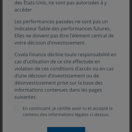
des États-Unis, ne sont pas autorisées à y
Ces modifications n’impactent pas la stratégie
accéder
d’investissement, ni le profil de risque de votre OPC.
Les performances passées ne sont pas un
indicateur fiable des performances futures.
POUR EN SAVOIR PLUS, TÉLÉCHARGEZ LA NOTE
Elles ne doivent pas être l’élément central de
D'INFORMATION (PDF - 163.07 KO)
votre décision d’investissement.
Covéa Finance décline toute responsabilité en
Découvrez d'autres actualités
cas d'utilisation de ce site effectuée en
violation de ces conditions d'accès ou en cas
d’une décision d’investissement ou de
désinvestissement prise sur la base des
informations contenues dans les pages
suivantes.
En continuant, je certifie avoir lu et accepté le
contenu des informations légales ci-dessus.