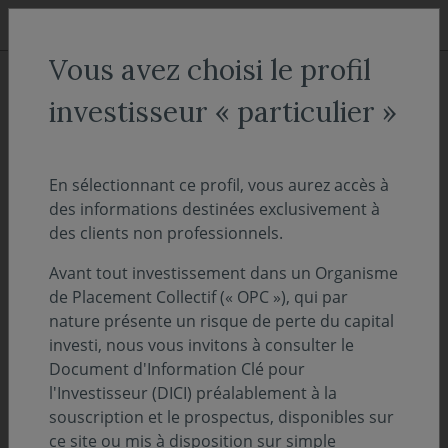
Aller au menu
Aller au contenu
Recher
Vous avez choisi le profil
ACCUEIL
Actualités
investisseur « particulier »
Note d'information - Covéa
Renouveau France
En sélectionnant ce profil, vous aurez accès à
des informations destinées exclusivement à
des clients non professionnels.
12 octobre 2021
VIE DES FONDS
Avant tout investissement dans un Organisme
Nous vous informons que des modifications
de Placement Collectif (« OPC »), qui par
ont été apportées dans le documents
nature présente un risque de perte du capital
d’information
investi, nous vous invitons à consulter le
Document d'Information Clé pour
clé pour l’investisseur (DICI) et dans le
l'Investisseur (DICI) préalablement à la
prospectus de votre OPC
souscription et le prospectus, disponibles sur
ce site ou mis à disposition sur simple