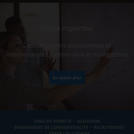
Notre expertise
Gestion actions européennes et
internationales, gestion taux et multigestion
En savoir plus
ENGLISH WEBSITE
GLOSSAIRE
ENGAGEMENT DE CONFIDENTIALITÉ
RECRUTEMENT
GÉRER LES COOKIES