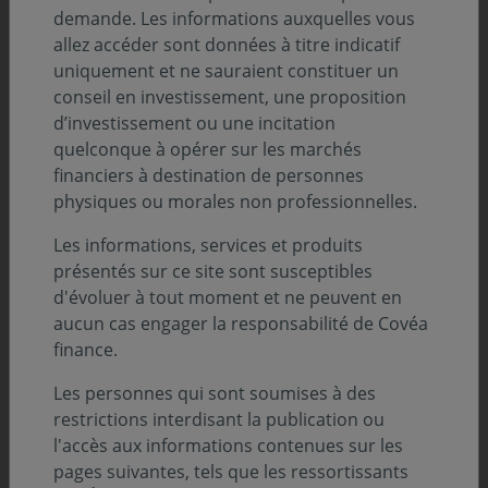
Ces modifications portent sur :
demande. Les informations auxquelles vous
allez accéder sont données à titre indicatif
uniquement et ne sauraient constituer un
Evolution de la fourchette de sensibilité de 0 à 5
conseil en investissement, une proposition
(précédemment de 0 à 9) ;
d’investissement ou une incitation
quelconque à opérer sur les marchés
financiers à destination de personnes
Ajout de précisions relatives à l’éligibilité au PEA du
physiques ou morales non professionnelles.
compartiment Covéa Renouveau France et
Les informations, services et produits
évolution de l’investissement minimal en actions à
présentés sur ce site sont susceptibles
75% de l’actif net du compartiment (antérieurement
d'évoluer à tout moment et ne peuvent en
fixé à 60%) ;
aucun cas engager la responsabilité de Covéa
Actualisation du paragraphe relatif au règlement «
finance.
Disclosure » qui a fait l’objet de précisions
complémentaires concernant la prise en compte
Les personnes qui sont soumises à des
des facteurs de durabilité et de ses incidences
restrictions interdisant la publication ou
probables. La définition du risque de durabilité a
l'accès aux informations contenues sur les
ainsi été reformulée.
pages suivantes, tels que les ressortissants