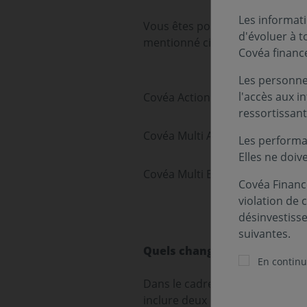
Les informati
Vous êtes porteur de part(s) de
d'évoluer à 
mentionné ci-dessous, nous vou
Covéa financ
Les personnes
l'accès aux i
Covéa Actions Solidaires Part C
ressortissant
Covéa Multi Absolute Return : P
Les performa
Elles ne doiv
Covéa Multi Emergents : Part I 
Covéa Finance
violation de 
désinvestiss
suivantes.
Quels changements vont inte
En continua
Dans le cadre de l’entrée en vi
inclure deux outils de gestion 