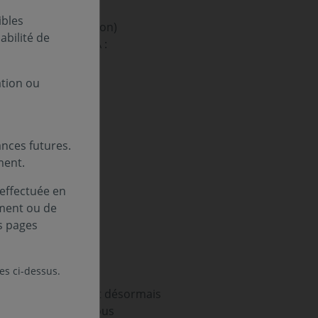
ibles
la Société de gestion)
bilité de
pèrent sur ces FIA :
ation ou
nces futures.
ment.
 effectuée en
ement ou de
s pages
les ci-dessus.
4, les fonds devront désormais
 conséquent, nous vous