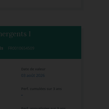
mergents I
FR0010654509
ÉS
Date de valeur
03 août 2026
Perf. cumulées sur 3 ans
-
Perf. annualisées sur 3 ans