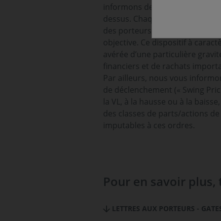
informons de la mise en place d
dessus. Chaque OPC pourra mett
des porteurs de l’OPC sur plusi
objective. Ce dispositif à cara
avérée d’une particulière gravit
financiers et de rachats importa
Par ailleurs, nous vous informon
de déclenchement (« Swing Prici
la VL, à la hausse ou à la baiss
des classes de parts/actions de
imputables à ces ordres.
Pour en savoir plus, 
LETTRES AUX PORTEURS - GATES 