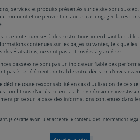
ons, services et produits présentés sur ce site sont suscept
 l’Organisme de Placement Collectif (OPC) de Covéa Finance (
tout moment et ne peuvent en aucun cas engager la responsa
s invitons à prendre connaissance des changements qui s'o
e.
 qui sont soumises à des restrictions interdisant la public
nformations contenues sur les pages suivantes, tels que les
 : FR0010535625 | Part P : FR0010547844
s des États-Unis, ne sont pas autorisées à y accéder
art A : FR0010640904 | Part I : FR0010694141
nces passées ne sont pas un indicateur fiable des performa
ent pas être l’élément central de votre décision d’investisse
: FR0010654509 | Part A : FR0010652495
 décline toute responsabilité en cas d'utilisation de ce site
ces conditions d'accès ou en cas d’une décision d’investiss
ement prise sur la base des informations contenues dans le
rvenir sur votre Fonds ?
nt, je certifie avoir lu et accepté le contenu des informations léga
gueur prochaine de la Directive UE 2024/927 du 13 mars 202
de la liquidité dans leur documentation réglementaire. Par