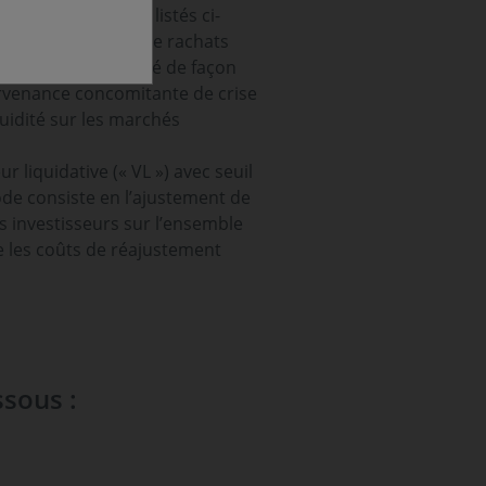
ensemble des OPC listés ci-
aler les demandes de rachats
ain niveau, déterminé de façon
survenance concomitante de crise
quidité sur les marchés
r liquidative (« VL ») avec seuil
ode consiste en l’ajustement de
es investisseurs sur l’ensemble
e les coûts de réajustement
ssous :