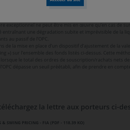
u dispositif de plafonnement des rachats ou « Gates » sur l’
re en œuvre le dispositif dit de « Gates » permettant d’ét
eurs valeurs liquidatives dès lors qu’elles excèdent un cert
ctère exceptionnel ne peut être mis en œuvre qu’en cas de 
é entraînant une dégradation subite et imprévisible de la li
nts au passif de l’OPC.
s de la mise en place d’un dispositif d’ajustement de la valeu
ng ») sur l’ensemble des fonds listés ci-dessus. Cette méth
e, lorsque le total des ordres de souscription/rachats nets d
 l’OPC dépasse un seuil préétabli, afin de prendre en compt
téléchargez la lettre aux porteurs ci-de
& SWING PRICING - FIA (PDF - 118.39 KO)