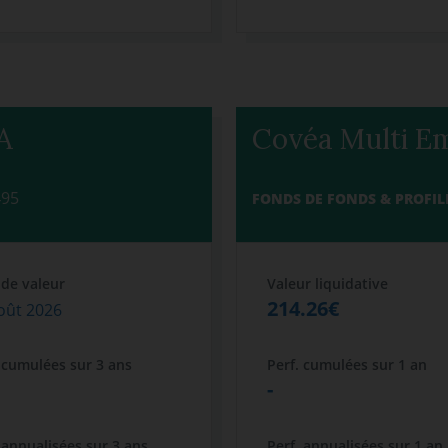
A
Covéa Multi E
495
FONDS DE FONDS & PROFIL
 de valeur
Valeur liquidative
214.26€
oût 2026
 cumulées sur 3 ans
Perf. cumulées sur 1 an
-
 annualisées sur 3 ans
Perf. annualisées sur 1 an