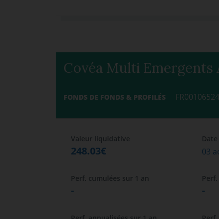
Covéa Multi Emergents 
FR0010652
FONDS DE FONDS & PROFILÉS
Valeur liquidative
Date
248.03€
03 a
Perf. cumulées sur 1 an
Perf.
-
-
Perf. annualisées sur 1 an
Perf.