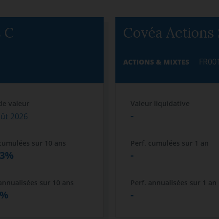
s C
Covéa Actions 
FR00
ACTIONS & MIXTES
de valeur
Valeur liquidative
-
oût 2026
 cumulées sur 10 ans
Perf. cumulées sur 1 an
63%
-
 annualisées sur 10 ans
Perf. annualisées sur 1 an
8%
-