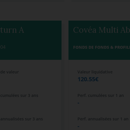
eturn A
Covéa Multi Ab
904
FONDS DE FONDS & PROFIL
 de valeur
Valeur liquidative
120.55€
 cumulées sur 3 ans
Perf. cumulées sur 1 an
-
 annualisées sur 3 ans
Perf. annualisées sur 1 an
-