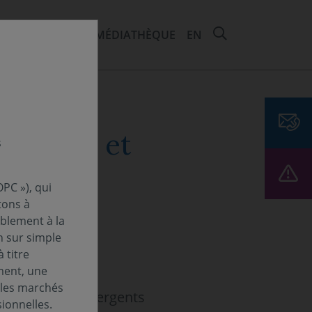
RECHERCHER 
EMENTS ET ESG
MÉDIATHÈQUE
EN
de gates et
s
PC »), qui
tons à
ablement à la
n sur simple
 titre
ment, une
 les marchés
 Covéa Multi Emergents
ionnelles.