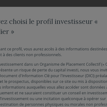
NOS FONDS
NOUS CONNAÎTRE
ACTUALITÉS
ENGAG
z choisi le profil investisseur «
ier »
orteurs - Mise en place 
ant ce profil, vous aurez accès à des informations destinée
 à des clients non professionnels.
g - FIA
vestissement dans un Organisme de Placement Collectif (« O
ésente un risque de perte du capital investi, nous vous invi
Document d'Information Clé pour l'Investisseur (DICI) préal
et le prospectus, disponibles sur ce site ou mis à dispositio
 informations auxquelles vous allez accéder sont données à
quement et ne sauraient constituer un conseil en investisse
d’investissement ou une incitation quelconque à opérer sur
ctions Solidaires, Covéa Multi Absolute Return,
 destination de personnes physiques ou morales non profess