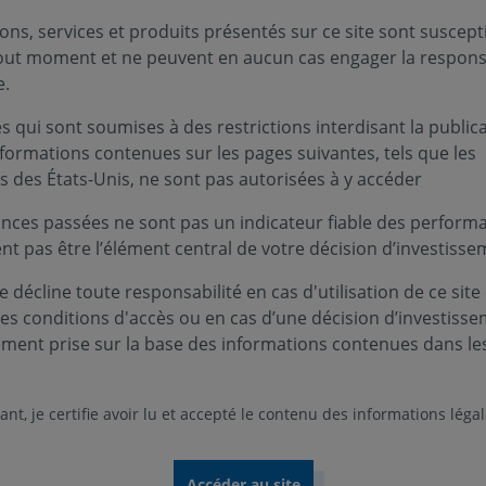
(s) de l’un ou plusieurs OPC de Covéa Finance me
ons, services et produits présentés sur ce site sont suscept
tout moment et ne peuvent en aucun cas engager la responsa
a confiance que vous témoignez à notre société
e.
 informons que dans le cadre de la mise à jour annuelle de f
 qui sont soumises à des restrictions interdisant la public
s complémentaires ont été apportées dans la documentati
nformations contenues sur les pages suivantes, tels que les
s des États-Unis, ne sont pas autorisées à y accéder
nces passées ne sont pas un indicateur fiable des performa
tions Amérique Mid Cap - Covéa Actions Asie - Covéa Actions Cro
ent pas être l’élément central de votre décision d’investisse
Opportunités - Covéa Actions France - Covéa Actions Investisseme
dement - Covéa Actions Solidaires - Covéa Horizon 2029 - Covéa 
 décline toute responsabilité en cas d'utilisation de ce site
n - Covéa Euro Spread - Covéa Flexible ISR - Covéa Haut Rendem
ces conditions d'accès ou en cas d’une décision d’investiss
ti Emergents - Covéa Multi Europe - Covéa Multi Monde - Covéa M
ement prise sur la base des informations contenues dans le
ovéa Obligations Convertibles - Covéa Sécurité - Covéa Perspective
 Covéa Profil Offensif - Covéa Rendement Réel - Covéa Ruptures -
nt, je certifie avoir lu et accepté le contenu des informations léga
ELTIF.
igueur le 26 janvier 2026, vous sont développées ci-après :