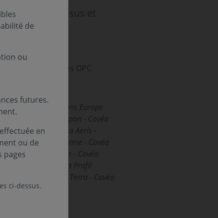
ntionnés ci-dessus et
ibles
bilité de
.
rais et scénarii de
ation ou
on réglementaire des OPC
nces futures.
issance - Covéa Actions Europe
ment.
nt - Covéa Actions Japon - Covéa
Horizon 2031 - Covéa Aeris -
 effectuée en
ent - Covéa Moyen Terme - Covéa
ement ou de
ulti Small Cap Europe - Covéa
s pages
s Entreprises - Covéa Profil
 Covéa Solis - Covéa Terra - Covéa
les ci-dessus.