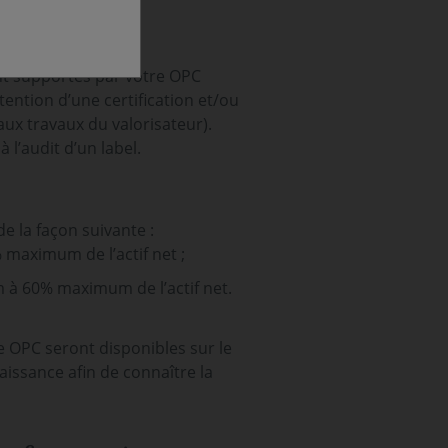
ont supportés par votre OPC
tention d’une certification et/ou
s aux travaux du valorisateur).
 l’audit d’un label.
e la façon suivante :
maximum de l’actif net ;
 à 60% maximum de l’actif net.
e OPC seront disponibles sur le
aissance afin de connaître la