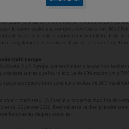
 labélisateurs
nvier 2024, les frais de fonctionnement et autres services s
s par le commissaire aux comptes, éventuels frais liés à l’ob
ntuels frais liés à la distribution transfrontalière, frais lié
tera également les éventuels frais liés à l’obtention et/ou à
Covéa Multi Europe
6, Covéa Multi Europe voit ses limites d’exposition évoluer d
aux devises autres que l’euro évolue de 60% maximum à 70% 
 aux pays européens hors zone euro évolue de 50% maximum
 pour l’investisseur (DIC) et le prospectus modifiés de votr
pter du 26 janvier 2026. Il est nécessaire d’en prendre conn
tre fonds et les risques associés.