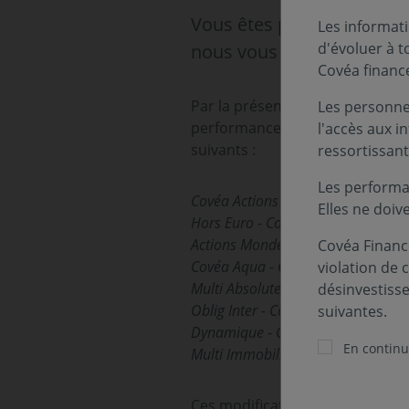
Vous êtes porteur de part
Les informati
d'évoluer à 
nous vous remercions de l
Covéa financ
Par la présente note, nous vous
Les personnes
performance, des modification
l'accès aux i
suivants :
ressortissant
Les performa
Covéa Actions Amérique - Covéa Ac
Elles ne doiv
Hors Euro - Covéa Actions Europe 
Actions Monde - Covéa Actions Ren
Covéa Finance
Covéa Aqua - Covéa Euro Souverai
violation de 
Multi Absolute Return - Covéa Mul
désinvestiss
Oblig Inter - Covéa Obligations - C
suivantes.
Dynamique - Covéa Profil Modéré -
En continua
Multi Immobilier - Covéa Solution 
Ces modifications, entrant en v