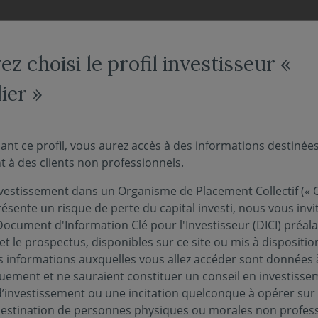
NOS FONDS
NOUS CONNAÎTRE
ACTUALITÉS
ENGAG
z choisi le profil investisseur «
ier »
orteurs - Modifications
ant ce profil, vous aurez accès à des informations destinée
 à des clients non professionnels.
mentation réglementair
vestissement dans un Organisme de Placement Collectif (« O
ésente un risque de perte du capital investi, nous vous invi
Document d'Information Clé pour l'Investisseur (DICI) préal
et le prospectus, disponibles sur ce site ou mis à dispositio
 informations auxquelles vous allez accéder sont données à
quement et ne sauraient constituer un conseil en investisse
d’investissement ou une incitation quelconque à opérer sur
 destination de personnes physiques ou morales non profess