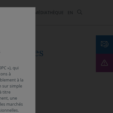
RECHERCHER 
EMENTS ET ESG
MÉDIATHÈQUE
EN
 apportées
s
e de vos
PC »), qui
tons à
ablement à la
n sur simple
 titre
ment, une
 les marchés
ionnelles.