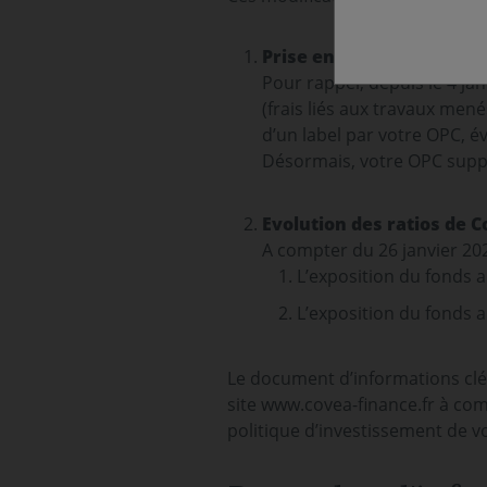
Prise en charge des frais
Pour rappel, depuis le 4 ja
(frais liés aux travaux mené
d’un label par votre OPC, éve
Désormais, votre OPC suppor
Evolution des ratios de 
A compter du 26 janvier 202
L’exposition du fonds 
L’exposition du fonds
Le document d’informations clés
site www.covea-finance.fr à com
politique d’investissement de vo