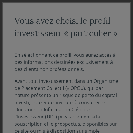
Aller au menu
Aller au contenu
Recher
Vous avez choisi le profil
ACCUEIL
Actualités
Vie des fonds
investisseur « particulier »
Note d'information - Vos fonds
évoluent
En sélectionnant ce profil, vous aurez accès à
des informations destinées exclusivement à
des clients non professionnels.
06 juin 2025
VIE DES FONDS
Avant tout investissement dans un Organisme
Temps de lecture :
1
min
de Placement Collectif (« OPC »), qui par
nature présente un risque de perte du capital
investi, nous vous invitons à consulter le
Vous êtes porteur de part(s) de l’un ou
Document d'Information Clé pour
plusieurs OPC de Covéa Finance mentionnés
l'Investisseur (DICI) préalablement à la
ci-après et nous vous remercions de la
souscription et le prospectus, disponibles sur
confiance que vous témoignez à notre
ce site ou mis à disposition sur simple