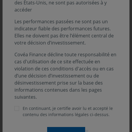
des États-Unis, ne sont pas autorisées à y
FR0013480746
FR0000289480
Part N
Part N
accéder
Action I
FR0013480753
FR0013
FR00140047R6
Les performances passées ne sont pas un
indicateur fiable des performances futures.
Covéa Profil
Covéa Profil
Covéa Profil
Covéa 
Elles ne doivent pas être l’élément central de
Offensif
Dynamique
Modéré
Croiss
votre décision d’investissement.
Part C
Part C
Part C
Part C
FR0010395624
FR0007019039
FR0010395608
FR0007
Covéa Finance décline toute responsabilité en
Part D
Part D
Part D
Part D
cas d'utilisation de ce site effectuée en
FR0000445033
FR0010752865
FR0000445058
FR0007
violation de ces conditions d'accès ou en cas
Part I
d’une décision d’investissement ou de
FR0013
désinvestissement prise sur la base des
Part N
informations contenues dans les pages
FR0013
suivantes.
Covéa Actions
En continuant, je certifie avoir lu et accepté le
Covéa Actions
Covéa Actions
Covéa 
contenu des informations légales ci-dessus.
Europe Hors
Rendement
Solidaires
France
Euro
Part C
Part C
Part C
Part C
FR0007483474
FR0010535625
FR0000