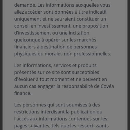
demande. Les informations auxquelles vous
société.
allez accéder sont données à titre indicatif
uniquement et ne sauraient constituer un
conseil en investissement, une proposition
d’investissement ou une incitation
Covéa Actions
Covéa Actions
Covéa
Covéa 
quelconque à opérer sur les marchés
Europe
Monde
Perspectives
Part A
financiers à destination de personnes
Opportunités
Action A(C)
Entreprises
FR0013
physiques ou morales non professionnelles.
Part I
FR0000939845
Action A
Part I
FR0010567529
Action I(C)
FR0000939886
FR0013
Les informations, services et produits
Part A
FR0010567552
Action I
Part N
présentés sur ce site sont susceptibles
FR0000441685
Action N
FR0010567537
FR0013
d'évoluer à tout moment et ne peuvent en
Part N
FR0013480779
aucun cas engager la responsabilité de Covéa
FR0013480795
finance.
Covéa Flexible
Covéa
Covéa Aqua
Covéa S
Les personnes qui sont soumises à des
ISR
Obligations
Part A
Part A
restrictions interdisant la publication ou
Action C
Action C
FR0013312667
FR0013
l'accès aux informations contenues sur les
FR0000002164
FR0000289472
Part I
Part I
pages suivantes, tels que les ressortissants
Action N
Action D
FR0013312675
FR0013