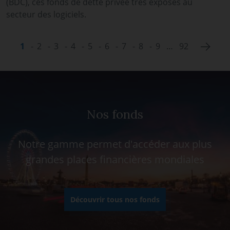
(BDC), ces fonds de dette privée très exposés au
secteur des logiciels.
Next 
1
2
3
4
5
6
7
8
9
…
92
Nos fonds
Notre gamme permet d'accéder aux plus
grandes places financières mondiales
Découvrir tous nos fonds