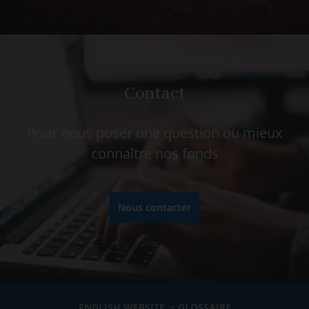
Contact
Pour nous poser une question ou mieux
connaître nos fonds
Nous contacter
ENGLISH WEBSITE
GLOSSAIRE