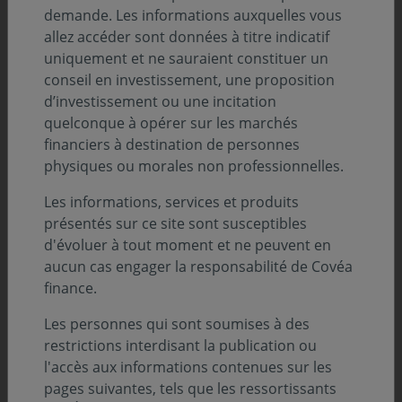
demande. Les informations auxquelles vous
allez accéder sont données à titre indicatif
uniquement et ne sauraient constituer un
conseil en investissement, une proposition
d’investissement ou une incitation
ENVIRONNEMENT ÉCONOMIQUE
quelconque à opérer sur les marchés
financiers à destination de personnes
05 août 2026
physiques ou morales non professionnelles.
Environnement économique - Juillet 2026
Les informations, services et produits
Les banques centrales privilégient l’attentisme
présentés sur ce site sont susceptibles
d'évoluer à tout moment et ne peuvent en
aucun cas engager la responsabilité de Covéa
finance.
Les personnes qui sont soumises à des
restrictions interdisant la publication ou
l'accès aux informations contenues sur les
pages suivantes, tels que les ressortissants