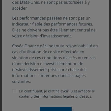
des États-Unis, ne sont pas autorisées à y
accéder
Les performances passées ne sont pas un
PERSPECTIVES ÉCONOMIQUES ET FINANCIÈRES
indicateur fiable des performances futures.
Elles ne doivent pas être l’élément central de
05 août 2026
votre décision d’investissement.
Le regard du gérant - L’inspection en
milieu industriel, indispensable à
Covéa Finance décline toute responsabilité en
l’automatisation des usines
cas d'utilisation de ce site effectuée en
violation de ces conditions d'accès ou en cas
L’automatisation et la robotisation des processus
d’une décision d’investissement ou de
industriels font partie des changements structurels que
désinvestissement prise sur la base des
nous déclinons au sein de nos Perspectives
informations contenues dans les pages
Économiques et Financières.
suivantes.
En continuant, je certifie avoir lu et accepté le
contenu des informations légales ci-dessus.