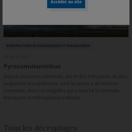
PERSPECTIVES ÉCONOMIQUES ET FINANCIÈRES
03 août 2026
Pyrocumulonimbus
Depuis plusieurs semaines, les forêts françaises, et plus
largement européennes, sont en proie à de violents
incendies, dont un mégafeu qui a touché la Gironde,
menaçant la métropole bordelaise.
Tous les décryptages