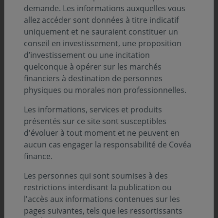
demande. Les informations auxquelles vous
allez accéder sont données à titre indicatif
uniquement et ne sauraient constituer un
conseil en investissement, une proposition
d’investissement ou une incitation
ENVIRONNEMENT ÉCONOMIQUE
quelconque à opérer sur les marchés
financiers à destination de personnes
05 août 2026
physiques ou morales non professionnelles.
Environnement économique - Juillet 2026
Les informations, services et produits
Les banques centrales privilégient l’attentisme
présentés sur ce site sont susceptibles
d'évoluer à tout moment et ne peuvent en
aucun cas engager la responsabilité de Covéa
finance.
Les personnes qui sont soumises à des
restrictions interdisant la publication ou
l'accès aux informations contenues sur les
pages suivantes, tels que les ressortissants