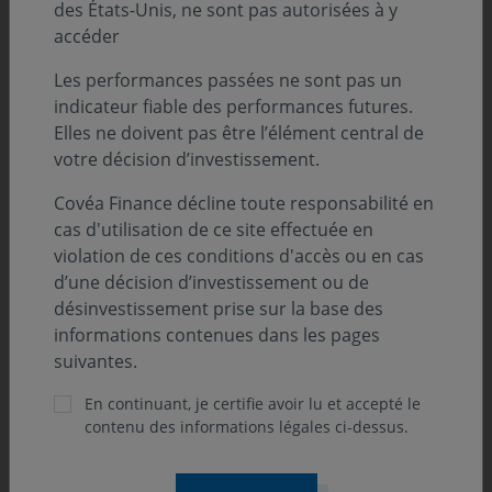
des États-Unis, ne sont pas autorisées à y
accéder
Les performances passées ne sont pas un
PERSPECTIVES ÉCONOMIQUES ET FINANCIÈRES
indicateur fiable des performances futures.
Elles ne doivent pas être l’élément central de
05 août 2026
votre décision d’investissement.
Le regard du gérant - L’inspection en
milieu industriel, indispensable à
Covéa Finance décline toute responsabilité en
l’automatisation des usines
cas d'utilisation de ce site effectuée en
violation de ces conditions d'accès ou en cas
L’automatisation et la robotisation des processus
d’une décision d’investissement ou de
industriels font partie des changements structurels que
désinvestissement prise sur la base des
nous déclinons au sein de nos Perspectives
informations contenues dans les pages
Économiques et Financières.
suivantes.
En continuant, je certifie avoir lu et accepté le
contenu des informations légales ci-dessus.