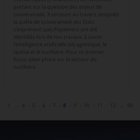
portant sur la question des enjeux de
souveraineté, 3 secteurs au travers desquels
la quête de souveraineté des Etats
s’expriment spécifiquement ont été
identifiés lors de nos travaux, à savoir
l’intelligence artificielle (IA) agentique, le
spatial et le nucléaire. Pour ce premier
focus, plein phare sur le secteur du
nucléaire.
‹ Previous
1
…
4
5
6
7
8
9
10
11
12
…
92