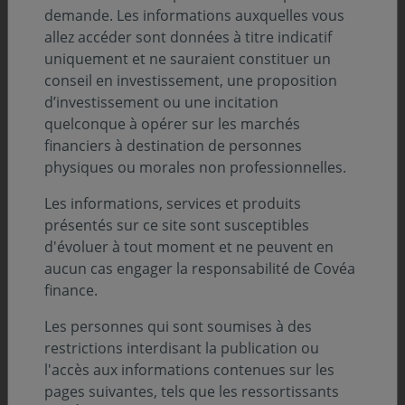
demande. Les informations auxquelles vous
Découvrez tous nos décryptages
allez accéder sont données à titre indicatif
uniquement et ne sauraient constituer un
conseil en investissement, une proposition
d’investissement ou une incitation
quelconque à opérer sur les marchés
financiers à destination de personnes
physiques ou morales non professionnelles.
Les informations, services et produits
présentés sur ce site sont susceptibles
d'évoluer à tout moment et ne peuvent en
aucun cas engager la responsabilité de Covéa
finance.
ENVIRONNEMENT ÉCONOMIQUE
Les personnes qui sont soumises à des
05 août 2026
restrictions interdisant la publication ou
Environnement économique - Juillet 2026
l'accès aux informations contenues sur les
pages suivantes, tels que les ressortissants
Les banques centrales privilégient l’attentisme