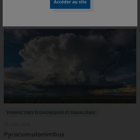
industriels font partie des changements structurels que
nous déclinons au sein de nos Perspectives
Économiques et Financières.
PERSPECTIVES ÉCONOMIQUES ET FINANCIÈRES
03 août 2026
Pyrocumulonimbus