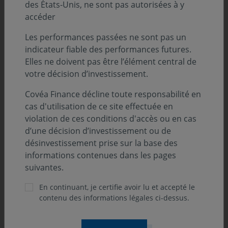
des États-Unis, ne sont pas autorisées à y
accéder
Les performances passées ne sont pas un
indicateur fiable des performances futures.
Elles ne doivent pas être l’élément central de
votre décision d’investissement.
Covéa Finance décline toute responsabilité en
cas d'utilisation de ce site effectuée en
violation de ces conditions d'accès ou en cas
d’une décision d’investissement ou de
désinvestissement prise sur la base des
PERSPECTIVES ÉCONOMIQUES ET FINANCIÈRES
informations contenues dans les pages
05 août 2026
suivantes.
Le regard du gérant - L’inspection en
En continuant, je certifie avoir lu et accepté le
milieu industriel, indispensable à
contenu des informations légales ci-dessus.
l’automatisation des usines
L’automatisation et la robotisation des processus