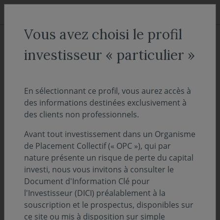
Aller au menu
Aller au contenu
Recher
Vous avez choisi le profil
ACCUEIL
Décryptages
investisseur « particulier »
Edito vidéo - Février 2019
En sélectionnant ce profil, vous aurez accès à
des informations destinées exclusivement à
12 février 2019
EDITO
des clients non professionnels.
Découvrez le premier Edito en vidéo de
Avant tout investissement dans un Organisme
l'année 2019
de Placement Collectif (« OPC »), qui par
nature présente un risque de perte du capital
Télécharger l'Edito
investi, nous vous invitons à consulter le
Document d'Information Clé pour
l'Investisseur (DICI) préalablement à la
EDITO FÉVRIER 2019 (PDF - 102.51 KO)
souscription et le prospectus, disponibles sur
ce site ou mis à disposition sur simple