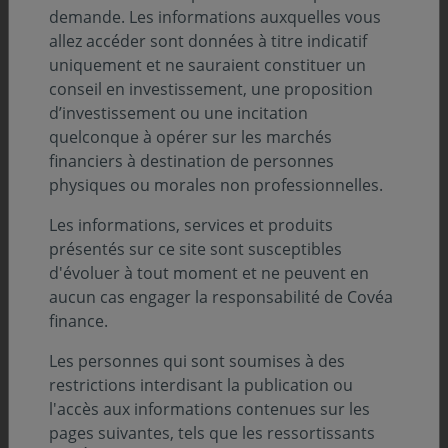
demande. Les informations auxquelles vous
Découvrez tous nos décryptages
allez accéder sont données à titre indicatif
uniquement et ne sauraient constituer un
conseil en investissement, une proposition
d’investissement ou une incitation
quelconque à opérer sur les marchés
financiers à destination de personnes
physiques ou morales non professionnelles.
Les informations, services et produits
présentés sur ce site sont susceptibles
d'évoluer à tout moment et ne peuvent en
aucun cas engager la responsabilité de Covéa
finance.
ENVIRONNEMENT ÉCONOMIQUE
Les personnes qui sont soumises à des
05 août 2026
restrictions interdisant la publication ou
Environnement économique - Juillet 2026
l'accès aux informations contenues sur les
pages suivantes, tels que les ressortissants
Les banques centrales privilégient l’attentisme