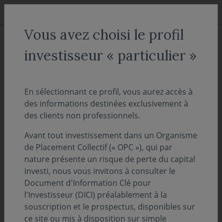
Aller au menu
Aller au contenu
Recher
Vous avez choisi le profil
ACCUEIL
Décryptages
investisseur « particulier »
Edito vidéo - Septembre 2019
En sélectionnant ce profil, vous aurez accès à
des informations destinées exclusivement à
20 septembre 2019
EDITO
des clients non professionnels.
Ghislaine Bailly, Présidente de Covéa Finance,
Avant tout investissement dans un Organisme
dresse un bilan à mi-année 2019 et aborde les
de Placement Collectif (« OPC »), qui par
perspectives du dernier trimestre sur les
nature présente un risque de perte du capital
marchés financiers.
investi, nous vous invitons à consulter le
Document d'Information Clé pour
l'Investisseur (DICI) préalablement à la
TÉLÉCHARGEZ L'EDITO - SEPTEMBRE 2019 (PDF - 104.36 KO)
souscription et le prospectus, disponibles sur
ce site ou mis à disposition sur simple