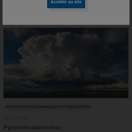
industriels font partie des changements structurels que
nous déclinons au sein de nos Perspectives
Économiques et Financières.
PERSPECTIVES ÉCONOMIQUES ET FINANCIÈRES
03 août 2026
Pyrocumulonimbus