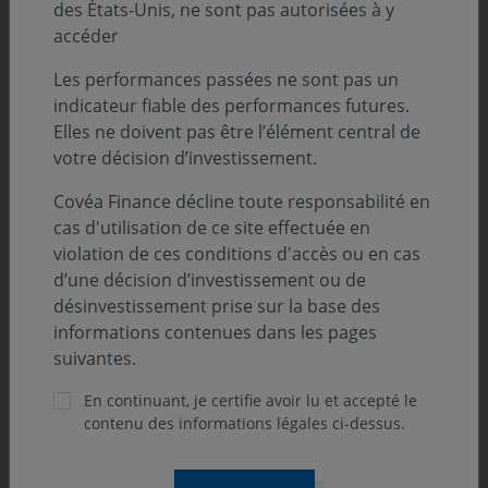
des États-Unis, ne sont pas autorisées à y
accéder
Les performances passées ne sont pas un
indicateur fiable des performances futures.
Elles ne doivent pas être l’élément central de
votre décision d’investissement.
Covéa Finance décline toute responsabilité en
cas d'utilisation de ce site effectuée en
violation de ces conditions d'accès ou en cas
d’une décision d’investissement ou de
désinvestissement prise sur la base des
PERSPECTIVES ÉCONOMIQUES ET FINANCIÈRES
informations contenues dans les pages
05 août 2026
suivantes.
Le regard du gérant - L’inspection en
En continuant, je certifie avoir lu et accepté le
milieu industriel, indispensable à
contenu des informations légales ci-dessus.
l’automatisation des usines
L’automatisation et la robotisation des processus