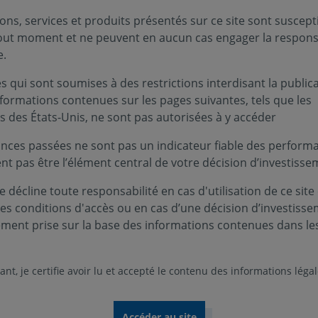
as apporté de nouveautés économiques majeures : la tonalit
ons, services et produits présentés sur ce site sont suscept
ité de celles de l’année passée, illustre le contexte économ
tout moment et ne peuvent en aucun cas engager la responsa
sur la question du financement du gouvernement fédéral amé
e.
 fin du mois, et des avancées ont été enregistrées en Allem
 qui sont soumises à des restrictions interdisant la public
En Asie, des développements encourageants ont émergé entr
nformations contenues sur les pages suivantes, tels que les
dialogue officiel. Sur le marché des changes, l’euro s’est ap
s des États-Unis, ne sont pas autorisées à y accéder
rès de 1,25 dollar pour un euro. Le prix du baril de pétrole 
nces passées ne sont pas un indicateur fiable des performa
ent pas être l’élément central de votre décision d’investisse
 décline toute responsabilité en cas d'utilisation de ce site
ces conditions d'accès ou en cas d’une décision d’investiss
Amérique
ement prise sur la base des informations contenues dans le
Aux
Etats-Unis
, les données publiées sur le mois de j
nt, je certifie avoir lu et accepté le contenu des informations léga
favorable de la conjoncture économique. Ainsi, la croi
a été une nouvelle fois robuste, soutenue par une d
portant le rythme annuel de progression de l’activité 