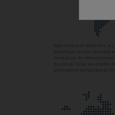
légère baisse en décembre, à 2
dynamique est plus favorable et l
marqué par les rebondissements 
du vote au Sénat, les activités
prolongation temporaire du fina