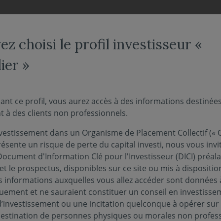
NOS FONDS
NOUS CONNAÎTRE
ACTUALITÉS
ENGAG
z choisi le profil investisseur «
ier »
nt économique de janvi
ant ce profil, vous aurez accès à des informations destinée
 à des clients non professionnels.
vestissement dans un Organisme de Placement Collectif (« O
01 février 2018
MONDE
ésente un risque de perte du capital investi, nous vous invi
mensuelle de l'environnement économique des z
Document d'Information Clé pour l'Investisseur (DICI) préal
et le prospectus, disponibles sur ce site ou mis à dispositio
 informations auxquelles vous allez accéder sont données à
quement et ne sauraient constituer un conseil en investisse
d’investissement ou une incitation quelconque à opérer sur
 destination de personnes physiques ou morales non profess