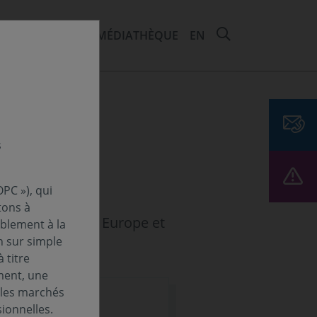
RECHERCHER 
EMENTS ET ESG
MÉDIATHÈQUE
EN
er 2018
s
PC »), qui
tons à
ones Amérique, Europe et
ablement à la
n sur simple
 titre
ment, une
 les marchés
ionnelles.