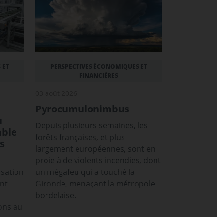
 ET
PERSPECTIVES ÉCONOMIQUES ET
FINANCIÈRES
03 août 2026
Pyrocumulonimbus
u
Depuis plusieurs semaines, les
able
forêts françaises, et plus
s
largement européennes, sont en
proie à de violents incendies, dont
isation
un mégafeu qui a touché la
ont
Gironde, menaçant la métropole
bordelaise.
ons au