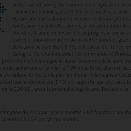
en hausse, et son rythme annuel de progression se st
relativement solides, à 2,7%. Sur le trimestre, la croi
dynamisée par la demande extérieure et son rythme a
Après avoir ralenti à l’automne, la consommation d
peu dans la zone en novembre, et progresse sur des
L’amélioration du marché du travail se poursuit grad
de la zone se stabilise à 8,7%, et il baisse en France, e
Espagne. Du côté industriel, les commandes à l’indus
de production en Allemagne et dans l’ensemble de la zone 
ralentit faiblement en janvier, à 1,3% sous l’effet d’un retra
te s’améliore. Enfin, sur le plan politique, l’Allemagne a occu
u parti social-démocrate (SPD) ont apporté leur soutien à l
 de la CDU-CSU pour la prochaine législature. Toutefois, la 
stimation du PIB pour le 4e trimestre 2017 fait état d’une hau
 ralentisse à 1,5% en rythme annuel.