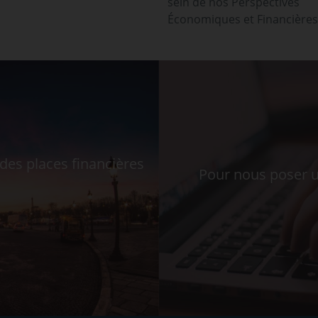
sein de nos Perspectives
Économiques et Financières
es places financières
Pour nous poser u