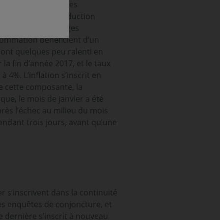
e climat des affaires
roissance de la production
 décembre. Les ménages
sommation bénéficient d’un
 ont quelques peu ralenti en
la fin d’année 2017, et le taux
 4%. L’inflation s’inscrit en
e cette composante, la
ique, le mois de janvier a été
rès l’échec au milieu du mois
endant trois jours, avant qu’une
r s’inscrivent dans la continuité
es enquêtes de conjoncture, et
te dernière s’inscrit à nouveau