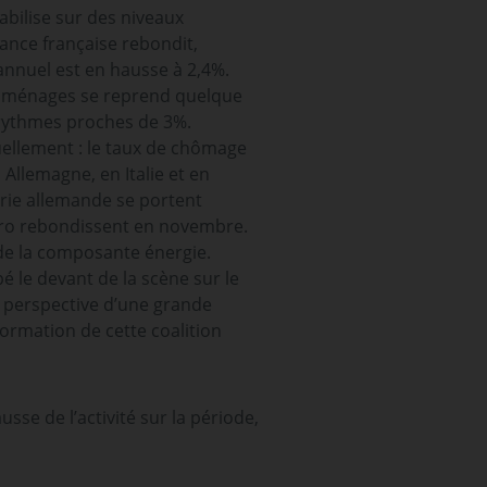
abilise sur des niveaux
ssance française rebondit,
nnuel est en hausse à 2,4%.
es ménages se reprend quelque
 rythmes proches de 3%.
uellement : le taux de chômage
n Allemagne, en Italie et en
trie allemande se portent
euro rebondissent en novembre.
it de la composante énergie.
pé le devant de la scène sur le
a perspective d’une grande
formation de cette coalition
sse de l’activité sur la période,