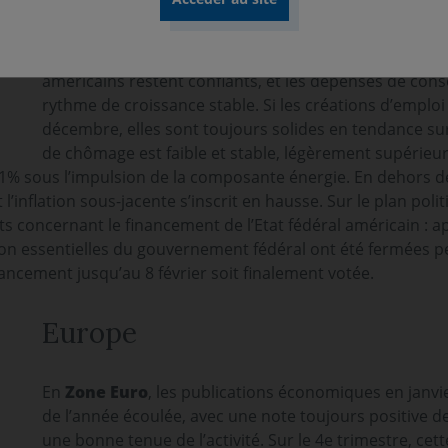
mensuels confirment cet environnement : les indices d
poursuivent leur amélioration, le rythme annuel de c
industrielle accélère pour s’établir à près de 4% en
américains restent confiants, et les dépenses de con
rythme de croissance stable. Si les créations d’emploi
décembre, elles sont toujours solides en tendance sur 
de chômage est faible et stable, légèrement supérieur à
,1% sous l’impulsion de la composante énergie. En dehors d
’inflation sous-jacente s’inscrit en hausse. Sur le plan polit
concernant le financement de l’Etat fédéral américain : ap
 non essentielles du gouvernement fédéral ont été fermées p
ncement jusqu’au 8 février soit finalement votée.
Europe
En
Zone Euro
, les publications économiques en janvie
de l’année écoulée, avec une note toujours positive d
une bonne tenue de l’activité. Sur le 4e trimestre, cet