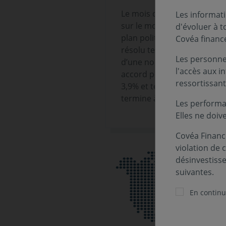
Le mois de janvier n’aura p
Les informati
sur le mois, dans la continu
d'évoluer à 
plan politique, le blocage 
Covéa financ
résolu temporairement à la
Les personnes
d’une nouvelle coalition. 
l'accès aux i
accord pour une reprise du 
ressortissant
3,9% et termine le mois à p
termine à 69 dollars.
Les performa
Elles ne doiv
Covéa Finance
violation de 
désinvestiss
suivantes.
En continua