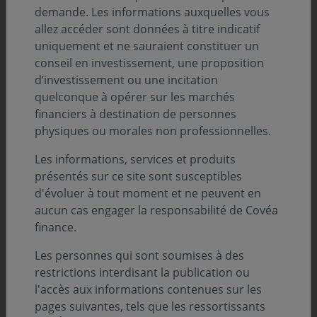
demande. Les informations auxquelles vous
a été publiée à 0,4% par l’INSEE en première
allez accéder sont données à titre indicatif
estimation, poursuivant une accélération
uniquement et ne sauraient constituer un
très graduelle, après la baisse observée sur
conseil en investissement, une proposition
le deuxième trimestre 2016 et la hausse de
d’investissement ou une incitation
0,2% relevée sur le troisième trimestre.
quelconque à opérer sur les marchés
L’ensemble des composantes à la
financiers à destination de personnes
croissance de l’activité sont en hausse sur
physiques ou morales non professionnelles.
le trimestre. Seul un effet de déstockage
grève la croissance trimestrielle de 0,3
Les informations, services et produits
point.
présentés sur ce site sont susceptibles
d'évoluer à tout moment et ne peuvent en
La consommation des ménages continue
aucun cas engager la responsabilité de Covéa
de soutenir la croissance annuelle
finance.
française, à hauteur de 1,1 point de
croissance, alimentée par une bonne
Les personnes qui sont soumises à des
dynamique observée sur le trimestre.
restrictions interdisant la publication ou
L’investissement, après deux trimestres
l'accès aux informations contenues sur les
décevants, affiche un rebond de 0,8% sur le
pages suivantes, tels que les ressortissants
trimestre. Sa contribution à la croissance