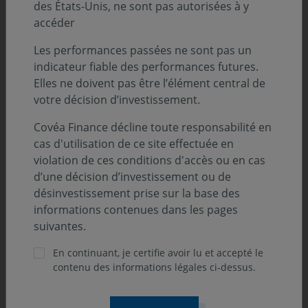
des États-Unis, ne sont pas autorisées à y
annuelle reste globalement stable, à
accéder
hauteur de 0,5 point de croissance.
Les performances passées ne sont pas un
indicateur fiable des performances futures.
Elles ne doivent pas être l’élément central de
votre décision d’investissement.
La croissance française reste modeste,
mais gagne en tonus sur la fin de
Covéa Finance décline toute responsabilité en
l’année 2016
cas d'utilisation de ce site effectuée en
violation de ces conditions d'accès ou en cas
d’une décision d’investissement ou de
La croissance de l’activité en
France
a progressé de
désinvestissement prise sur la base des
0,4% sur le quatrième trimestre 2016
, soit une
informations contenues dans les pages
poursuite de l’amélioration observée au troisième
suivantes.
trimestre, après un deuxième trimestre 2016 décevant.
Cette impulsion trimestrielle permet à la dynamique
En continuant, je certifie avoir lu et accepté le
annuelle de se reprendre légèrement, passant de 0,9%
contenu des informations légales ci-dessus.
à 1,1%.
Au global sur l’année 2016, la croissance de
l’économie française est restée très modeste avec