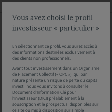
Aller au menu
Aller au contenu
Recher
Vous avez choisi le profil
ACCUEIL
Décryptages
investisseur « particulier »
France : une dynamique de
croissance modeste, mais
En sélectionnant ce profil, vous aurez accès à
des informations destinées exclusivement à
encourageante
des clients non professionnels.
Avant tout investissement dans un Organisme
01 février 2018
RÉACTION ÉCONOMIQUE
FRANCE
de Placement Collectif (« OPC »), qui par
nature présente un risque de perte du capital
investi, nous vous invitons à consulter le
Document d'Information Clé pour
EN BREF
l'Investisseur (DICI) préalablement à la
souscription et le prospectus, disponibles sur
La croissance du Produit Intérieur Brut
ce site ou mis à disposition sur simple
(PIB) en
France
pour le quatrième trimestre