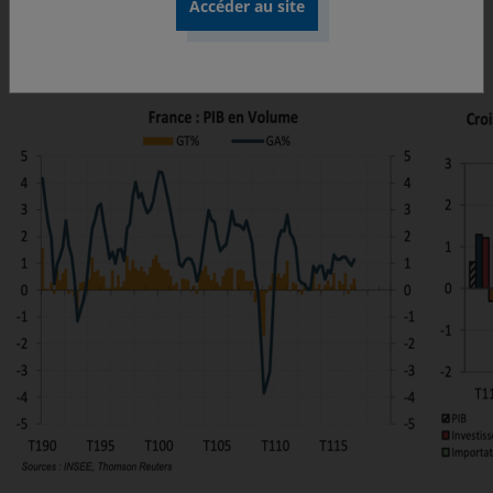
1,1% de hausse
, dans la droite ligne de la croissance
observée en 2015 (1,2%)