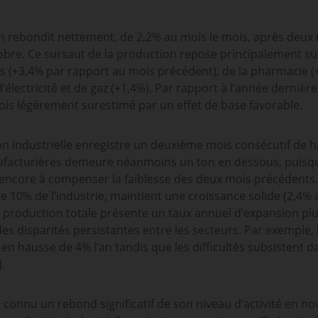
on rebondit nettement, de 2,2% au mois le mois, après deux
re. Ce sursaut de la production repose principalement sur l
s (+3,4% par rapport au mois précédent), de la pharmacie (+
lectricité et de gaz (+1,4%). Par rapport à l’année dernière, 
ois légèrement surestimé par un effet de base favorable.
ion industrielle enregistre un deuxième mois consécutif de
ufacturières demeure néanmoins un ton en dessous, puisq
encore à compenser la faiblesse des deux mois précédents. 
de 10% de l’industrie, maintient une croissance solide (2,4%
a production totale présente un taux annuel d’expansion pl
s disparités persistantes entre les secteurs. Par exemple,
en hausse de 4% l’an tandis que les difficultés subsistent dan
).
a connu un rebond significatif de son niveau d’activité en 