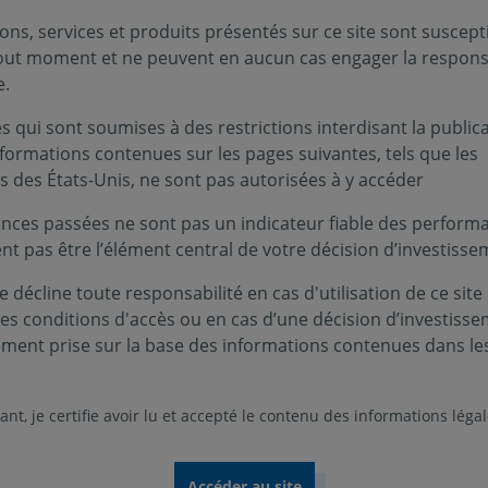
lle a connu un rebond significatif au mois de novembre. Celu
ons, services et produits présentés sur ce site sont suscept
miste, visible depuis le mois de septembre 2016, des indices
tout moment et ne peuvent en aucun cas engager la responsa
sitive dans la mesure où elle confirme que les dépenses d’
e.
anière positive à la croissance du PIB sur le 4ème trimestr
 qui sont soumises à des restrictions interdisant la public
Union monétaire enregistre une expansion de leur volume d
nformations contenues sur les pages suivantes, tels que les
 persistent entre pays. A titre d’exemple, la production d’én
s des États-Unis, ne sont pas autorisées à y accéder
pays en novembre.
nces passées ne sont pas un indicateur fiable des performa
ent pas être l’élément central de votre décision d’investisse
 décline toute responsabilité en cas d'utilisation de ce site
ces conditions d'accès ou en cas d’une décision d’investiss
ement prise sur la base des informations contenues dans le
se à nouveau au 4ème trimestre
nt, je certifie avoir lu et accepté le contenu des informations léga
r industriel en Zone euro est en hausse de 1,5% en novembre
sé de manière positive, à +0,1% contre -0,1% initialement. S
contribution positive de l’investissement sur le dernier trim