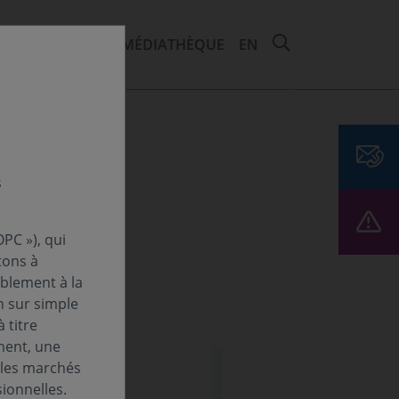
RECHERCHER 
EMENTS ET ESG
MÉDIATHÈQUE
EN
ans le
s
PC »), qui
tons à
ablement à la
n sur simple
 titre
ment, une
 les marchés
ionnelles.