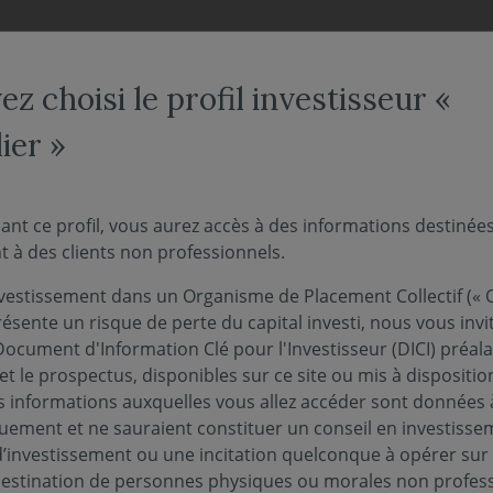
NOS FONDS
NOUS CONNAÎTRE
ACTUALITÉS
ENGAG
z choisi le profil investisseur «
ier »
l’expansion se poursuit d
ant ce profil, vous aurez accès à des informations destinée
 à des clients non professionnels.
triel
vestissement dans un Organisme de Placement Collectif (« O
ésente un risque de perte du capital investi, nous vous invi
Document d'Information Clé pour l'Investisseur (DICI) préal
12 janvier 2018
URO
et le prospectus, disponibles sur ce site ou mis à dispositio
 informations auxquelles vous allez accéder sont données à
quement et ne sauraient constituer un conseil en investisse
d’investissement ou une incitation quelconque à opérer sur
 destination de personnes physiques ou morales non profess