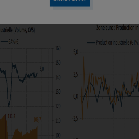
evrait restée modérée (voir graphique ci-contre).