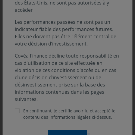
des États-Unis, ne sont pas autorisées à y
accéder
Les performances passées ne sont pas un
indicateur fiable des performances futures.
Elles ne doivent pas être l’élément central de
Covéa Flexible ISR
votre décision d’investissement.
Covéa Finance décline toute responsabilité en
Un fonds 100 % flexible qui allie dynamisme et
cas d'utilisation de ce site effectuée en
réactivité
violation de ces conditions d'accès ou en cas
Une exploitation optimale
de toutes les classes
d’une décision d’investissement ou de
d’actifs
désinvestissement prise sur la base des
informations contenues dans les pages
Une utilisation des critères extra-financiers
suivantes.
comme moteur de performance
En continuant, je certifie avoir lu et accepté le
contenu des informations légales ci-dessus.