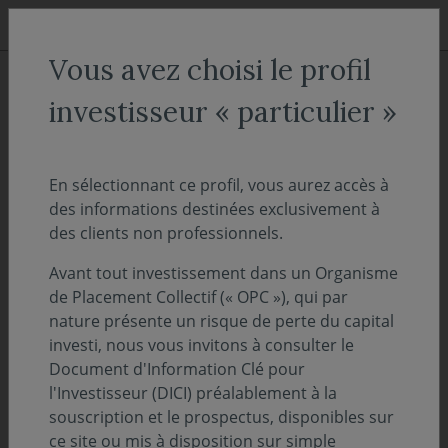
Aller au menu
Aller au contenu
Recher
Vous avez choisi le profil
COVEA FINANCE
Nos fonds thématiques
investisseur « particulier »
Nos fonds labellisés
Nos fonds labellisés ISR
En sélectionnant ce profil, vous aurez accès à
des informations destinées exclusivement à
des clients non professionnels.
Un fonds labellisé ISR permet d’investir dans des
entreprises responsables qui contribuent à un
Avant tout investissement dans un Organisme
développement plus durable. La prise en compte des
de Placement Collectif (« OPC »), qui par
critères extra-financiers ESG (Environnemental, Sociétal
nature présente un risque de perte du capital
et de Gouvernance) dans le choix des valeurs vient
investi, nous vous invitons à consulter le
compléter et enrichir la vision traditionnelle
Document d'Information Clé pour
de l’investissement basé sur des données financières et
l'Investisseur (DICI) préalablement à la
apporte une meilleure connaissance des risques.
souscription et le prospectus, disponibles sur
ce site ou mis à disposition sur simple