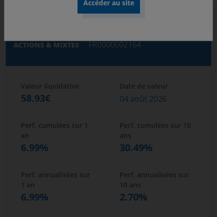
Covéa Flexible ISR C
FR0000002164
ACTIONS & MIXTES
Valeur liquidative
Date de valeur
58.93€
04 août 2026
Perf. cumulées sur 1
Perf. cumulées sur 10
an
ans
6.99%
30.49%
Perf. annualisées sur
Perf. annualisées sur
1 an
10 ans
6.99%
2.70%