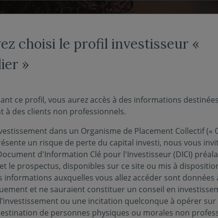
NOS FONDS
NOUS CONNAÎTRE
ACTUALITÉS
ENGAG
z choisi le profil investisseur «
ier »
ant ce profil, vous aurez accès à des informations destinée
 à des clients non professionnels.
eur non-
vestissement dans un Organisme de Placement Collectif (« O
ésente un risque de perte du capital investi, nous vous invi
Document d'Information Clé pour l'Investisseur (DICI) préal
nel -
et le prospectus, disponibles sur ce site ou mis à dispositio
 informations auxquelles vous allez accéder sont données à
quement et ne sauraient constituer un conseil en investisse
r
d’investissement ou une incitation quelconque à opérer sur
 destination de personnes physiques ou morales non profess