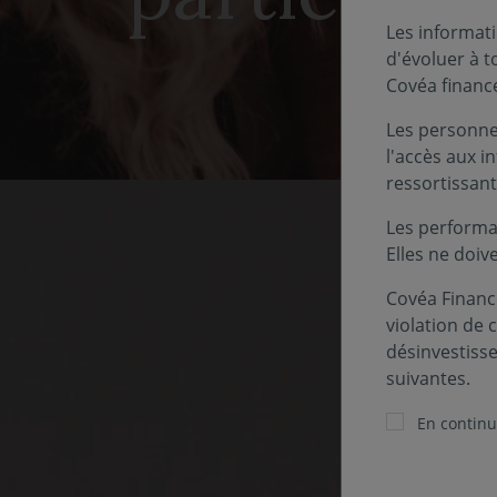
Les informati
d'évoluer à 
Covéa financ
Les personnes
l'accès aux i
ressortissant
Les performa
Elles ne doiv
Covéa Finance
violation de 
désinvestiss
suivantes.
Pour 
En continua