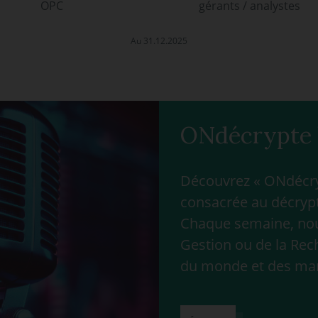
OPC
gérants / analystes
Au 31.12.2025
ONdécrypte 
Découvrez « ONdécryp
consacrée au décrypt
Chaque semaine, nous
Gestion ou de la Rec
du monde et des ma