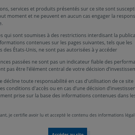
ons, services et produits présentés sur ce site sont suscept
tout moment et ne peuvent en aucun cas engager la responsa
e.
 qui sont soumises à des restrictions interdisant la public
nformations contenues sur les pages suivantes, tels que les
s des États-Unis, ne sont pas autorisées à y accéder
nces passées ne sont pas un indicateur fiable des performa
ent pas être l’élément central de votre décision d’investisse
 décline toute responsabilité en cas d'utilisation de ce site
Nos rapports 2025
ces conditions d'accès ou en cas d’une décision d’investiss
ement prise sur la base des informations contenues dans le
comprendre notre vision, notre stratégie et nos a
nt, je certifie avoir lu et accepté le contenu des informations léga