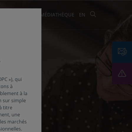
RECHERCHER 
EMENTS ET ESG
MÉDIATHÈQUE
EN
s
PC »), qui
tons à
ablement à la
n sur simple
 titre
ment, une
 les marchés
ionnelles.