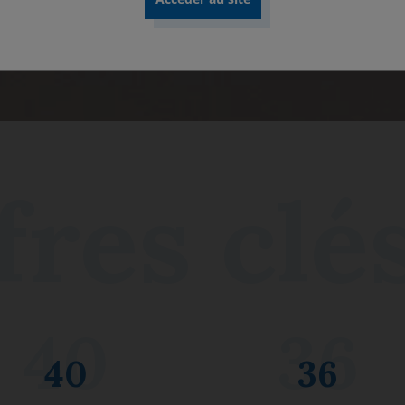
Découvrir nos rapports
40
36