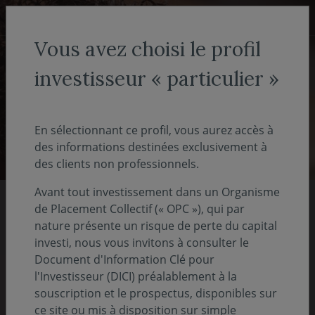
Aller au menu
Aller au contenu
Recher
Vous avez choisi le profil
investisseur « particulier »
Investisseur non-professionnel
- particulier
En sélectionnant ce profil, vous aurez accès à
des informations destinées exclusivement à
des clients non professionnels.
Avant tout investissement dans un Organisme
de Placement Collectif (« OPC »), qui par
Nos rapports 2025
nature présente un risque de perte du capital
investi, nous vous invitons à consulter le
Document d'Information Clé pour
Pour comprendre notre vision, notre stratégie
l'Investisseur (DICI) préalablement à la
et nos actions
souscription et le prospectus, disponibles sur
ce site ou mis à disposition sur simple