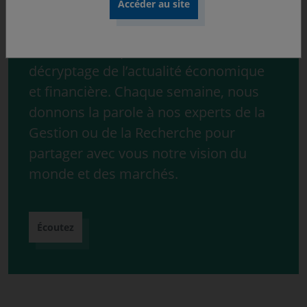
Découvrez « ONdécrypte l’hebdo »,
notre série de podcast consacrée au
décryptage de l’actualité économique
et financière. Chaque semaine, nous
donnons la parole à nos experts de la
Gestion ou de la Recherche pour
partager avec vous notre vision du
monde et des marchés.
Écoutez