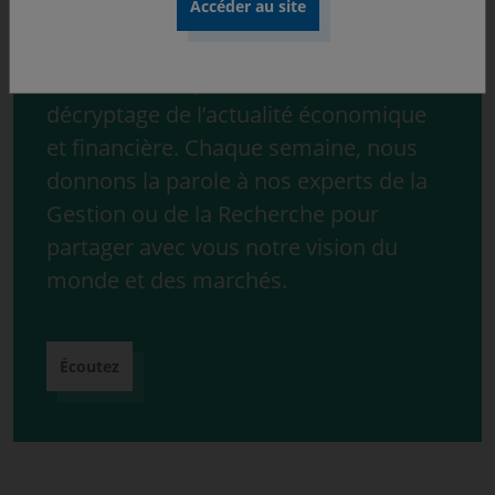
Découvrez « ONdécrypte l’hebdo »,
notre série de podcast consacrée au
décryptage de l’actualité économique
et financière. Chaque semaine, nous
donnons la parole à nos experts de la
Gestion ou de la Recherche pour
partager avec vous notre vision du
monde et des marchés.
Écoutez