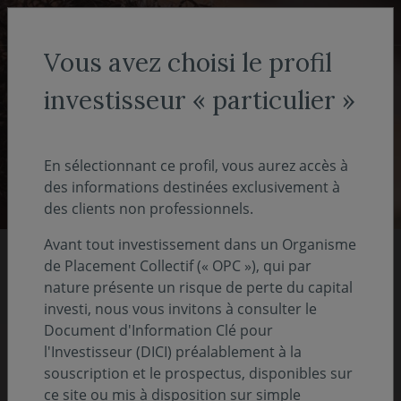
Aller au menu
Aller au contenu
Recher
Vous avez choisi le profil
investisseur « particulier »
Investisseur non-professionnel
- particulier
En sélectionnant ce profil, vous aurez accès à
des informations destinées exclusivement à
des clients non professionnels.
Avant tout investissement dans un Organisme
de Placement Collectif (« OPC »), qui par
Nos rapports 2025
nature présente un risque de perte du capital
investi, nous vous invitons à consulter le
Document d'Information Clé pour
Pour comprendre notre vision, notre stratégie
l'Investisseur (DICI) préalablement à la
et nos actions
souscription et le prospectus, disponibles sur
ce site ou mis à disposition sur simple