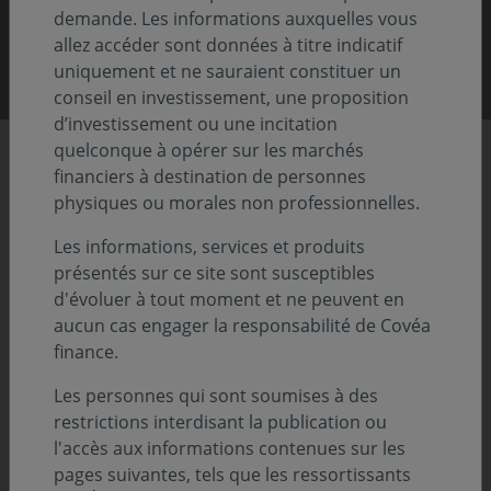
demande. Les informations auxquelles vous
Découvrir nos rapports
allez accéder sont données à titre indicatif
uniquement et ne sauraient constituer un
conseil en investissement, une proposition
d’investissement ou une incitation
quelconque à opérer sur les marchés
Chiffres clés
financiers à destination de personnes
physiques ou morales non professionnelles.
Les informations, services et produits
86,8
présentés sur ce site sont susceptibles
Previous
Nex
d'évoluer à tout moment et ne peuvent en
aucun cas engager la responsabilité de Covéa
Md€ d'actifs sous gestion
finance.
Au 31.12.2025
Les personnes qui sont soumises à des
restrictions interdisant la publication ou
l'accès aux informations contenues sur les
pages suivantes, tels que les ressortissants