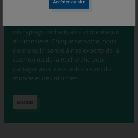
Découvrez « ONdécrypte l’hebdo »,
notre série de podcast consacrée au
décryptage de l’actualité économique
et financière. Chaque semaine, nous
donnons la parole à nos experts de la
Gestion ou de la Recherche pour
partager avec vous notre vision du
monde et des marchés.
Écoutez