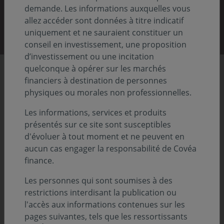
demande. Les informations auxquelles vous
Découvrir nos rapports
allez accéder sont données à titre indicatif
uniquement et ne sauraient constituer un
conseil en investissement, une proposition
d’investissement ou une incitation
quelconque à opérer sur les marchés
Chiffres clés
financiers à destination de personnes
physiques ou morales non professionnelles.
Les informations, services et produits
86,8
présentés sur ce site sont susceptibles
Previous
Nex
d'évoluer à tout moment et ne peuvent en
aucun cas engager la responsabilité de Covéa
Md€ d'actifs sous gestion
finance.
Au 31.12.2025
Les personnes qui sont soumises à des
restrictions interdisant la publication ou
l'accès aux informations contenues sur les
pages suivantes, tels que les ressortissants