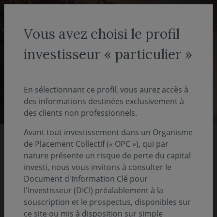
Aller au menu
Aller au contenu
Recher
Vous avez choisi le profil
investisseur « particulier »
Investisseur non-professionnel
- particulier
En sélectionnant ce profil, vous aurez accès à
des informations destinées exclusivement à
des clients non professionnels.
Avant tout investissement dans un Organisme
de Placement Collectif (« OPC »), qui par
Nos rapports 2025
nature présente un risque de perte du capital
investi, nous vous invitons à consulter le
Document d'Information Clé pour
Pour comprendre notre vision, notre stratégie
l'Investisseur (DICI) préalablement à la
et nos actions
souscription et le prospectus, disponibles sur
ce site ou mis à disposition sur simple