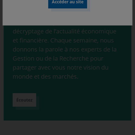
Découvrez « ONdécrypte l’hebdo »,
notre série de podcast consacrée au
décryptage de l’actualité économique
et financière. Chaque semaine, nous
donnons la parole à nos experts de la
Gestion ou de la Recherche pour
partager avec vous notre vision du
monde et des marchés.
Écoutez