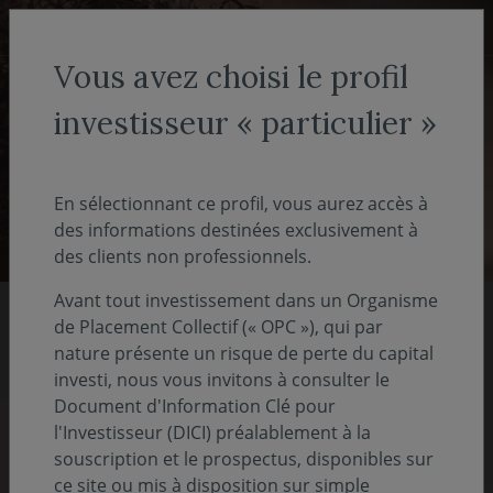
Aller au menu
Aller au contenu
Recher
Vous avez choisi le profil
investisseur « particulier »
Investisseur non-professionnel
- particulier
En sélectionnant ce profil, vous aurez accès à
des informations destinées exclusivement à
des clients non professionnels.
Avant tout investissement dans un Organisme
de Placement Collectif (« OPC »), qui par
Nos rapports 2025
nature présente un risque de perte du capital
investi, nous vous invitons à consulter le
Document d'Information Clé pour
Pour comprendre notre vision, notre stratégie
l'Investisseur (DICI) préalablement à la
et nos actions
souscription et le prospectus, disponibles sur
ce site ou mis à disposition sur simple