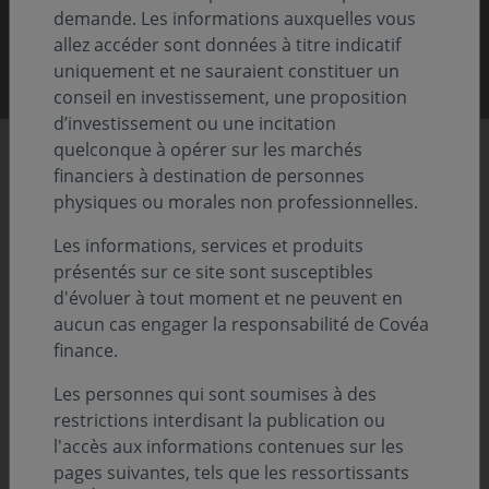
demande. Les informations auxquelles vous
Découvrir nos rapports
allez accéder sont données à titre indicatif
uniquement et ne sauraient constituer un
conseil en investissement, une proposition
d’investissement ou une incitation
quelconque à opérer sur les marchés
Chiffres clés
financiers à destination de personnes
physiques ou morales non professionnelles.
Les informations, services et produits
86,8
présentés sur ce site sont susceptibles
Previous
Nex
d'évoluer à tout moment et ne peuvent en
aucun cas engager la responsabilité de Covéa
Md€ d'actifs sous gestion
finance.
Au 31.12.2025
Les personnes qui sont soumises à des
restrictions interdisant la publication ou
l'accès aux informations contenues sur les
pages suivantes, tels que les ressortissants