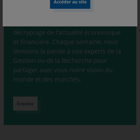
Découvrez « ONdécrypte l’hebdo »,
notre série de podcast consacrée au
décryptage de l’actualité économique
et financière. Chaque semaine, nous
donnons la parole à nos experts de la
Gestion ou de la Recherche pour
partager avec vous notre vision du
monde et des marchés.
Écoutez