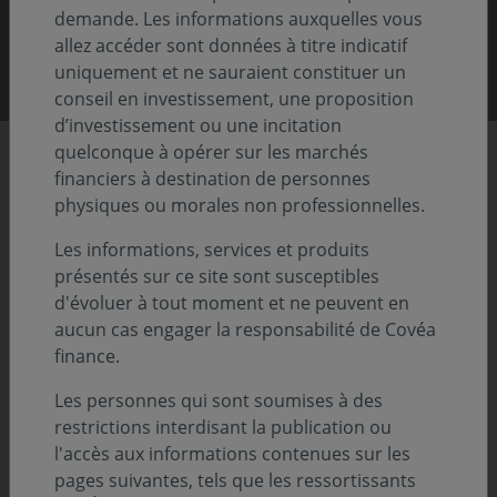
demande. Les informations auxquelles vous
Découvrir nos rapports
allez accéder sont données à titre indicatif
uniquement et ne sauraient constituer un
conseil en investissement, une proposition
d’investissement ou une incitation
quelconque à opérer sur les marchés
Chiffres clés
financiers à destination de personnes
physiques ou morales non professionnelles.
Les informations, services et produits
86,8
présentés sur ce site sont susceptibles
Previous
Nex
d'évoluer à tout moment et ne peuvent en
aucun cas engager la responsabilité de Covéa
Md€ d'actifs sous gestion
finance.
Au 31.12.2025
Les personnes qui sont soumises à des
restrictions interdisant la publication ou
l'accès aux informations contenues sur les
pages suivantes, tels que les ressortissants