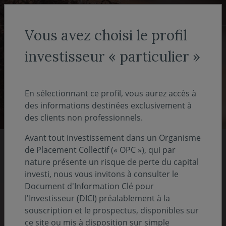
Aller au menu
Aller au contenu
Recher
Vous avez choisi le profil
investisseur « particulier »
Investisseur non-professionnel
- particulier
En sélectionnant ce profil, vous aurez accès à
des informations destinées exclusivement à
des clients non professionnels.
Avant tout investissement dans un Organisme
de Placement Collectif (« OPC »), qui par
Nos rapports 2025
nature présente un risque de perte du capital
investi, nous vous invitons à consulter le
Document d'Information Clé pour
Pour comprendre notre vision, notre stratégie
l'Investisseur (DICI) préalablement à la
et nos actions
souscription et le prospectus, disponibles sur
ce site ou mis à disposition sur simple