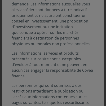
demande. Les informations auxquelles vous
les Nations Unies visant à promouvoir une
allez accéder sont données à titre indicatif
meilleure intégration des enjeux
uniquement et ne sauraient constituer un
environnementaux, sociaux et de
conseil en investissement, une proposition
gouvernance (ESG) dans les décisions
d’investissement ou une incitation
quelconque à opérer sur les marchés
d'investissement.
financiers à destination de personnes
physiques ou morales non professionnelles.
Une étape structurante au service
Les informations, services et produits
d'une ambition ESG renforcée
présentés sur ce site sont susceptibles
d'évoluer à tout moment et ne peuvent en
Jusqu'à présent portée au niveau du groupe Covéa,
aucun cas engager la responsabilité de Covéa
cette adhésion est désormais effective au niveau de
finance.
Covéa Finance. Elle s'inscrit dans une dynamique de
Les personnes qui sont soumises à des
structuration et de montée en puissance de son
restrictions interdisant la publication ou
dispositif ESG, engagée depuis plusieurs années.
l'accès aux informations contenues sur les
pages suivantes, tels que les ressortissants
Cette évolution traduit la volonté de Covéa Finance