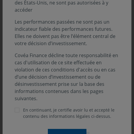
des États-Unis, ne sont pas autorisées à y
d'affirmer, en son nom propre, ses engagements et ses
accéder
pratiques, dans un contexte où les exigences en
matière de transparence, de traçabilité et de
Les performances passées ne sont pas un
responsabilité des investisseurs se renforcent.
indicateur fiable des performances futures.
Elles ne doivent pas être l’élément central de
votre décision d’investissement.
En effet, Covéa Finance s'appuie sur un socle déjà solide
:
Covéa Finance décline toute responsabilité en
cas d'utilisation de ce site effectuée en
Une structuration de son cadre ESG
, avec la
violation de ces conditions d'accès ou en cas
formalisation de trois politiques dédiées (risques
d’une décision d’investissement ou de
de durabilité, exclusions, engagement actionnarial)
désinvestissement prise sur la base des
;
informations contenues dans les pages
suivantes.
Un développement de ses modèles internes
d'analyse ESG
(notation des émetteurs, évaluation
En continuant, je certifie avoir lu et accepté le
des obligations durables, analyse des trajectoires
contenu des informations légales ci-dessus.
de transition) ;
Un renforcement de son engagement