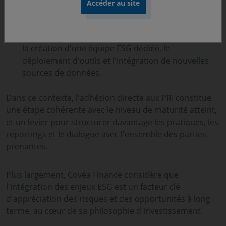
actionnarial
(dialogues ciblés, suivi dans la durée,
participation à des initiatives collectives) ;
Une montée en puissance de ses moyens
, avec
la création d'une équipe ESG dédiée, le
déploiement d'outils et l'intégration de nouvelles
sources de données.
Dans ce contexte, l'adhésion directe aux PRI constitue
une étape cohérente avec le niveau de maturité atteint,
et un levier pour structurer davantage les pratiques, les
reportings et le dialogue avec l'ensemble des parties
prenantes.
Plus largement, Covéa Finance considère que
l'intégration des enjeux ESG est un facteur clé
d'appréciation des risques et des opportunités à long
terme, au cœur de sa philosophie d'investissement.