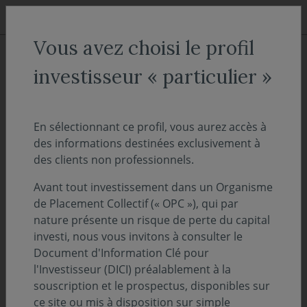
Aller au menu
Aller au contenu
Recher
Vous avez choisi le profil
ACCUEIL
Actualités
Communiqué
investisseur « particulier »
Covéa Finance adhère aux
Principes pour l'Investissement
En sélectionnant ce profil, vous aurez accès à
des informations destinées exclusivement à
Responsable (PRI)
des clients non professionnels.
Avant tout investissement dans un Organisme
29 mai 2026
COMMUNIQUÉ
de Placement Collectif (« OPC »), qui par
nature présente un risque de perte du capital
Temps de lecture :
3
min
investi, nous vous invitons à consulter le
Document d'Information Clé pour
Covéa Finance annonce son adhésion directe
l'Investisseur (DICI) préalablement à la
aux Principes pour l'Investissement
souscription et le prospectus, disponibles sur
Responsable (PRI), une initiative soutenue par
ce site ou mis à disposition sur simple