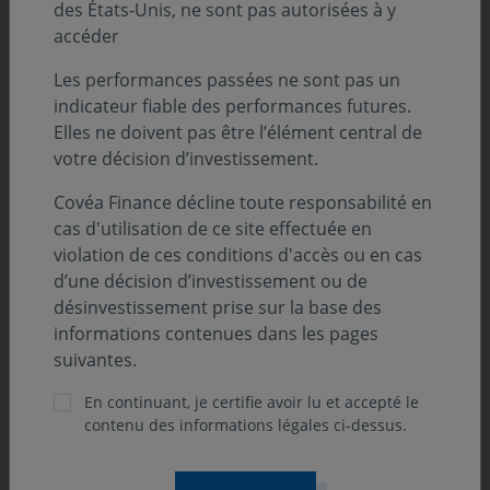
des États-Unis, ne sont pas autorisées à y
accéder
Les performances passées ne sont pas un
indicateur fiable des performances futures.
Elles ne doivent pas être l’élément central de
votre décision d’investissement.
Covéa Finance décline toute responsabilité en
cas d'utilisation de ce site effectuée en
violation de ces conditions d'accès ou en cas
d’une décision d’investissement ou de
désinvestissement prise sur la base des
31 juillet 2026
COMMUNIQUÉ
informations contenues dans les pages
Covéa Finance accélère son engagement
suivantes.
climat en rejoignant l’initiative
internationale Climate Action 100+
En continuant, je certifie avoir lu et accepté le
contenu des informations légales ci-dessus.
Covéa Finance annonce son adhésion à Climate Action
100+, l'une des principales initiatives internationales