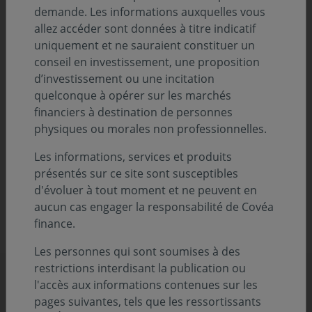
demande. Les informations auxquelles vous
allez accéder sont données à titre indicatif
uniquement et ne sauraient constituer un
conseil en investissement, une proposition
d’investissement ou une incitation
quelconque à opérer sur les marchés
financiers à destination de personnes
EN SAVOIR PLUS SUR COVÉA ACTIONS MONDE
physiques ou morales non professionnelles.
FICHE PRODUIT COVÉA ACTIONS MONDE
Les informations, services et produits
Ceci est une communication publicitaire. Veuillez-vous
présentés sur ce site sont susceptibles
référer au prospectus et au document d’informations
d'évoluer à tout moment et ne peuvent en
clés pour l’investisseur de nos fonds avant de prendre
aucun cas engager la responsabilité de Covéa
toute décision finale d’investissement
finance.
Les personnes qui sont soumises à des
restrictions interdisant la publication ou
Découvrez d'autres actualités
l'accès aux informations contenues sur les
pages suivantes, tels que les ressortissants