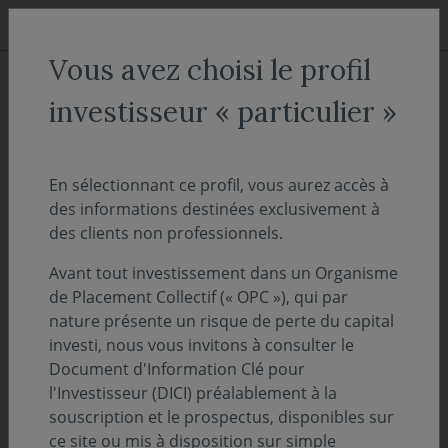
Aller au menu
Aller au contenu
Recher
Vous avez choisi le profil
ACCUEIL
Actualités
investisseur « particulier »
Covéa Actions Monde se révèle
en vidéo
En sélectionnant ce profil, vous aurez accès à
des informations destinées exclusivement à
des clients non professionnels.
10 mars 2021
NOS FONDS
Avant tout investissement dans un Organisme
Découvrez-en plus sur l'un des plus anciens
de Placement Collectif (« OPC »), qui par
fonds de notre gamme
nature présente un risque de perte du capital
investi, nous vous invitons à consulter le
Document d'Information Clé pour
l'Investisseur (DICI) préalablement à la
souscription et le prospectus, disponibles sur
ce site ou mis à disposition sur simple