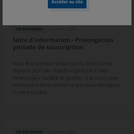
d'engagement des investisseurs sur les enjeux
climatiques.
17 juillet 2026
VIE DES FONDS
Note d'information - Prolongation
période de souscription
Vous êtes porteur de part(s) du fonds Covéa
Horizon 2031 (le « Fonds ») géré par Covéa
Finance (la « Société de gestion ») et nous vous
remercions de la confiance que vous témoignez
à notre société.
02 juillet 2026
VIE DES FONDS