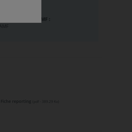
ion SFDR :
ecommandation AMF :
 AMF
Fiche reporting
(pdf - 389.29 Ko)