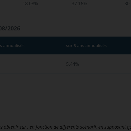
18.08%
37.16%
30
08/2026
ns annualisés
sur 5 ans annualisés
5.44%
z obtenir sur
, en fonction de différents scénarii, en supposant q