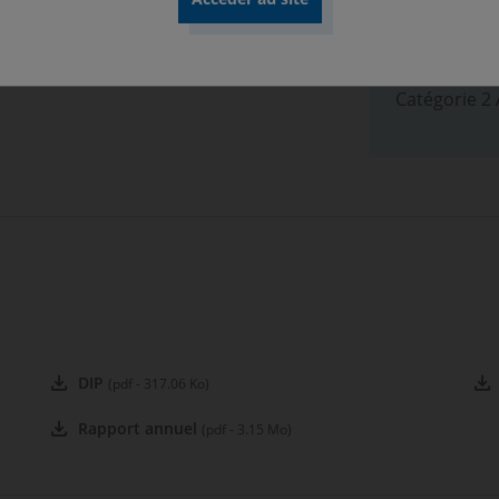
Classificat
s faible. A risque plus élevé, rendement
Art. 8
Position-r
Catégorie 2
DIP
(pdf - 317.06 Ko)
Rapport annuel
(pdf - 3.15 Mo)