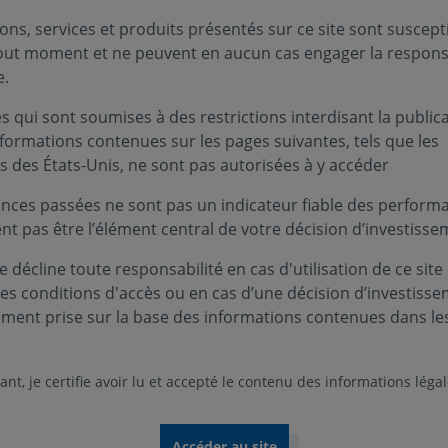
ons, services et produits présentés sur ce site sont suscept
tout moment et ne peuvent en aucun cas engager la responsa
e.
Infos clés
 qui sont soumises à des restrictions interdisant la public
nformations contenues sur les pages suivantes, tels que les
ationales ». Il a pour objectif de gestion
Profil de ri
s des États-Unis, ne sont pas autorisées à y accéder
ment d'au moins 5 ans, une performance
 MSCI World. La gestion de l'OPCVM est
nces passées ne sont pas un indicateur fiable des performa
Niveau
Nive
1
2
issement est défini par l’ensemble des
ent pas être l’élément central de votre décision d’investisse
 que des valeurs issues de la déclinaison
Durée de p
 décline toute responsabilité en cas d'utilisation de ce site
5 ans
ces conditions d'accès ou en cas d’une décision d’investiss
ement prise sur la base des informations contenues dans le
nds
Zone d’inv
Monde
tionnaire, Risque de perte en capital,
nt, je certifie avoir lu et accepté le contenu des informations léga
Devise :
 cités ne sont pas limitatifs. Pour plus
EURO
férer au DIC et au prospectus du fonds.