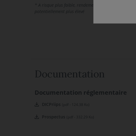
* A risque plus faible, rendement potentiellement plu
potentiellement plus élevé
Documentation
Documentation réglementaire
DICPriips
(pdf - 124.38 Ko)
Prospectus
(pdf - 332.29 Ko)