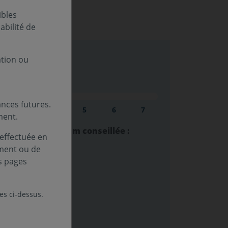
ibles
bilité de
ation ou
sque (SRI) :
nces futures.
au
Niveau
Niveau
Niveau
Niveau
Niveau
3
4
5
6
7
ment.
lacement minimum conseillée :
 effectuée en
ement ou de
s pages
estissement :
les ci-dessus.