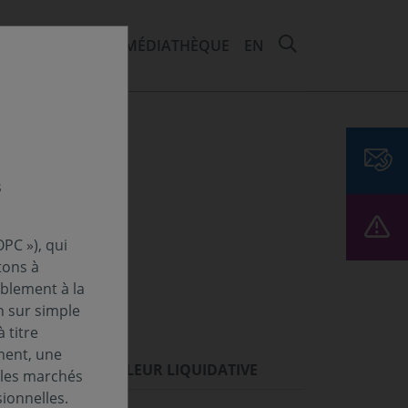
RECHERCHER 
EMENTS ET ESG
MÉDIATHÈQUE
EN
s
PC »), qui
tons à
ablement à la
n sur simple
 titre
ment, une
ORMANCES
VALEUR LIQUIDATIVE
 les marchés
ionnelles.