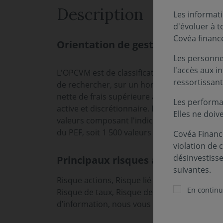
Description
Les informati
d'évoluer à 
Covéa financ
Orientation de gestion
Les personnes
l'accès aux i
L'OPCVM est de classification « Actions Intern
ressortissant
de rechercher, sur un horizon d'investisse
nette de frais supérieure à celle de l'indice
Les performa
active et discrétionnaire. L’univers d’invest
Elles ne doiv
valeurs composant l'indice MSCI World, ainsi
du PEF, soit 1 500 valeurs environ.
Covéa Finance
violation de 
désinvestiss
Principaux risques associés au fo
suivantes.
Risque actions, Risque lié à la gestion discré
En continua
Risque de taux, Risque de change. Les risques
d’information, nous vous invitons à vous ré