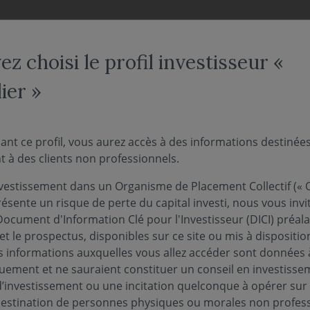
NOS FONDS
NOUS CONNAÎTRE
ACTUALITÉS
ENGAG
z choisi le profil investisseur «
ier »
nde A(C)
ant ce profil, vous aurez accès à des informations destinée
 à des clients non professionnels.
vestissement dans un Organisme de Placement Collectif (« O
eur liquidative au 06/08/2026 :
381.42€
ésente un risque de perte du capital investi, nous vous invi
Document d'Information Clé pour l'Investisseur (DICI) préal
et le prospectus, disponibles sur ce site ou mis à dispositio
 informations auxquelles vous allez accéder sont données à
quement et ne sauraient constituer un conseil en investisse
PUBLICATIONS EN MATIÈRE DE DURABILITÉ
PERF
d’investissement ou une incitation quelconque à opérer sur
 destination de personnes physiques ou morales non profess