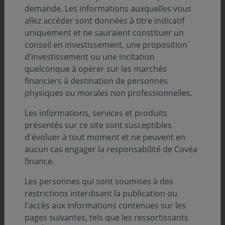
financières
demande. Les informations auxquelles vous
allez accéder sont données à titre indicatif
Notre analyse sur les moteurs et leviers de
uniquement et ne sauraient constituer un
croissance des États-Unis, de la France et de
conseil en investissement, une proposition
l’Allemagne a confirmé plusieurs avantages
d’investissement ou une incitation
économiques des États-Unis, fondés sur un
quelconque à opérer sur les marchés
accès facilité aux ressources humaines,
financiers à destination de personnes
financières et liées aux matières premières. Ces
physiques ou morales non professionnelles.
avantages permettent aux États-Unis de
déployer une politique industrielle volontariste.
Les informations, services et produits
L’Europe, avec des ambitions similaires, est
présentés sur ce site sont susceptibles
limitée par son manque d’accès aux ressources,
d'évoluer à tout moment et ne peuvent en
un environnement politique complexe et de
aucun cas engager la responsabilité de Covéa
faibles marges de manœuvre budgétaires.
finance.
L’inflation ralentit temporairement, permettant
Les personnes qui sont soumises à des
aux banques centrales de baisser les taux
restrictions interdisant la publication ou
directeurs. Toutefois, des pressions
l'accès aux informations contenues sur les
inflationnistes se maintiennent, surtout aux
pages suivantes, tels que les ressortissants
Etats-Unis, en lien avec la boucle prix/salaire,