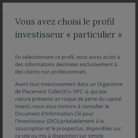
Aller au menu
Aller au contenu
Recher
Vous avez choisi le profil
ACCUEIL
Décryptages
investisseur « particulier »
Environnement économique -
Février 2025
En sélectionnant ce profil, vous aurez accès à
des informations destinées exclusivement à
des clients non professionnels.
06 mars 2025
ENVIRONNEMENT ÉCONOMIQUE
Avant tout investissement dans un Organisme
Temps de lecture :
4
min
de Placement Collectif (« OPC »), qui par
nature présente un risque de perte du capital
investi, nous vous invitons à consulter le
Tempête sur les relations internationales
Document d'Information Clé pour
l'Investisseur (DICI) préalablement à la
souscription et le prospectus, disponibles sur
Nos perspectives économiques et
ce site ou mis à disposition sur simple