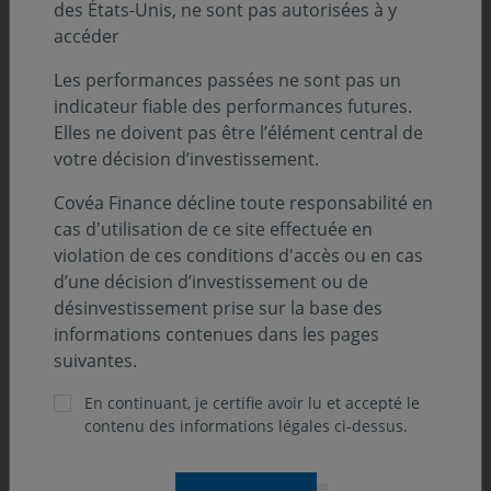
des États-Unis, ne sont pas autorisées à y
l’escalade des tensions géopolitiques et les
accéder
plans de relocalisation industrielle qui en
découle.
Les performances passées ne sont pas un
indicateur fiable des performances futures.
Elles ne doivent pas être l’élément central de
votre décision d’investissement.
Le mois a été marqué par l’évolution du positionnement
Covéa Finance décline toute responsabilité en
des États-Unis sur le conflit ukrainien, qui marque un
cas d'utilisation de ce site effectuée en
éloignement vis-à-vis de l’Europe. Les responsables
violation de ces conditions d'accès ou en cas
américains ont entamé des négociations bilatérales
d’une décision d’investissement ou de
avec la Russie sur la résolution du conflit et cherchent à
désinvestissement prise sur la base des
signer un accord sur l’exploitation de ressources
informations contenues dans les pages
minières ukrainiennes en compensation des aides
suivantes.
américaines à l’effort de guerre. Dans un contexte de
remise en cause de l’alliance transatlantique, les pays
En continuant, je certifie avoir lu et accepté le
européens annoncent des renforcements de leurs
contenu des informations légales ci-dessus.
dépenses militaires. En outre, le président Trump a
annoncé de nombreuses hausses de droits de douane