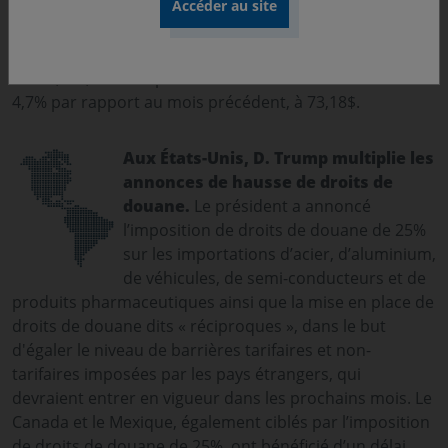
sur les principaux partenaires commerciaux des États-
Unis. Sur le marché des changes, l’euro s’est
légèrement apprécié de 0,17% sur le mois contre le
dollar, à 1,0411. Le prix du baril de Brent a reculé de
4,7% par rapport au mois précédent, à 73,18$.
Aux États-Unis, D. Trump multiplie les
annonces de hausse de droits de
douane.
Le président a annoncé
l’imposition de droits de douane de 25%
sur les importations d’acier, d’aluminium,
de véhicules, de semi-conducteurs et de
produits pharmaceutiques ainsi que la mise en place de
droits de douane dits « réciproques », dans le but
d'égaler le niveau de barrières tarifaires et non-
tarifaires imposées par les pays étrangers, qui
devraient entrer en vigueur dans les prochains mois. Le
Canada et le Mexique, également ciblés par l’imposition
de droits de douane de 25%, ont bénéficié d’un délai