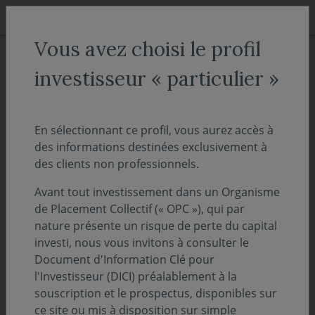
Aller au menu
Aller au contenu
Recher
Vous avez choisi le profil
ACCUEIL
Décryptages
investisseur « particulier »
Bilan second semestre 2024 et
perspectives 2025
En sélectionnant ce profil, vous aurez accès à
des informations destinées exclusivement à
des clients non professionnels.
03 février 2025
LE POINT DE VUE DE L'EXPERT
Avant tout investissement dans un Organisme
Temps de lecture :
1
min
de Placement Collectif (« OPC »), qui par
nature présente un risque de perte du capital
investi, nous vous invitons à consulter le
Francis JAISSON, Directeur Général Délégué
Document d'Information Clé pour
en charge des Gestions, tire un bilan de
l'Investisseur (DICI) préalablement à la
l'année écoulée et esquisse les perspectives
souscription et le prospectus, disponibles sur
de ces premiers mois.
ce site ou mis à disposition sur simple