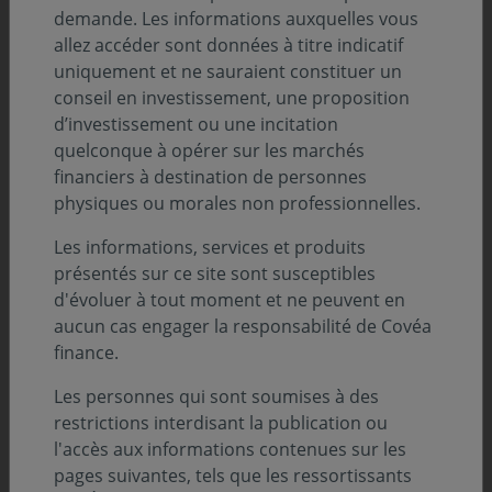
demande. Les informations auxquelles vous
allez accéder sont données à titre indicatif
Quels sont les éléments de contexte de 2024 ?
uniquement et ne sauraient constituer un
A quoi ressemble notre environnement
conseil en investissement, une proposition
économique et financier en ce début d’année ?
d’investissement ou une incitation
quelconque à opérer sur les marchés
Cette bascule du monde pèse-t-elle sur votre
financiers à destination de personnes
stratégie d’investissement ?
physiques ou morales non professionnelles.
Quelles sont vos perspectives et votre stratégie
pour les prochains mois ?
Les informations, services et produits
présentés sur ce site sont susceptibles
Et sur les marchés actions ?
d'évoluer à tout moment et ne peuvent en
aucun cas engager la responsabilité de Covéa
Francis Jaisson vous répond en vidéo !
finance.
Les personnes qui sont soumises à des
restrictions interdisant la publication ou
l'accès aux informations contenues sur les
pages suivantes, tels que les ressortissants