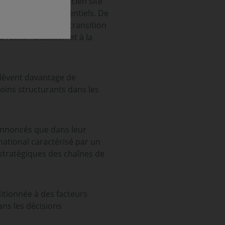
as carbone sur l’ancien site
s des secteurs essentiels. De
 double logique de transition
l’automatisation et à la
relèvent davantage de
 moins structurants dans les
 annoncés que dans leur
rnational caractérisé par un
 stratégiques des chaînes de
itionnée à des facteurs
ns les décisions