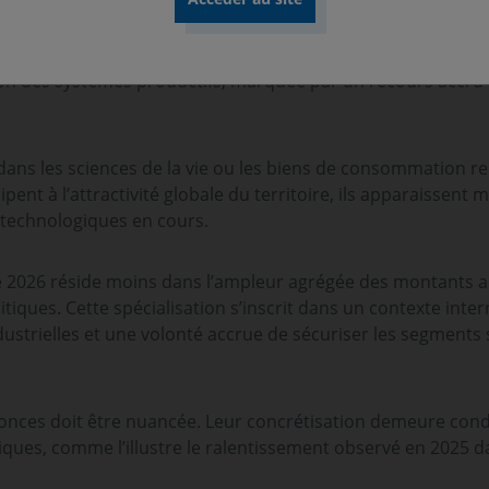
. Le projet de l'italien Marcegaglia, de production d'acier b
tre les enjeux liés au maintien de capacités productives dan
stissements dans les camions électriques, s’inscrit dans une
n des systèmes productifs, marquée par un recours accru à 
s dans les sciences de la vie ou les biens de consommation 
ipent à l’attractivité globale du territoire, ils apparaissent
t technologiques en cours.
nce 2026 réside moins dans l’ampleur agrégée des montants
itiques. Cette spécialisation s’inscrit dans un contexte inte
ustrielles et une volonté accrue de sécuriser les segments
nonces doit être nuancée. Leur concrétisation demeure cond
ues, comme l’illustre le ralentissement observé en 2025 da