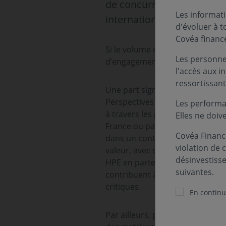
de concurrence accrue en
Les informati
internationaux.
d'évoluer à 
Covéa financ
Si le volume des annonces, 71 p
Les personnes
d’engagement élevé, leur répar
l'accès aux i
ressortissant
Une part significative des inve
Perspectives Économiques et Fi
Les performa
à travers les projets de centre
Elles ne doiv
France ou par l'américain Brookf
Covéa Finance
dans un contexte marqué par l’e
violation de 
valeur, avec des investissement
désinvestiss
HPE en partenariat avec Nvidia 
suivantes.
contribuent à la mise en place d
critiques.
En continua
Par ailleurs, plusieurs investi