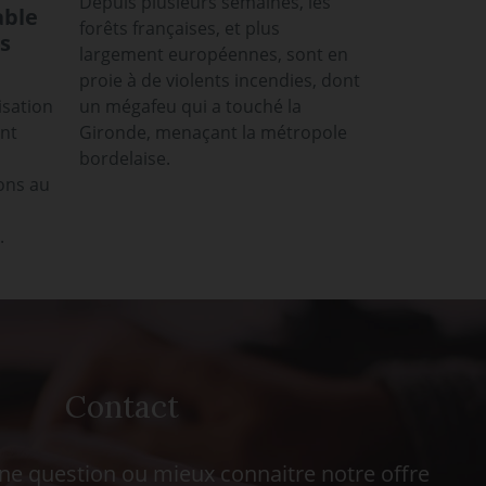
Depuis plusieurs semaines, les
able
forêts françaises, et plus
s
largement européennes, sont en
proie à de violents incendies, dont
isation
un mégafeu qui a touché la
ont
Gironde, menaçant la métropole
bordelaise.
ons au
.
Contact
ne question ou mieux connaitre notre offre