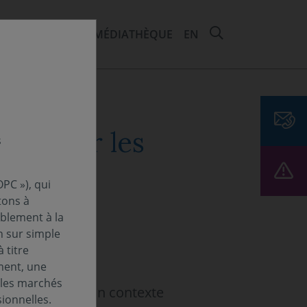
RECHERCHER 
EMENTS ET ESG
MÉDIATHÈQUE
EN
ion sur les
s
PC »), qui
tons à
ablement à la
n sur simple
 titre
ment, une
 les marchés
 s’inscrit dans un contexte
ionnelles.