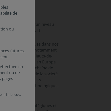
vestissements
ibles
bilité de
emplois, témoigne d’un niveau
ation ou
s économiques en cours.
iés comme stratégiques dans nos
une place centrale, notamment
nces futures.
 SoftBank dans les Hauts-de-
ment.
s capacités de calcul en Europe
 effectuée en
onge en amont de la chaîne de
ement ou de
e des initiatives de la société
s pages
 à Angers. Ces projets
es et les briques technologiques
les ci-dessus.
aînes de valeur stratégiques et