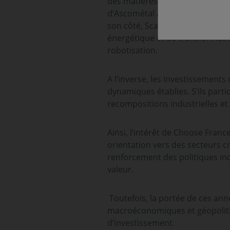
des matières premières critiques
d’Ascométal à Fos-sur-Mer, illus
son côté, Scania, avec ses inve
énergétique et de transformatio
robotisation.
A l’inverse, les investissement
dynamiques établies. S’ils partic
recompositions industrielles e
Ainsi, l’intérêt de Choose Fra
orientation vers des secteurs cr
renforcement des politiques ind
valeur.
Toutefois, la portée de ces an
macroéconomiques et géopolitiq
d’investissement.