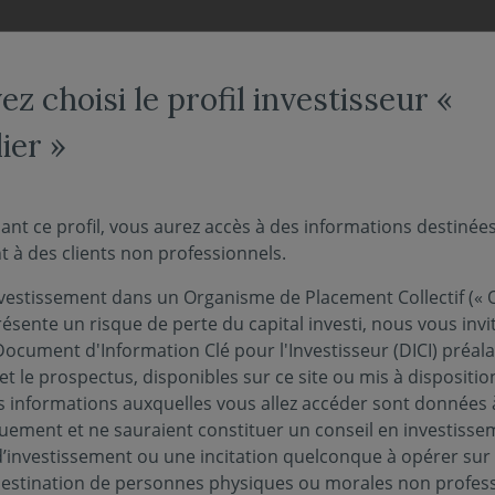
NOS FONDS
NOUS CONNAÎTRE
ACTUALITÉS
ENGAG
z choisi le profil investisseur «
ier »
e 2026 - une concentrat
ant ce profil, vous aurez accès à des informations destinée
 à des clients non professionnels.
tégiques
vestissement dans un Organisme de Placement Collectif (« O
ésente un risque de perte du capital investi, nous vous invi
Document d'Information Clé pour l'Investisseur (DICI) préal
uin 2026
et le prospectus, disponibles sur ce site ou mis à dispositio
 informations auxquelles vous allez accéder sont données à
quement et ne sauraient constituer un conseil en investisse
d’investissement ou une incitation quelconque à opérer sur
rance, tenue le 1er juin au château de Versailles,
 destination de personnes physiques ou morales non profess