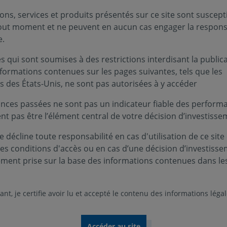
tre économies avancées pour l’attraction des in
ons, services et produits présentés sur ce site sont suscept
tout moment et ne peuvent en aucun cas engager la responsa
e.
rojets représentant 93 milliards d’euros et plus de 15 600 
 qui sont soumises à des restrictions interdisant la public
tition sectorielle apparaît plus révélatrice des dynamique
nformations contenues sur les pages suivantes, tels que les
s des États-Unis, ne sont pas autorisées à y accéder
stissements se concentre en effet sur des segments identif
nancières (PEF). Les infrastructures numériques occupent 
nces passées ne sont pas un indicateur fiable des performa
s de données portés par les fonds d'investissement japonais
ent pas être l’élément central de votre décision d’investisse
ield. Ces initiatives traduisent une volonté de renforcer le
 décline toute responsabilité en cas d'utilisation de ce site
ssor de l’Intelligence Artificielle. Cette dynamique se prol
ces conditions d'accès ou en cas d’une décision d’investiss
s dans les équipements et composants électroniques, à l’imag
ement prise sur la base des informations contenues dans le
à Grenoble ou du projet industriel associant Bull et Foxconn
’un écosystème intégré, couvrant à la fois les infrastructur
nt, je certifie avoir lu et accepté le contenu des informations léga
ssements industriels mettent en évidence l’importance des ch