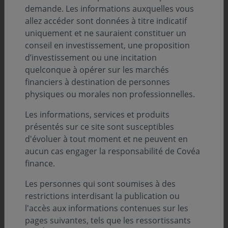
demande. Les informations auxquelles vous
Edmée de Monts de Savasse, Responsable de
allez accéder sont données à titre indicatif
l'équipe OPC Taux et Mathilde Gazier, gérante
uniquement et ne sauraient constituer un
OPC Taux, nous apportent des éléments de
conseil en investissement, une proposition
réponse.
d’investissement ou une incitation
quelconque à opérer sur les marchés
financiers à destination de personnes
physiques ou morales non professionnelles.
Les informations, services et produits
présentés sur ce site sont susceptibles
d'évoluer à tout moment et ne peuvent en
aucun cas engager la responsabilité de Covéa
finance.
Les personnes qui sont soumises à des
restrictions interdisant la publication ou
l'accès aux informations contenues sur les
Téléchargez l'intégralité de l'interview
pages suivantes, tels que les ressortissants