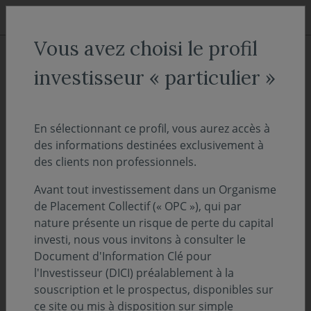
Aller au menu
Aller au contenu
Recher
Vous avez choisi le profil
ACCUEIL
Décryptages
investisseur « particulier »
La Gestion passe au crible les
marchés monétaires et
En sélectionnant ce profil, vous aurez accès à
des informations destinées exclusivement à
obligataires
des clients non professionnels.
Avant tout investissement dans un Organisme
10 juin 2024
LE POINT DE VUE DE L'EXPERT
de Placement Collectif (« OPC »), qui par
nature présente un risque de perte du capital
Temps de lecture :
1
min
investi, nous vous invitons à consulter le
Document d'Information Clé pour
Depuis ces deux dernières années, les
l'Investisseur (DICI) préalablement à la
marchés de taux ont retrouvé des niveaux de
souscription et le prospectus, disponibles sur
rendements attractifs. Nos expertes, Marie-
ce site ou mis à disposition sur simple