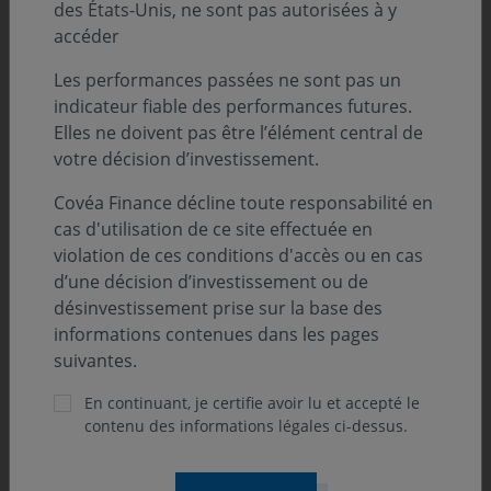
des États-Unis, ne sont pas autorisées à y
LA GESTION PASSE AU CRIBLE LES MARCHÉS MONÉTAIRES
accéder
ET OBLIGATAIRES (PDF - 1.19 MO)
Les performances passées ne sont pas un
indicateur fiable des performances futures.
Découvrez d'autres décryptages
Elles ne doivent pas être l’élément central de
votre décision d’investissement.
Covéa Finance décline toute responsabilité en
cas d'utilisation de ce site effectuée en
violation de ces conditions d'accès ou en cas
d’une décision d’investissement ou de
désinvestissement prise sur la base des
informations contenues dans les pages
suivantes.
En continuant, je certifie avoir lu et accepté le
contenu des informations légales ci-dessus.
ENVIRONNEMENT ÉCONOMIQUE