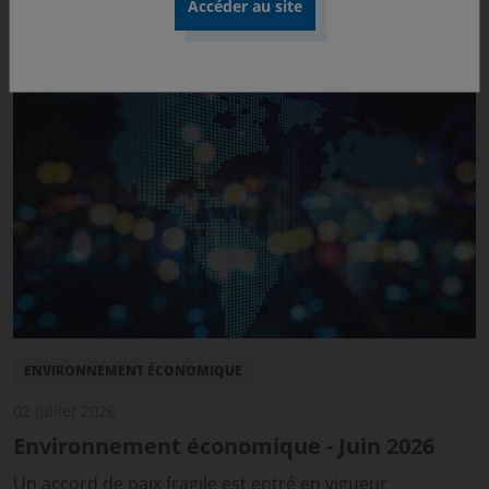
se dégradent sous l'effet de déficits élevés et d'une
progression continue de l'endettement public.
ENVIRONNEMENT ÉCONOMIQUE
02 juillet 2026
Environnement économique - Juin 2026
Un accord de paix fragile est entré en vigueur