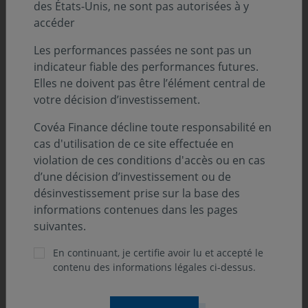
des États-Unis, ne sont pas autorisées à y
Les banques centrales privilégient l’attentisme
accéder
Les performances passées ne sont pas un
indicateur fiable des performances futures.
Elles ne doivent pas être l’élément central de
votre décision d’investissement.
Covéa Finance décline toute responsabilité en
cas d'utilisation de ce site effectuée en
violation de ces conditions d'accès ou en cas
d’une décision d’investissement ou de
désinvestissement prise sur la base des
informations contenues dans les pages
RÉACTION ÉCONOMIQUE
suivantes.
17 juillet 2026
En continuant, je certifie avoir lu et accepté le
La France face à une équation budgétaire
contenu des informations légales ci-dessus.
de plus en plus complexe
Depuis des décennies, les finances publiques françaises