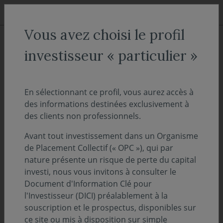
Aller au menu
Aller au contenu
Recher
Vous avez choisi le profil
ACCUEIL
Décryptages
investisseur « particulier »
"OnDécrypte l'Hebdo" - Notre
suivi des marchés de la semaine
En sélectionnant ce profil, vous aurez accès à
des informations destinées exclusivement à
des clients non professionnels.
03 mars 2020
PERSPECTIVES ÉCONOMIQUES ET FINANCIÈRES
Avant tout investissement dans un Organisme
Écoutez notre podcast hebdomadaire et
de Placement Collectif (« OPC »), qui par
consultez notre analyse complète de la
nature présente un risque de perte du capital
semaine du 2 mars 2020
investi, nous vous invitons à consulter le
Document d'Information Clé pour
l'Investisseur (DICI) préalablement à la
TÉLÉCHARGER L'INTÉGRALITÉ DU SUIVI HEBDOMADAIRE
souscription et le prospectus, disponibles sur
DE COVÉA FINANCE - 2 MARS 2020 (PDF - 900.98 KO)
ce site ou mis à disposition sur simple