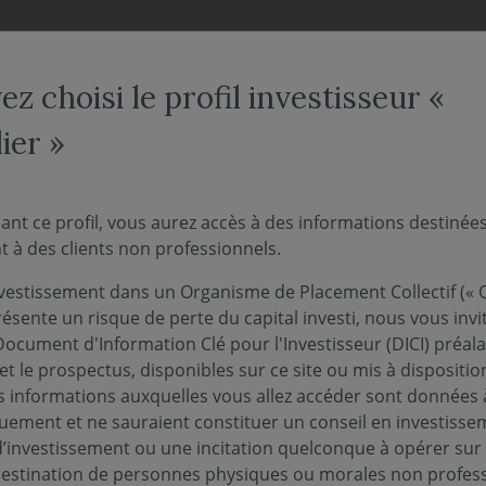
NOS FONDS
NOUS CONNAÎTRE
ACTUALITÉS
ENGAG
z choisi le profil investisseur «
ier »
 l'Hebdo" - Flux des inv
ant ce profil, vous aurez accès à des informations destinée
 à des clients non professionnels.
u premier trimestre 202
vestissement dans un Organisme de Placement Collectif (« O
ésente un risque de perte du capital investi, nous vous invi
Document d'Information Clé pour l'Investisseur (DICI) préal
22 avril 2024
ANCIÈRES
et le prospectus, disponibles sur ce site ou mis à dispositio
 informations auxquelles vous allez accéder sont données à
quement et ne sauraient constituer un conseil en investisse
d’investissement ou une incitation quelconque à opérer sur
'intégralité de notre suivi des marchés de la sema
 destination de personnes physiques ou morales non profess