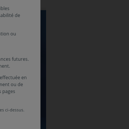
ibles
bilité de
ation ou
nces futures.
ment.
 effectuée en
ement ou de
s pages
les ci-dessus.