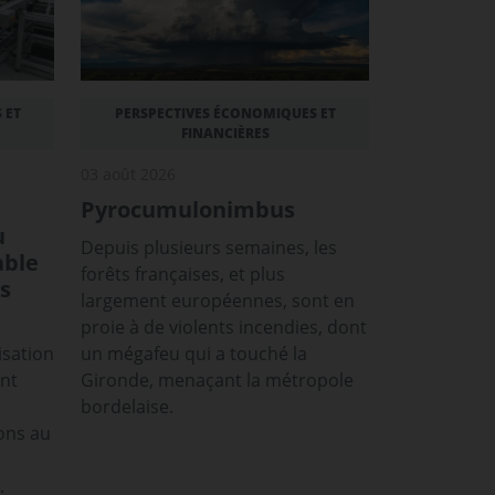
 ET
PERSPECTIVES ÉCONOMIQUES ET
FINANCIÈRES
03 août 2026
Pyrocumulonimbus
u
Depuis plusieurs semaines, les
able
forêts françaises, et plus
s
largement européennes, sont en
proie à de violents incendies, dont
isation
un mégafeu qui a touché la
ont
Gironde, menaçant la métropole
bordelaise.
ons au
.