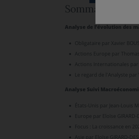
Sommaire
Analyse de l’évolution des m
Obligataire par Xavier BO
Actions Europe par Thoma
Actions Internationales pa
Le regard de l'Analyste par
Analyse Suivi Macroéconomi
États-Unis par Jean-Louis
Europe par Eloïse GIRARD-
Focus : La croissance en 20
Asie par Eloïse GIRARD-DE