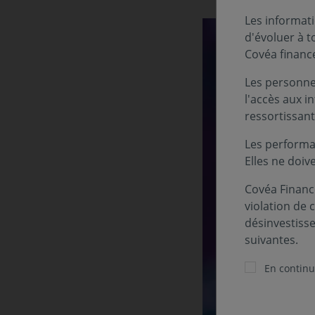
Les informati
d'évoluer à 
Covéa financ
Les personnes
l'accès aux i
ressortissant
Les performa
Elles ne doiv
Covéa Finance
violation de 
désinvestiss
suivantes.
En continua