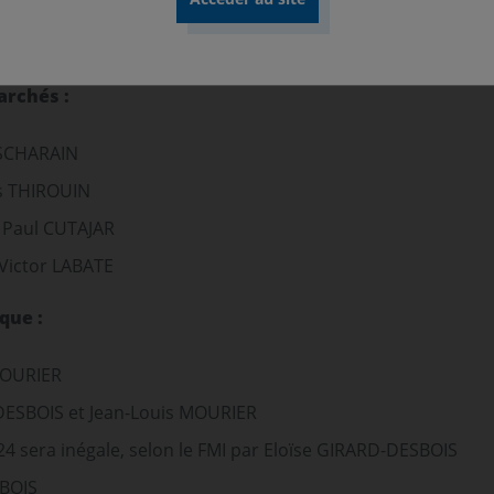
archés :
USCHARAIN
s THIROUIN
r Paul CUTAJAR
 Victor LABATE
que :
 MOURIER
DESBOIS et Jean-Louis MOURIER
24 sera inégale, selon le FMI par Eloïse GIRARD-DESBOIS
SBOIS