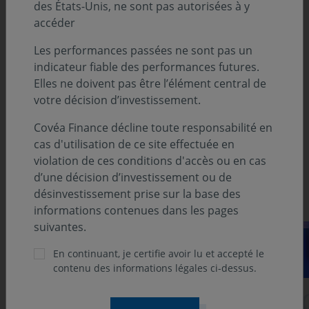
des États-Unis, ne sont pas autorisées à y
Actions Internationales par Valentine DRUAIS
accéder
Le regard de l'Analyste par Cyril BRUNET
Les performances passées ne sont pas un
indicateur fiable des performances futures.
Analyse Suivi Macroéconomique :
Elles ne doivent pas être l’élément central de
votre décision d’investissement.
États-Unis par Sébastien BERTHELOT
Covéa Finance décline toute responsabilité en
Europe par Éloïse GIRARD-DESBOIS
cas d'utilisation de ce site effectuée en
Asie par Louis MARTIN
violation de ces conditions d'accès ou en cas
d’une décision d’investissement ou de
Découvrez notre suivi des marchés
désinvestissement prise sur la base des
informations contenues dans les pages
suivantes.
En continuant, je certifie avoir lu et accepté le
contenu des informations légales ci-dessus.