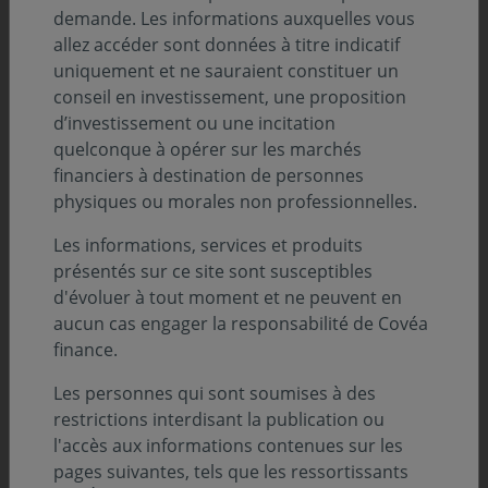
demande. Les informations auxquelles vous
allez accéder sont données à titre indicatif
uniquement et ne sauraient constituer un
conseil en investissement, une proposition
d’investissement ou une incitation
quelconque à opérer sur les marchés
financiers à destination de personnes
physiques ou morales non professionnelles.
Les informations, services et produits
présentés sur ce site sont susceptibles
d'évoluer à tout moment et ne peuvent en
Sommaire
aucun cas engager la responsabilité de Covéa
finance.
Analyse de l’évolution des marchés :
Les personnes qui sont soumises à des
restrictions interdisant la publication ou
Obligataire par Tanguy JOUANNEAU
l'accès aux informations contenues sur les
pages suivantes, tels que les ressortissants
Actions Europe par Julien CHEVALIER