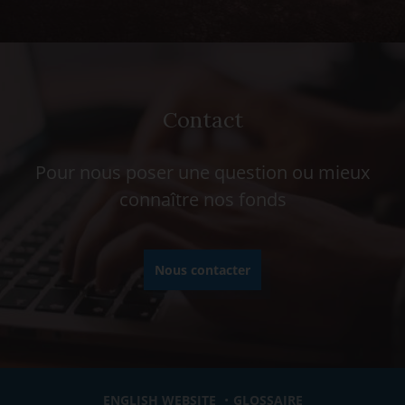
Contact
Pour nous poser une question ou mieux
connaître nos fonds
Nous contacter
ENGLISH WEBSITE
GLOSSAIRE