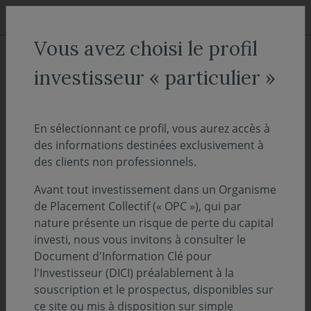
Aller au menu
Aller au contenu
Recher
Vous avez choisi le profil
ACCUEIL
Décryptages
investisseur « particulier »
"On Décrypte l'Hebdo" - Flux
des investisseurs européens au
En sélectionnant ce profil, vous aurez accès à
des informations destinées exclusivement à
2ème trimestre 2024
des clients non professionnels.
Avant tout investissement dans un Organisme
29 juillet 2024
PERSPECTIVES ÉCONOMIQUES ET FINANCIÈRES
de Placement Collectif (« OPC »), qui par
nature présente un risque de perte du capital
Temps de lecture :
13
min
investi, nous vous invitons à consulter le
Document d'Information Clé pour
Découvrez et téléchargez l'intégralité de notre
l'Investisseur (DICI) préalablement à la
suivi des marchés de la semaine - 29 juillet
souscription et le prospectus, disponibles sur
2024
ce site ou mis à disposition sur simple