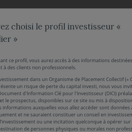
NOS FONDS
NOUS CONNAÎTRE
ACTUALITÉS
ENGAG
z choisi le profil investisseur «
ier »
 l'Hebdo" - L'ascension
ant ce profil, vous aurez accès à des informations destinée
 à des clients non professionnels.
s catastrophes
vestissement dans un Organisme de Placement Collectif (« O
ésente un risque de perte du capital investi, nous vous invi
Document d'Information Clé pour l'Investisseur (DICI) préal
21 octobre 2024
ANCIÈRES
et le prospectus, disponibles sur ce site ou mis à dispositio
 informations auxquelles vous allez accéder sont données à
quement et ne sauraient constituer un conseil en investisse
d’investissement ou une incitation quelconque à opérer sur
'intégralité de notre suivi des marchés de la se
 destination de personnes physiques ou morales non profess