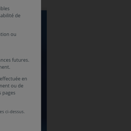
ibles
bilité de
ation ou
nces futures.
ment.
 effectuée en
ement ou de
s pages
les ci-dessus.