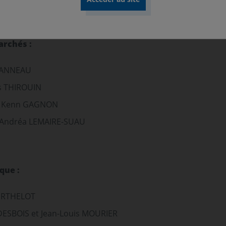
archés :
OUANNEAU
s THIROUIN
ar Kenn GAGNON
ar Andréa LEMAIRE-SUAU
que :
BERTHELOT
DESBOIS et Jean-Louis MOURIER