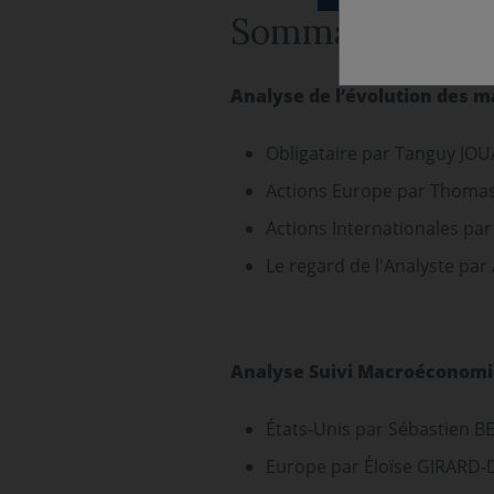
Sommaire
Analyse de l’évolution des m
Obligataire par Tanguy J
Actions Europe par Thoma
Actions Internationales p
Le regard de l'Analyste p
Analyse Suivi Macroéconomi
États-Unis par Sébastien 
Europe par Éloïse GIRARD-