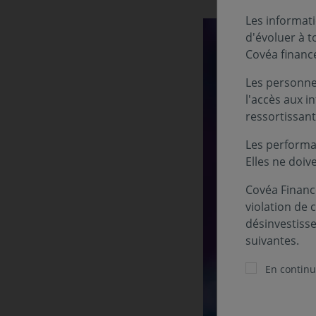
Les informati
d'évoluer à 
Covéa financ
Les personnes
l'accès aux i
ressortissant
Les performa
Elles ne doiv
Covéa Finance
violation de 
désinvestiss
suivantes.
En continua