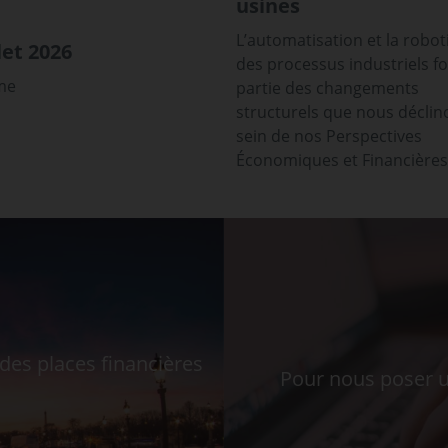
usines
L’automatisation et la robot
et 2026
des processus industriels f
sme
partie des changements
structurels que nous déclin
sein de nos Perspectives
Économiques et Financières
es places financières
Pour nous poser u