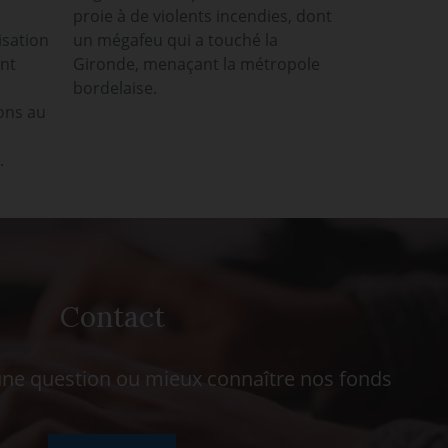
proie à de violents incendies, dont
isation
un mégafeu qui a touché la
ont
Gironde, menaçant la métropole
bordelaise.
ons au
.
Contact
ne question ou mieux connaître nos fonds