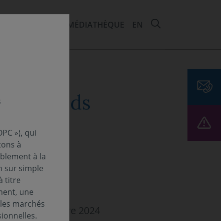
RECHERCHER 
EMENTS ET ESG
MÉDIATHÈQUE
EN
 des fonds
s
PC »), qui
tons à
ablement à la
n sur simple
 titre
ment, une
 les marchés
maine - 21 octobre 2024
ionnelles.