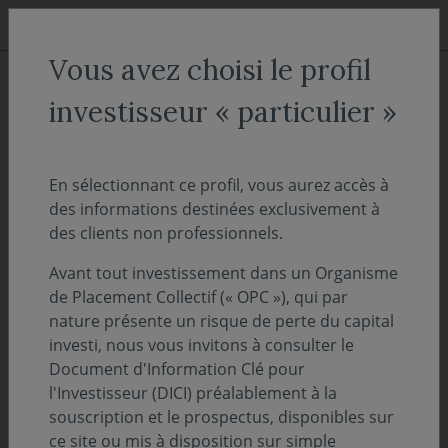
Aller au menu
Aller au contenu
Recher
Vous avez choisi le profil
ACCUEIL
Décryptages
investisseur « particulier »
"On Décrypte l'Hebdo" - Le
Dollar, notre monnaie, votre
En sélectionnant ce profil, vous aurez accès à
des informations destinées exclusivement à
problème
des clients non professionnels.
Avant tout investissement dans un Organisme
10 juin 2024
PERSPECTIVES ÉCONOMIQUES ET FINANCIÈRES
de Placement Collectif (« OPC »), qui par
nature présente un risque de perte du capital
Temps de lecture :
12
min
investi, nous vous invitons à consulter le
Document d'Information Clé pour
Découvrez et téléchargez l'intégralité de notre
l'Investisseur (DICI) préalablement à la
suivi des marchés de la semaine - 10 juin
souscription et le prospectus, disponibles sur
2024
ce site ou mis à disposition sur simple