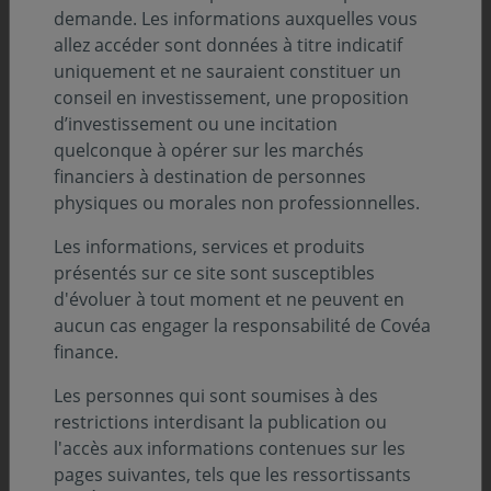
demande. Les informations auxquelles vous
allez accéder sont données à titre indicatif
uniquement et ne sauraient constituer un
conseil en investissement, une proposition
d’investissement ou une incitation
quelconque à opérer sur les marchés
financiers à destination de personnes
physiques ou morales non professionnelles.
Les informations, services et produits
présentés sur ce site sont susceptibles
d'évoluer à tout moment et ne peuvent en
Sommaire
aucun cas engager la responsabilité de Covéa
finance.
Analyse de l’évolution des marchés :
Les personnes qui sont soumises à des
restrictions interdisant la publication ou
Obligataire par Nicolas VIENNE
l'accès aux informations contenues sur les
pages suivantes, tels que les ressortissants
Actions Europe par Ambre SAADA