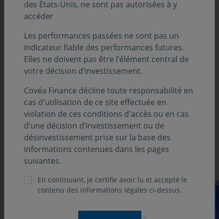
des États-Unis, ne sont pas autorisées à y
Actions Internationales par Sophie PONS
accéder
Le regard de l'Analyste par Olivier BERTHET & Victor
Les performances passées ne sont pas un
PAVLOV
indicateur fiable des performances futures.
Elles ne doivent pas être l’élément central de
Analyse Suivi Macroéconomique :
votre décision d’investissement.
États-Unis par Sébastien BERTHELOT
Covéa Finance décline toute responsabilité en
cas d'utilisation de ce site effectuée en
Europe par Eloïse GIRARD-DESBOIS et Jean-Louis
violation de ces conditions d'accès ou en cas
MOURIER
d’une décision d’investissement ou de
Asie par Louis MARTIN
désinvestissement prise sur la base des
informations contenues dans les pages
Découvrez notre suivi des marchés
suivantes.
En continuant, je certifie avoir lu et accepté le
contenu des informations légales ci-dessus.