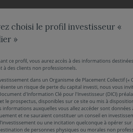
NOS FONDS
NOUS CONNAÎTRE
ACTUALITÉS
ENGAG
z choisi le profil investisseur «
ier »
 l'Hebdo" - Les banques
ant ce profil, vous aurez accès à des informations destinée
 à des clients non professionnels.
ctime des hausses de ta
vestissement dans un Organisme de Placement Collectif (« O
ésente un risque de perte du capital investi, nous vous invi
Document d'Information Clé pour l'Investisseur (DICI) préal
11 mars 2024
ANCIÈRES
et le prospectus, disponibles sur ce site ou mis à dispositio
 informations auxquelles vous allez accéder sont données à
quement et ne sauraient constituer un conseil en investisse
d’investissement ou une incitation quelconque à opérer sur
l'intégralité de notre suivi des marchés de la se
 destination de personnes physiques ou morales non profess