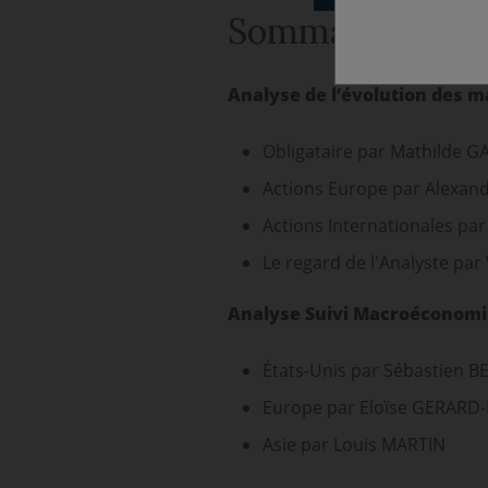
Sommaire
Analyse de l’évolution des m
Obligataire par Mathilde G
Actions Europe par Alexan
Actions Internationales pa
Le regard de l'Analyste par
Analyse Suivi Macroéconomi
États-Unis par Sébastien 
Europe par Eloïse GERARD-
Asie par Louis MARTIN