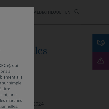
RECHERCHER 
EMENTS ET ESG
MÉDIATHÈQUE
EN
 centrales
s
ux
PC »), qui
tons à
ablement à la
n sur simple
 titre
ment, une
 les marchés
maine - 11 mars 2024
ionnelles.