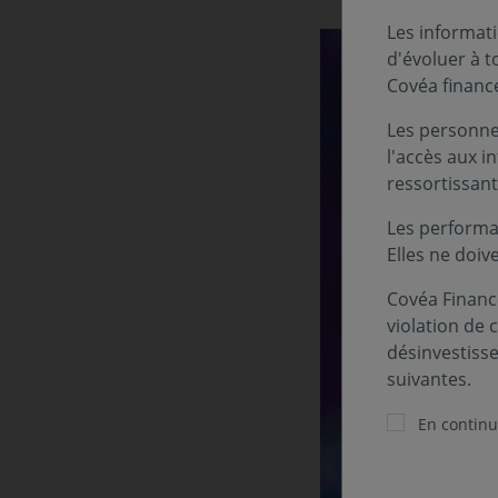
Les informati
d'évoluer à 
Covéa financ
Les personnes
l'accès aux i
ressortissant
Les performa
Elles ne doiv
Covéa Finance
violation de 
désinvestiss
suivantes.
En continua