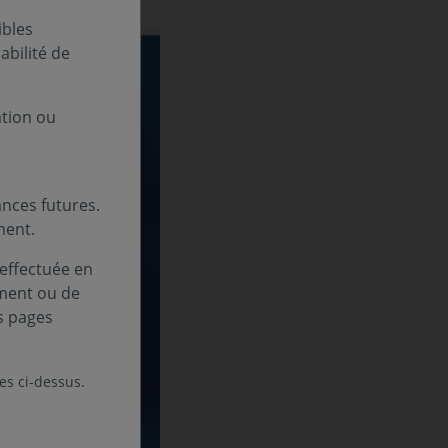
ibles
bilité de
ation ou
nces futures.
ment.
 effectuée en
ement ou de
s pages
les ci-dessus.