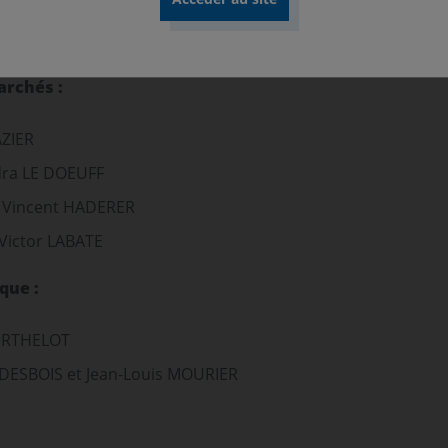
archés :
AZIER
dra LE DOEUFF
r Vincent HADERER
 Victor LABATE
que :
BERTHELOT
DESBOIS et Jean-Louis MOURIER