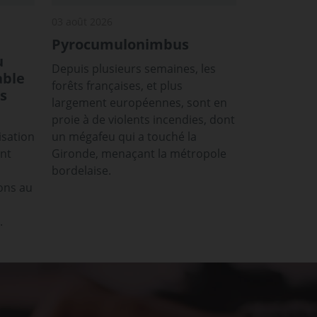
03 août 2026
Pyrocumulonimbus
u
Depuis plusieurs semaines, les
able
forêts françaises, et plus
s
largement européennes, sont en
proie à de violents incendies, dont
isation
un mégafeu qui a touché la
ont
Gironde, menaçant la métropole
bordelaise.
ons au
.