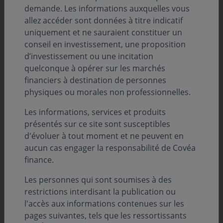
Découvrez et téléchargez l'intégralité de notre
demande. Les informations auxquelles vous
suivi des marchés de la semaine - 5 août 2024
allez accéder sont données à titre indicatif
uniquement et ne sauraient constituer un
conseil en investissement, une proposition
d’investissement ou une incitation
quelconque à opérer sur les marchés
financiers à destination de personnes
physiques ou morales non professionnelles.
Les informations, services et produits
présentés sur ce site sont susceptibles
d'évoluer à tout moment et ne peuvent en
aucun cas engager la responsabilité de Covéa
finance.
Sommaire
Les personnes qui sont soumises à des
restrictions interdisant la publication ou
Analyse de l’évolution des marchés :
l'accès aux informations contenues sur les
pages suivantes, tels que les ressortissants
Obligataire par Nicolas VIENNE