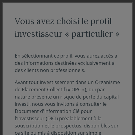
Aller au menu
Aller au contenu
Recher
Vous avez choisi le profil
ACCUEIL
Décryptages
investisseur « particulier »
"On Décrypte l'Hebdo" - Les
facilités de mises en pension
En sélectionnant ce profil, vous aurez accès à
des informations destinées exclusivement à
des banques centrales garantes
des clients non professionnels.
de la stabilité du marché
Avant tout investissement dans un Organisme
monétaire ?
de Placement Collectif (« OPC »), qui par
nature présente un risque de perte du capital
investi, nous vous invitons à consulter le
05 août 2024
PERSPECTIVES ÉCONOMIQUES ET FINANCIÈRES
Document d'Information Clé pour
Temps de lecture :
12
min
l'Investisseur (DICI) préalablement à la
souscription et le prospectus, disponibles sur
ce site ou mis à disposition sur simple