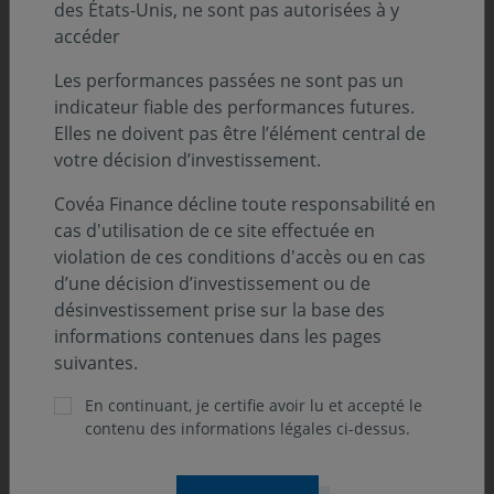
des États-Unis, ne sont pas autorisées à y
Actions Europe par Samir RAMDANE
accéder
Actions Internationales par Vincent HADERER
Les performances passées ne sont pas un
Le regard de l'Analyste par Victor LABATE
indicateur fiable des performances futures.
Elles ne doivent pas être l’élément central de
Analyse Suivi Macroéconomique :
votre décision d’investissement.
Covéa Finance décline toute responsabilité en
États-Unis par Éloïse GIRARD-DESBOIS et Louis
cas d'utilisation de ce site effectuée en
MARTIN
violation de ces conditions d'accès ou en cas
Focus : Les grandes banques centrales évoluent en
d’une décision d’investissement ou de
ordre dispersé par Éloïse GIRARD-DESBOIS et Louis
désinvestissement prise sur la base des
MARTIN
informations contenues dans les pages
suivantes.
Europe par Éloïse GIRARD-DESBOIS
Asie par Louis MARTIN
En continuant, je certifie avoir lu et accepté le
contenu des informations légales ci-dessus.
Découvrez notre suivi des marchés