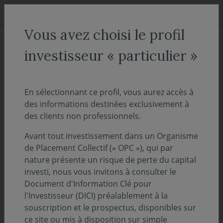
Aller au menu
Aller au contenu
Recher
Vous avez choisi le profil
ACCUEIL
Décryptages
investisseur « particulier »
"On Décrypte l'Hebdo" - Maul
En sélectionnant ce profil, vous aurez accès à
des informations destinées exclusivement à
31 octobre 2023
PERSPECTIVES ÉCONOMIQUES ET FINANCIÈRES
des clients non professionnels.
Temps de lecture :
15
min
Avant tout investissement dans un Organisme
de Placement Collectif (« OPC »), qui par
Découvrez et téléchargez l'intégralité de notre
nature présente un risque de perte du capital
suivi des marchés de la semaine - 30 octobre
investi, nous vous invitons à consulter le
Document d'Information Clé pour
2023
l'Investisseur (DICI) préalablement à la
souscription et le prospectus, disponibles sur
ce site ou mis à disposition sur simple