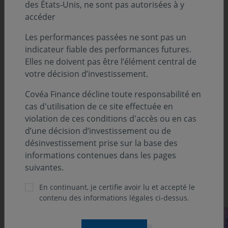
des États-Unis, ne sont pas autorisées à y
Analyse Suivi Macroéconomique :
accéder
Les performances passées ne sont pas un
États-Unis par Sébastien BERTHELOT
indicateur fiable des performances futures.
Europe par Eloïse GIRARD-DESBOIS et Jean-
Elles ne doivent pas être l’élément central de
Louis MOURIER
votre décision d’investissement.
Focus : le durcissement de la politique de la
BCE continue à se diffuser dans le financement
Covéa Finance décline toute responsabilité en
de l’économie Jean-Louis MOURIER
cas d'utilisation de ce site effectuée en
violation de ces conditions d'accès ou en cas
Asie par Louis MARTIN
d’une décision d’investissement ou de
Focus : Les autorités chinoises renforcent le
désinvestissement prise sur la base des
soutien budgétaire à l’activité Louis MARTIN
informations contenues dans les pages
suivantes.
Découvrez notre suivi des marchés
En continuant, je certifie avoir lu et accepté le
contenu des informations légales ci-dessus.