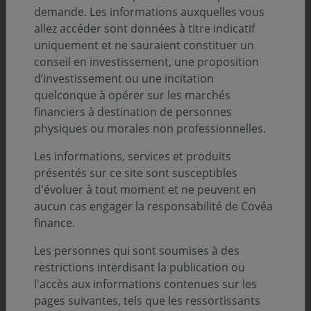
demande. Les informations auxquelles vous
allez accéder sont données à titre indicatif
uniquement et ne sauraient constituer un
conseil en investissement, une proposition
d’investissement ou une incitation
quelconque à opérer sur les marchés
financiers à destination de personnes
physiques ou morales non professionnelles.
Sommaire
Les informations, services et produits
présentés sur ce site sont susceptibles
d'évoluer à tout moment et ne peuvent en
Analyse de l’évolution des marchés :
aucun cas engager la responsabilité de Covéa
finance.
Obligataire par Marie-Edmée DE MONTS DE
SAVASSE
Les personnes qui sont soumises à des
restrictions interdisant la publication ou
Actions Europe par Antoine PEYRONNET
l'accès aux informations contenues sur les
Actions Internationales par Jean-Dominique SETA
pages suivantes, tels que les ressortissants