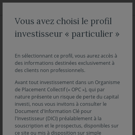
Aller au menu
Aller au contenu
Recher
Vous avez choisi le profil
ACCUEIL
Décryptages
investisseur « particulier »
"On Décrypte l'Hebdo" -
Multirégionalisme
En sélectionnant ce profil, vous aurez accès à
des informations destinées exclusivement à
des clients non professionnels.
09 septembre
PERSPECTIVES ÉCONOMIQUES ET FINANCIÈRES
Avant tout investissement dans un Organisme
2024
de Placement Collectif (« OPC »), qui par
Temps de lecture :
15
min
nature présente un risque de perte du capital
investi, nous vous invitons à consulter le
Document d'Information Clé pour
Découvrez et téléchargez l'intégralité de notre
l'Investisseur (DICI) préalablement à la
suivi des marchés de la semaine - 9
souscription et le prospectus, disponibles sur
septembre 2024
ce site ou mis à disposition sur simple