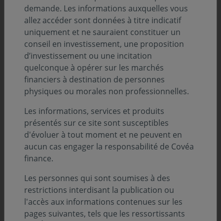
demande. Les informations auxquelles vous
allez accéder sont données à titre indicatif
uniquement et ne sauraient constituer un
conseil en investissement, une proposition
d’investissement ou une incitation
quelconque à opérer sur les marchés
financiers à destination de personnes
physiques ou morales non professionnelles.
Les informations, services et produits
présentés sur ce site sont susceptibles
Sommaire
d'évoluer à tout moment et ne peuvent en
aucun cas engager la responsabilité de Covéa
Analyse de l’évolution des marchés :
finance.
Les personnes qui sont soumises à des
Obligataire par Xavier BOUSCHARAIN
restrictions interdisant la publication ou
Actions Europe par Antoine PEYRONNET
l'accès aux informations contenues sur les
pages suivantes, tels que les ressortissants
Actions Internationales par Paul CUTAJAR