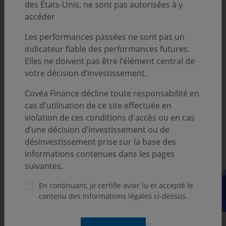
des États-Unis, ne sont pas autorisées à y
Le regard de l'Analyste par Victor LABATE
accéder
Les performances passées ne sont pas un
indicateur fiable des performances futures.
Analyse Suivi Macroéconomique :
Elles ne doivent pas être l’élément central de
votre décision d’investissement.
États-Unis par Sébastien BERTHELOT
Covéa Finance décline toute responsabilité en
Europe par Éloïse GIRARD-DESBOIS
cas d'utilisation de ce site effectuée en
violation de ces conditions d'accès ou en cas
Asie par Louis MARTIN
d’une décision d’investissement ou de
désinvestissement prise sur la base des
Découvrez notre suivi des marchés
informations contenues dans les pages
suivantes.
En continuant, je certifie avoir lu et accepté le
contenu des informations légales ci-dessus.