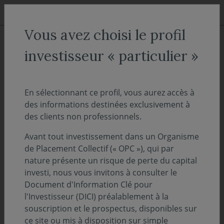
Aller au menu
Aller au contenu
Recher
Vous avez choisi le profil
ACCUEIL
Décryptages
investisseur « particulier »
"On Décrypte l'Hebdo" -
Préavis de grève
En sélectionnant ce profil, vous aurez accès à
des informations destinées exclusivement à
des clients non professionnels.
07 octobre 2024
PERSPECTIVES ÉCONOMIQUES ET FINANCIÈRES
Avant tout investissement dans un Organisme
Temps de lecture :
14
min
de Placement Collectif (« OPC »), qui par
nature présente un risque de perte du capital
investi, nous vous invitons à consulter le
Découvrez et téléchargez l'intégralité de notre
Document d'Information Clé pour
suivi des marchés de la semaine - 7 octobre
l'Investisseur (DICI) préalablement à la
2024
souscription et le prospectus, disponibles sur
ce site ou mis à disposition sur simple