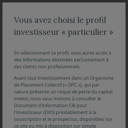
Aller au menu
Aller au contenu
Recher
Vous avez choisi le profil
ACCUEIL
Décryptages
investisseur « particulier »
"On Décrypte l'Hebdo" - Quelle
lecture faire du regain
En sélectionnant ce profil, vous aurez accès à
des informations destinées exclusivement à
d'opérations d'acquisitions ?
des clients non professionnels.
Avant tout investissement dans un Organisme
04 mars 2024
PERSPECTIVES ÉCONOMIQUES ET FINANCIÈRES
de Placement Collectif (« OPC »), qui par
nature présente un risque de perte du capital
Temps de lecture :
15
min
investi, nous vous invitons à consulter le
Document d'Information Clé pour
Découvrez et téléchargez l'intégralité de notre
l'Investisseur (DICI) préalablement à la
suivi des marchés de la semaine - 04 mars
souscription et le prospectus, disponibles sur
2024
ce site ou mis à disposition sur simple