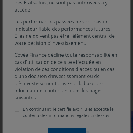
des États-Unis, ne sont pas autorisées à y
Actions Europe par Thomas THIROUIN
accéder
Actions Internationales par Jean-Dominique SETA
Les performances passées ne sont pas un
Le regard de l'Analyste par Alain OURVOY
indicateur fiable des performances futures.
Elles ne doivent pas être l’élément central de
Analyse Suivi Macroéconomique :
votre décision d’investissement.
États-Unis par Sébastien BERTHELOT
Covéa Finance décline toute responsabilité en
cas d'utilisation de ce site effectuée en
Europe par Eloïse GERARD-DESBOIS et Jean-Louis
violation de ces conditions d'accès ou en cas
MOURIER
d’une décision d’investissement ou de
Asie par Louis MARTIN
désinvestissement prise sur la base des
informations contenues dans les pages
Découvrez notre suivi des marchés
suivantes.
En continuant, je certifie avoir lu et accepté le
contenu des informations légales ci-dessus.